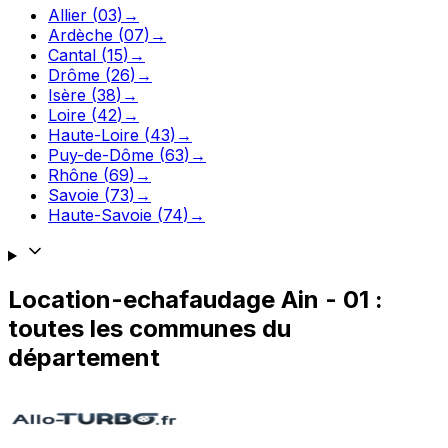
Allier
(
03
)
→
Ardèche
(
07
)
→
Cantal
(
15
)
→
Drôme
(
26
)
→
Isère
(
38
)
→
Loire
(
42
)
→
Haute-Loire
(
43
)
→
Puy-de-Dôme
(
63
)
→
Rhône
(
69
)
→
Savoie
(
73
)
→
Haute-Savoie
(
74
)
→
Location-echafaudage
Ain
-
01
:
toutes les communes du
département