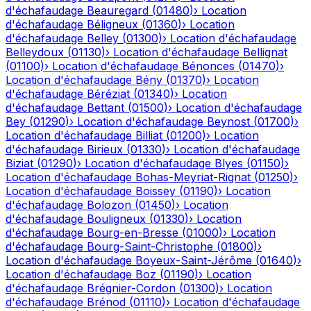
d'échafaudage
Beauregard
(
01480
)
›
Location
d'échafaudage
Béligneux
(
01360
)
›
Location
d'échafaudage
Belley
(
01300
)
›
Location d'échafaudage
Belleydoux
(
01130
)
›
Location d'échafaudage
Bellignat
(
01100
)
›
Location d'échafaudage
Bénonces
(
01470
)
›
Location d'échafaudage
Bény
(
01370
)
›
Location
d'échafaudage
Béréziat
(
01340
)
›
Location
d'échafaudage
Bettant
(
01500
)
›
Location d'échafaudage
Bey
(
01290
)
›
Location d'échafaudage
Beynost
(
01700
)
›
Location d'échafaudage
Billiat
(
01200
)
›
Location
d'échafaudage
Birieux
(
01330
)
›
Location d'échafaudage
Biziat
(
01290
)
›
Location d'échafaudage
Blyes
(
01150
)
›
Location d'échafaudage
Bohas-Meyriat-Rignat
(
01250
)
›
Location d'échafaudage
Boissey
(
01190
)
›
Location
d'échafaudage
Bolozon
(
01450
)
›
Location
d'échafaudage
Bouligneux
(
01330
)
›
Location
d'échafaudage
Bourg-en-Bresse
(
01000
)
›
Location
d'échafaudage
Bourg-Saint-Christophe
(
01800
)
›
Location d'échafaudage
Boyeux-Saint-Jérôme
(
01640
)
›
Location d'échafaudage
Boz
(
01190
)
›
Location
d'échafaudage
Brégnier-Cordon
(
01300
)
›
Location
d'échafaudage
Brénod
(
01110
)
›
Location d'échafaudage