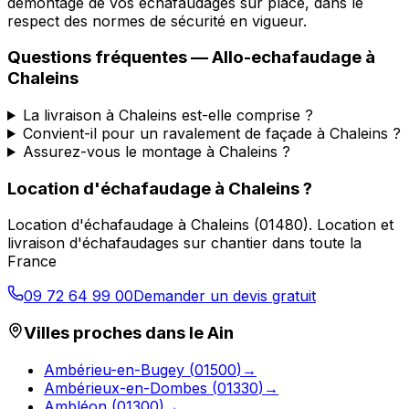
démontage de vos échafaudages sur place, dans le
respect des normes de sécurité en vigueur.
Questions fréquentes —
Allo-echafaudage
à
Chaleins
La livraison à Chaleins est-elle comprise ?
Convient-il pour un ravalement de façade à Chaleins ?
Assurez-vous le montage à Chaleins ?
Location d'échafaudage
à
Chaleins
?
Location d'échafaudage
à
Chaleins
(
01480
).
Location et
livraison d'échafaudages sur chantier dans toute la
France
09 72 64 99 00
Demander un devis gratuit
Villes proches dans le
Ain
Ambérieu-en-Bugey
(
01500
)
→
Ambérieux-en-Dombes
(
01330
)
→
Ambléon
(
01300
)
→