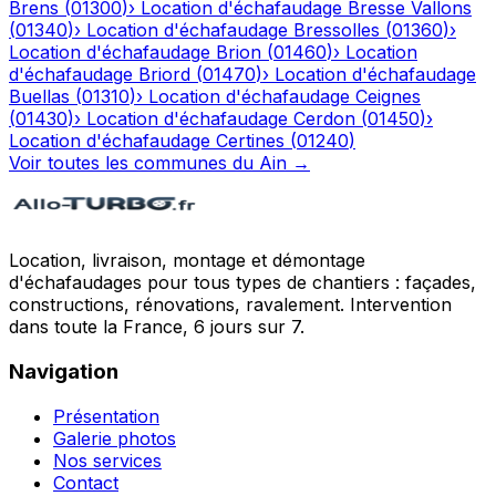
Brens
(
01300
)
›
Location d'échafaudage
Bresse Vallons
(
01340
)
›
Location d'échafaudage
Bressolles
(
01360
)
›
Location d'échafaudage
Brion
(
01460
)
›
Location
d'échafaudage
Briord
(
01470
)
›
Location d'échafaudage
Buellas
(
01310
)
›
Location d'échafaudage
Ceignes
(
01430
)
›
Location d'échafaudage
Cerdon
(
01450
)
›
Location d'échafaudage
Certines
(
01240
)
Voir toutes les communes du
Ain
→
Location, livraison, montage et démontage
d'échafaudages pour tous types de chantiers : façades,
constructions, rénovations, ravalement. Intervention
dans toute la France, 6 jours sur 7.
Navigation
Présentation
Galerie photos
Nos services
Contact