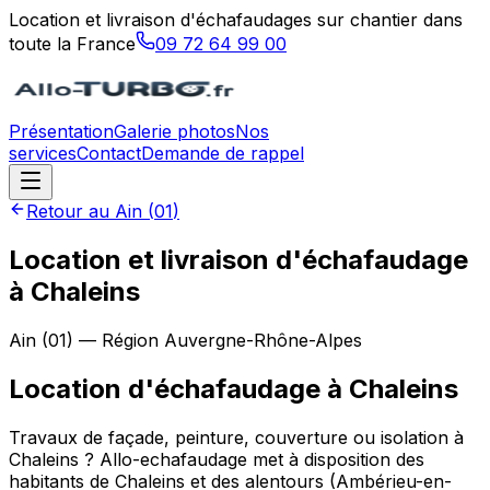
Location et livraison d'échafaudages sur chantier dans
toute la France
09 72 64 99 00
Présentation
Galerie photos
Nos
services
Contact
Demande de rappel
Retour au
Ain
(
01
)
Location et livraison d'échafaudage
à Chaleins
Ain
(
01
) — Région
Auvergne-Rhône-Alpes
Location d'échafaudage
à
Chaleins
Travaux de façade, peinture, couverture ou isolation à
Chaleins ? Allo-echafaudage met à disposition des
habitants de Chaleins et des alentours (Ambérieu-en-