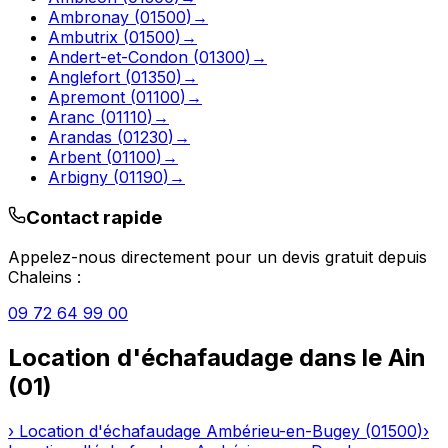
Ambronay
(
01500
)
→
Ambutrix
(
01500
)
→
Andert-et-Condon
(
01300
)
→
Anglefort
(
01350
)
→
Apremont
(
01100
)
→
Aranc
(
01110
)
→
Arandas
(
01230
)
→
Arbent
(
01100
)
→
Arbigny
(
01190
)
→
Contact rapide
Appelez-nous directement pour un devis gratuit depuis
Chaleins
:
09 72 64 99 00
Location d'échafaudage
dans le
Ain
(
01
)
›
Location d'échafaudage
Ambérieu-en-Bugey
(
01500
)
›