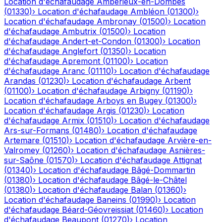
Location d'échafaudage
Ambérieux-en-Dombes
(
01330
)
›
Location d'échafaudage
Ambléon
(
01300
)
›
Location d'échafaudage
Ambronay
(
01500
)
›
Location
d'échafaudage
Ambutrix
(
01500
)
›
Location
d'échafaudage
Andert-et-Condon
(
01300
)
›
Location
d'échafaudage
Anglefort
(
01350
)
›
Location
d'échafaudage
Apremont
(
01100
)
›
Location
d'échafaudage
Aranc
(
01110
)
›
Location d'échafaudage
Arandas
(
01230
)
›
Location d'échafaudage
Arbent
(
01100
)
›
Location d'échafaudage
Arbigny
(
01190
)
›
Location d'échafaudage
Arboys en Bugey
(
01300
)
›
Location d'échafaudage
Argis
(
01230
)
›
Location
d'échafaudage
Armix
(
01510
)
›
Location d'échafaudage
Ars-sur-Formans
(
01480
)
›
Location d'échafaudage
Artemare
(
01510
)
›
Location d'échafaudage
Arvière-en-
Valromey
(
01260
)
›
Location d'échafaudage
Asnières-
sur-Saône
(
01570
)
›
Location d'échafaudage
Attignat
(
01340
)
›
Location d'échafaudage
Bâgé-Dommartin
(
01380
)
›
Location d'échafaudage
Bâgé-le-Châtel
(
01380
)
›
Location d'échafaudage
Balan
(
01360
)
›
Location d'échafaudage
Baneins
(
01990
)
›
Location
d'échafaudage
Béard-Géovreissiat
(
01460
)
›
Location
d'échafaudage
Beaupont
(
01270
)
›
Location