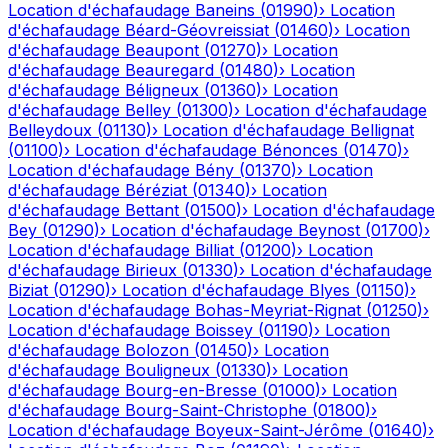
Location d'échafaudage
Baneins
(
01990
)
›
Location
d'échafaudage
Béard-Géovreissiat
(
01460
)
›
Location
d'échafaudage
Beaupont
(
01270
)
›
Location
d'échafaudage
Beauregard
(
01480
)
›
Location
d'échafaudage
Béligneux
(
01360
)
›
Location
d'échafaudage
Belley
(
01300
)
›
Location d'échafaudage
Belleydoux
(
01130
)
›
Location d'échafaudage
Bellignat
(
01100
)
›
Location d'échafaudage
Bénonces
(
01470
)
›
Location d'échafaudage
Bény
(
01370
)
›
Location
d'échafaudage
Béréziat
(
01340
)
›
Location
d'échafaudage
Bettant
(
01500
)
›
Location d'échafaudage
Bey
(
01290
)
›
Location d'échafaudage
Beynost
(
01700
)
›
Location d'échafaudage
Billiat
(
01200
)
›
Location
d'échafaudage
Birieux
(
01330
)
›
Location d'échafaudage
Biziat
(
01290
)
›
Location d'échafaudage
Blyes
(
01150
)
›
Location d'échafaudage
Bohas-Meyriat-Rignat
(
01250
)
›
Location d'échafaudage
Boissey
(
01190
)
›
Location
d'échafaudage
Bolozon
(
01450
)
›
Location
d'échafaudage
Bouligneux
(
01330
)
›
Location
d'échafaudage
Bourg-en-Bresse
(
01000
)
›
Location
d'échafaudage
Bourg-Saint-Christophe
(
01800
)
›
Location d'échafaudage
Boyeux-Saint-Jérôme
(
01640
)
›