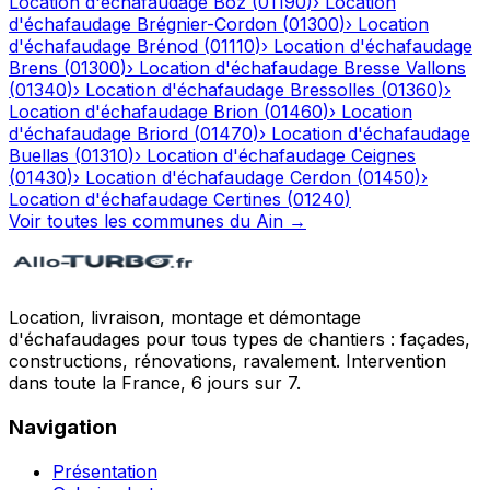
Location d'échafaudage
Boz
(
01190
)
›
Location
d'échafaudage
Brégnier-Cordon
(
01300
)
›
Location
d'échafaudage
Brénod
(
01110
)
›
Location d'échafaudage
Brens
(
01300
)
›
Location d'échafaudage
Bresse Vallons
(
01340
)
›
Location d'échafaudage
Bressolles
(
01360
)
›
Location d'échafaudage
Brion
(
01460
)
›
Location
d'échafaudage
Briord
(
01470
)
›
Location d'échafaudage
Buellas
(
01310
)
›
Location d'échafaudage
Ceignes
(
01430
)
›
Location d'échafaudage
Cerdon
(
01450
)
›
Location d'échafaudage
Certines
(
01240
)
Voir toutes les communes du
Ain
→
Location, livraison, montage et démontage
d'échafaudages pour tous types de chantiers : façades,
constructions, rénovations, ravalement. Intervention
dans toute la France, 6 jours sur 7.
Navigation
Présentation