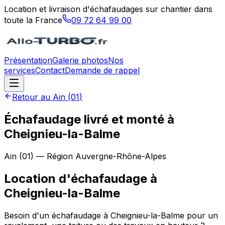
Location et livraison d'échafaudages sur chantier dans
toute la France
09 72 64 99 00
Présentation
Galerie photos
Nos
services
Contact
Demande de rappel
Retour au
Ain
(
01
)
Échafaudage livré et monté à
Cheignieu-la-Balme
Ain
(
01
) — Région
Auvergne-Rhône-Alpes
Location d'échafaudage
à
Cheignieu-la-Balme
Besoin d'un échafaudage à Cheignieu-la-Balme pour un