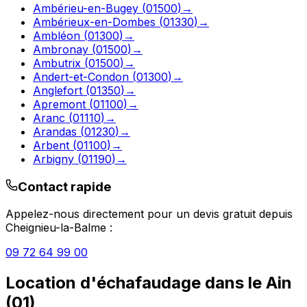
Ambérieu-en-Bugey
(
01500
)
→
Ambérieux-en-Dombes
(
01330
)
→
Ambléon
(
01300
)
→
Ambronay
(
01500
)
→
Ambutrix
(
01500
)
→
Andert-et-Condon
(
01300
)
→
Anglefort
(
01350
)
→
Apremont
(
01100
)
→
Aranc
(
01110
)
→
Arandas
(
01230
)
→
Arbent
(
01100
)
→
Arbigny
(
01190
)
→
Contact rapide
Appelez-nous directement pour un devis gratuit depuis
Cheignieu-la-Balme
:
09 72 64 99 00
Location d'échafaudage
dans le
Ain
(
01
)