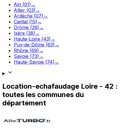
Ain
(
01
)
→
Allier
(
03
)
→
Ardèche
(
07
)
→
Cantal
(
15
)
→
Drôme
(
26
)
→
Isère
(
38
)
→
Haute-Loire
(
43
)
→
Puy-de-Dôme
(
63
)
→
Rhône
(
69
)
→
Savoie
(
73
)
→
Haute-Savoie
(
74
)
→
Location-echafaudage
Loire
-
42
:
toutes les communes du
département