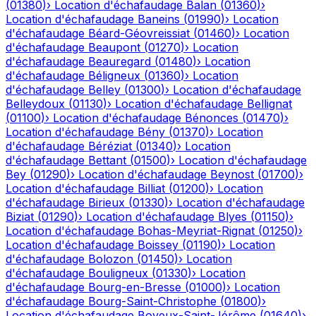
(
01380
)
›
Location d'échafaudage
Balan
(
01360
)
›
Location d'échafaudage
Baneins
(
01990
)
›
Location
d'échafaudage
Béard-Géovreissiat
(
01460
)
›
Location
d'échafaudage
Beaupont
(
01270
)
›
Location
d'échafaudage
Beauregard
(
01480
)
›
Location
d'échafaudage
Béligneux
(
01360
)
›
Location
d'échafaudage
Belley
(
01300
)
›
Location d'échafaudage
Belleydoux
(
01130
)
›
Location d'échafaudage
Bellignat
(
01100
)
›
Location d'échafaudage
Bénonces
(
01470
)
›
Location d'échafaudage
Bény
(
01370
)
›
Location
d'échafaudage
Béréziat
(
01340
)
›
Location
d'échafaudage
Bettant
(
01500
)
›
Location d'échafaudage
Bey
(
01290
)
›
Location d'échafaudage
Beynost
(
01700
)
›
Location d'échafaudage
Billiat
(
01200
)
›
Location
d'échafaudage
Birieux
(
01330
)
›
Location d'échafaudage
Biziat
(
01290
)
›
Location d'échafaudage
Blyes
(
01150
)
›
Location d'échafaudage
Bohas-Meyriat-Rignat
(
01250
)
›
Location d'échafaudage
Boissey
(
01190
)
›
Location
d'échafaudage
Bolozon
(
01450
)
›
Location
d'échafaudage
Bouligneux
(
01330
)
›
Location
d'échafaudage
Bourg-en-Bresse
(
01000
)
›
Location
d'échafaudage
Bourg-Saint-Christophe
(
01800
)
›
Location d'échafaudage
Boyeux-Saint-Jérôme
(
01640
)
›