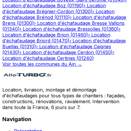
Location d'échafaudage
Boz
(
01190
)
›
Location
d'échafaudage
Brégnier-Cordon
(
01300
)
›
Location
d'échafaudage
Brénod
(
01110
)
›
Location d'échafaudage
Brens
(
01300
)
›
Location d'échafaudage
Bresse Vallons
(
01340
)
›
Location d'échafaudage
Bressolles
(
01360
)
›
Location d'échafaudage
Brion
(
01460
)
›
Location
d'échafaudage
Briord
(
01470
)
›
Location d'échafaudage
Buellas
(
01310
)
›
Location d'échafaudage
Ceignes
(
01430
)
›
Location d'échafaudage
Cerdon
(
01450
)
›
Location d'échafaudage
Certines
(
01240
)
Voir toutes les communes du
Ain
→
Location, livraison, montage et démontage
d'échafaudages pour tous types de chantiers : façades,
constructions, rénovations, ravalement. Intervention
dans toute la France, 6 jours sur 7.
Navigation
Présentation