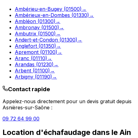
Ambérieu-en-Bugey
(
01500
)
→
Ambérieux-en-Dombes
(
01330
)
→
Ambléon
(
01300
)
→
Ambronay
(
01500
)
→
Ambutrix
(
01500
)
→
Andert-et-Condon
(
01300
)
→
Anglefort
(
01350
)
→
Apremont
(
01100
)
→
Aranc
(
01110
)
→
Arandas
(
01230
)
→
Arbent
(
01100
)
→
Arbigny
(
01190
)
→
Contact rapide
Appelez-nous directement pour un devis gratuit depuis
Asnières-sur-Saône
:
09 72 64 99 00
Location d'échafaudage
dans le
Ain