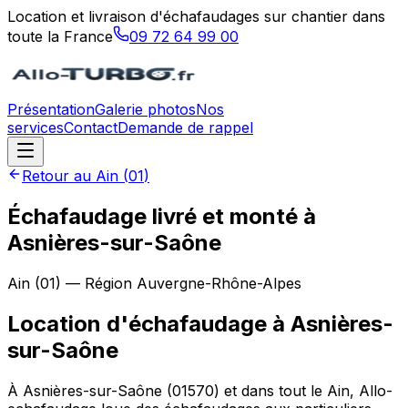
Location et livraison d'échafaudages sur chantier dans
toute la France
09 72 64 99 00
Présentation
Galerie photos
Nos
services
Contact
Demande de rappel
Retour au
Ain
(
01
)
Échafaudage livré et monté à
Asnières-sur-Saône
Ain
(
01
) — Région
Auvergne-Rhône-Alpes
Location d'échafaudage
à
Asnières-
sur-Saône
À Asnières-sur-Saône (01570) et dans tout le Ain, Allo-