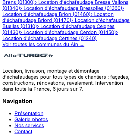
Brens
(
01300
)
›
Location d'échafaudage
Bresse Vallons
(
01340
)
›
Location d'échafaudage
Bressolles
(
01360
)
›
Location d'échafaudage
Brion
(
01460
)
›
Location
d'échafaudage
Briord
(
01470
)
›
Location d'échafaudage
Buellas
(
01310
)
›
Location d'échafaudage
Ceignes
(
01430
)
›
Location d'échafaudage
Cerdon
(
01450
)
›
Location d'échafaudage
Certines
(
01240
)
Voir toutes les communes du
Ain
→
Location, livraison, montage et démontage
d'échafaudages pour tous types de chantiers : façades,
constructions, rénovations, ravalement. Intervention
dans toute la France, 6 jours sur 7.
Navigation
Présentation
Galerie photos
Nos services
Contact