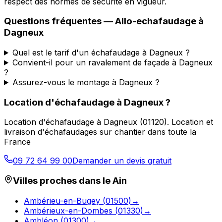
respect des normes de sécurité en vigueur.
Questions fréquentes —
Allo-echafaudage
à
Dagneux
Quel est le tarif d'un échafaudage à Dagneux ?
Convient-il pour un ravalement de façade à Dagneux
?
Assurez-vous le montage à Dagneux ?
Location d'échafaudage
à
Dagneux
?
Location d'échafaudage
à
Dagneux
(
01120
).
Location et
livraison d'échafaudages sur chantier dans toute la
France
09 72 64 99 00
Demander un devis gratuit
Villes proches dans le
Ain
Ambérieu-en-Bugey
(
01500
)
→
Ambérieux-en-Dombes
(
01330
)
→
Ambléon
(
01300
)
→