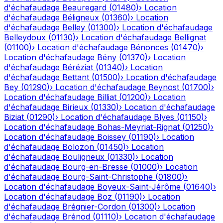
d'échafaudage
Beauregard
(
01480
)
›
Location
d'échafaudage
Béligneux
(
01360
)
›
Location
d'échafaudage
Belley
(
01300
)
›
Location d'échafaudage
Belleydoux
(
01130
)
›
Location d'échafaudage
Bellignat
(
01100
)
›
Location d'échafaudage
Bénonces
(
01470
)
›
Location d'échafaudage
Bény
(
01370
)
›
Location
d'échafaudage
Béréziat
(
01340
)
›
Location
d'échafaudage
Bettant
(
01500
)
›
Location d'échafaudage
Bey
(
01290
)
›
Location d'échafaudage
Beynost
(
01700
)
›
Location d'échafaudage
Billiat
(
01200
)
›
Location
d'échafaudage
Birieux
(
01330
)
›
Location d'échafaudage
Biziat
(
01290
)
›
Location d'échafaudage
Blyes
(
01150
)
›
Location d'échafaudage
Bohas-Meyriat-Rignat
(
01250
)
›
Location d'échafaudage
Boissey
(
01190
)
›
Location
d'échafaudage
Bolozon
(
01450
)
›
Location
d'échafaudage
Bouligneux
(
01330
)
›
Location
d'échafaudage
Bourg-en-Bresse
(
01000
)
›
Location
d'échafaudage
Bourg-Saint-Christophe
(
01800
)
›
Location d'échafaudage
Boyeux-Saint-Jérôme
(
01640
)
›
Location d'échafaudage
Boz
(
01190
)
›
Location
d'échafaudage
Brégnier-Cordon
(
01300
)
›
Location
d'échafaudage
Brénod
(
01110
)
›
Location d'échafaudage