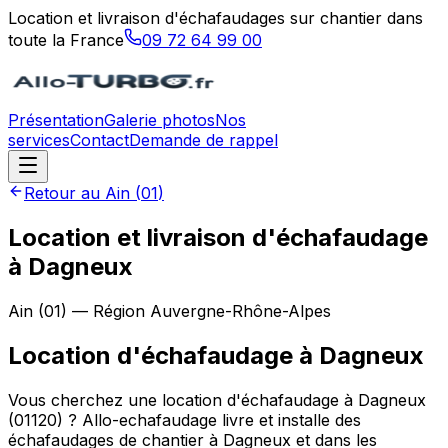
Location et livraison d'échafaudages sur chantier dans
toute la France
09 72 64 99 00
Présentation
Galerie photos
Nos
services
Contact
Demande de rappel
Retour au
Ain
(
01
)
Location et livraison d'échafaudage
à Dagneux
Ain
(
01
) — Région
Auvergne-Rhône-Alpes
Location d'échafaudage
à
Dagneux
Vous cherchez une location d'échafaudage à Dagneux
(01120) ? Allo-echafaudage livre et installe des
échafaudages de chantier à Dagneux et dans les