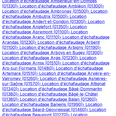
Location d'échafaudage
Ambérieux-en-Dombes
(
01330
)
›
Location d'échafaudage
Ambléon
(
01300
)
›
Location d'échafaudage
Ambronay
(
01500
)
›
Location
d'échafaudage
Ambutrix
(
01500
)
›
Location
d'échafaudage
Andert-et-Condon
(
01300
)
›
Location
d'échafaudage
Anglefort
(
01350
)
›
Location
d'échafaudage
Apremont
(
01100
)
›
Location
d'échafaudage
Aranc
(
01110
)
›
Location d'échafaudage
Arandas
(
01230
)
›
Location d'échafaudage
Arbent
(
01100
)
›
Location d'échafaudage
Arbigny
(
01190
)
›
Location d'échafaudage
Arboys en Bugey
(
01300
)
›
Location d'échafaudage
Argis
(
01230
)
›
Location
d'échafaudage
Armix
(
01510
)
›
Location d'échafaudage
Ars-sur-Formans
(
01480
)
›
Location d'échafaudage
Artemare
(
01510
)
›
Location d'échafaudage
Arvière-en-
Valromey
(
01260
)
›
Location d'échafaudage
Asnières-
sur-Saône
(
01570
)
›
Location d'échafaudage
Attignat
(
01340
)
›
Location d'échafaudage
Bâgé-Dommartin
(
01380
)
›
Location d'échafaudage
Bâgé-le-Châtel
(
01380
)
›
Location d'échafaudage
Balan
(
01360
)
›
Location d'échafaudage
Baneins
(
01990
)
›
Location
d'échafaudage
Béard-Géovreissiat
(
01460
)
›
Location
d'échafaudage
Beaupont
(
01270
)
›
Location