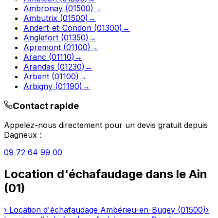
Ambronay
(
01500
)
→
Ambutrix
(
01500
)
→
Andert-et-Condon
(
01300
)
→
Anglefort
(
01350
)
→
Apremont
(
01100
)
→
Aranc
(
01110
)
→
Arandas
(
01230
)
→
Arbent
(
01100
)
→
Arbigny
(
01190
)
→
Contact rapide
Appelez-nous directement pour un devis gratuit depuis
Dagneux
:
09 72 64 99 00
Location d'échafaudage
dans le
Ain
(
01
)
›
Location d'échafaudage
Ambérieu-en-Bugey
(
01500
)
›