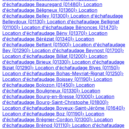
d'échafaudage
Beauregard
(
01480
)
›
Location
d'échafaudage
Béligneux
(
01360
)
›
Location
d'échafaudage
Belley
(
01300
)
›
Location d'échafaudage
Belleydoux
(
01130
)
›
Location d'échafaudage
Bellignat
(
01100
)
›
Location d'échafaudage
Bénonces
(
01470
)
›
Location d'échafaudage
Bény
(
01370
)
›
Location
d'échafaudage
Béréziat
(
01340
)
›
Location
d'échafaudage
Bettant
(
01500
)
›
Location d'échafaudage
Bey
(
01290
)
›
Location d'échafaudage
Beynost
(
01700
)
›
Location d'échafaudage
Billiat
(
01200
)
›
Location
d'échafaudage
Birieux
(
01330
)
›
Location d'échafaudage
Biziat
(
01290
)
›
Location d'échafaudage
Blyes
(
01150
)
›
Location d'échafaudage
Bohas-Meyriat-Rignat
(
01250
)
›
Location d'échafaudage
Boissey
(
01190
)
›
Location
d'échafaudage
Bolozon
(
01450
)
›
Location
d'échafaudage
Bouligneux
(
01330
)
›
Location
d'échafaudage
Bourg-en-Bresse
(
01000
)
›
Location
d'échafaudage
Bourg-Saint-Christophe
(
01800
)
›
Location d'échafaudage
Boyeux-Saint-Jérôme
(
01640
)
›
Location d'échafaudage
Boz
(
01190
)
›
Location
d'échafaudage
Brégnier-Cordon
(
01300
)
›
Location
d'échafaudage
Brénod
(
01110
)
›
Location d'échafaudage