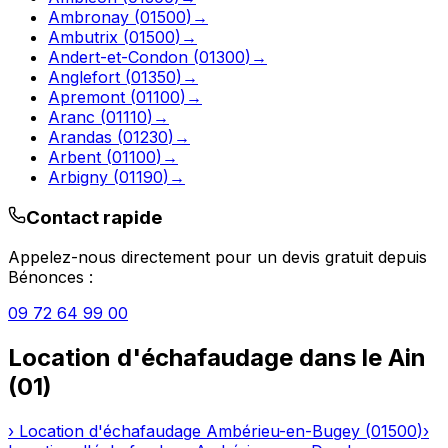
Ambronay
(
01500
)
→
Ambutrix
(
01500
)
→
Andert-et-Condon
(
01300
)
→
Anglefort
(
01350
)
→
Apremont
(
01100
)
→
Aranc
(
01110
)
→
Arandas
(
01230
)
→
Arbent
(
01100
)
→
Arbigny
(
01190
)
→
Contact rapide
Appelez-nous directement pour un devis gratuit depuis
Bénonces
:
09 72 64 99 00
Location d'échafaudage
dans le
Ain
(
01
)
›
Location d'échafaudage
Ambérieu-en-Bugey
(
01500
)
›