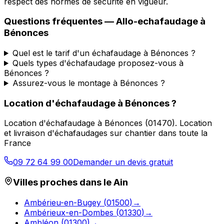
respect des normes de sécurité en vigueur.
Questions fréquentes —
Allo-echafaudage
à
Bénonces
Quel est le tarif d'un échafaudage à Bénonces ?
Quels types d'échafaudage proposez-vous à
Bénonces ?
Assurez-vous le montage à Bénonces ?
Location d'échafaudage
à
Bénonces
?
Location d'échafaudage
à
Bénonces
(
01470
).
Location
et livraison d'échafaudages sur chantier dans toute la
France
09 72 64 99 00
Demander un devis gratuit
Villes proches dans le
Ain
Ambérieu-en-Bugey
(
01500
)
→
Ambérieux-en-Dombes
(
01330
)
→
Ambléon
(
01300
)
→