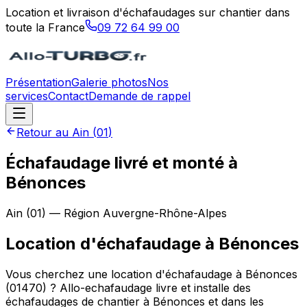
Location et livraison d'échafaudages sur chantier dans
toute la France
09 72 64 99 00
Présentation
Galerie photos
Nos
services
Contact
Demande de rappel
Retour au
Ain
(
01
)
Échafaudage livré et monté à
Bénonces
Ain
(
01
) — Région
Auvergne-Rhône-Alpes
Location d'échafaudage
à
Bénonces
Vous cherchez une location d'échafaudage à Bénonces
(01470) ? Allo-echafaudage livre et installe des
échafaudages de chantier à Bénonces et dans les