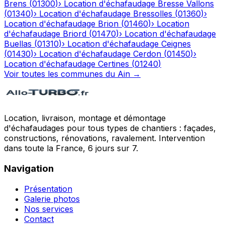
Brens
(
01300
)
›
Location d'échafaudage
Bresse Vallons
(
01340
)
›
Location d'échafaudage
Bressolles
(
01360
)
›
Location d'échafaudage
Brion
(
01460
)
›
Location
d'échafaudage
Briord
(
01470
)
›
Location d'échafaudage
Buellas
(
01310
)
›
Location d'échafaudage
Ceignes
(
01430
)
›
Location d'échafaudage
Cerdon
(
01450
)
›
Location d'échafaudage
Certines
(
01240
)
Voir toutes les communes du
Ain
→
Location, livraison, montage et démontage
d'échafaudages pour tous types de chantiers : façades,
constructions, rénovations, ravalement. Intervention
dans toute la France, 6 jours sur 7.
Navigation
Présentation
Galerie photos
Nos services
Contact