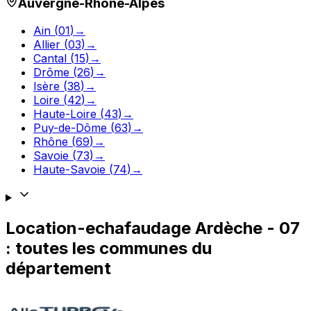
Auvergne-Rhône-Alpes
Ain
(
01
)
→
Allier
(
03
)
→
Cantal
(
15
)
→
Drôme
(
26
)
→
Isère
(
38
)
→
Loire
(
42
)
→
Haute-Loire
(
43
)
→
Puy-de-Dôme
(
63
)
→
Rhône
(
69
)
→
Savoie
(
73
)
→
Haute-Savoie
(
74
)
→
Location-echafaudage
Ardèche
-
07
: toutes les communes du
département