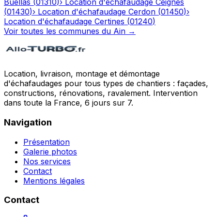
Buellas
(
01310
)
›
Location d'échafaudage
Ceignes
(
01430
)
›
Location d'échafaudage
Cerdon
(
01450
)
›
Location d'échafaudage
Certines
(
01240
)
Voir toutes les communes du
Ain
→
Location, livraison, montage et démontage
d'échafaudages pour tous types de chantiers : façades,
constructions, rénovations, ravalement. Intervention
dans toute la France, 6 jours sur 7.
Navigation
Présentation
Galerie photos
Nos services
Contact
Mentions légales
Contact