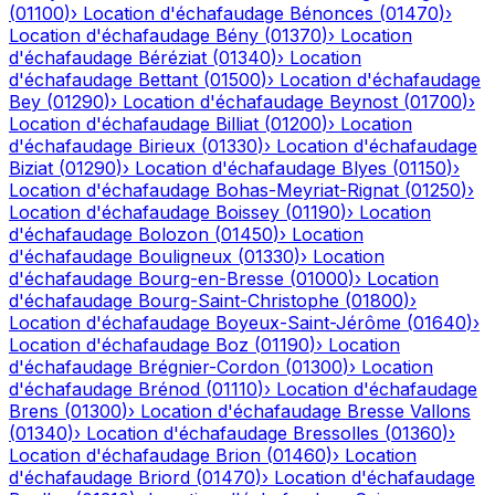
(
01100
)
›
Location d'échafaudage
Bénonces
(
01470
)
›
Location d'échafaudage
Bény
(
01370
)
›
Location
d'échafaudage
Béréziat
(
01340
)
›
Location
d'échafaudage
Bettant
(
01500
)
›
Location d'échafaudage
Bey
(
01290
)
›
Location d'échafaudage
Beynost
(
01700
)
›
Location d'échafaudage
Billiat
(
01200
)
›
Location
d'échafaudage
Birieux
(
01330
)
›
Location d'échafaudage
Biziat
(
01290
)
›
Location d'échafaudage
Blyes
(
01150
)
›
Location d'échafaudage
Bohas-Meyriat-Rignat
(
01250
)
›
Location d'échafaudage
Boissey
(
01190
)
›
Location
d'échafaudage
Bolozon
(
01450
)
›
Location
d'échafaudage
Bouligneux
(
01330
)
›
Location
d'échafaudage
Bourg-en-Bresse
(
01000
)
›
Location
d'échafaudage
Bourg-Saint-Christophe
(
01800
)
›
Location d'échafaudage
Boyeux-Saint-Jérôme
(
01640
)
›
Location d'échafaudage
Boz
(
01190
)
›
Location
d'échafaudage
Brégnier-Cordon
(
01300
)
›
Location
d'échafaudage
Brénod
(
01110
)
›
Location d'échafaudage
Brens
(
01300
)
›
Location d'échafaudage
Bresse Vallons
(
01340
)
›
Location d'échafaudage
Bressolles
(
01360
)
›
Location d'échafaudage
Brion
(
01460
)
›
Location
d'échafaudage
Briord
(
01470
)
›
Location d'échafaudage