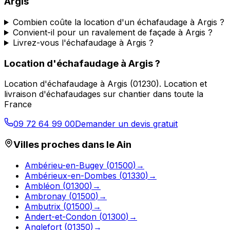
Argis
Combien coûte la location d'un échafaudage à Argis ?
Convient-il pour un ravalement de façade à Argis ?
Livrez-vous l'échafaudage à Argis ?
Location d'échafaudage
à
Argis
?
Location d'échafaudage
à
Argis
(
01230
).
Location et
livraison d'échafaudages sur chantier dans toute la
France
09 72 64 99 00
Demander un devis gratuit
Villes proches dans le
Ain
Ambérieu-en-Bugey
(
01500
)
→
Ambérieux-en-Dombes
(
01330
)
→
Ambléon
(
01300
)
→
Ambronay
(
01500
)
→
Ambutrix
(
01500
)
→
Andert-et-Condon
(
01300
)
→
Anglefort
(
01350
)
→