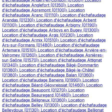
d'échafaudage
Andert-et-Condon
(
01300
)
›
Location
d'échafaudage
Anglefort
(
01350
)
›
Location
d'échafaudage
Apremont
(
01100
)
›
Location
d'échafaudage
Aranc
(
01110
)
›
Location d'échafaudage
Arandas
(
01230
)
›
Location d'échafaudage
Arbent
(
01100
)
›
Location d'échafaudage
Arbigny
(
01190
)
›
Location d'échafaudage
Arboys en Bugey
(
01300
)
›
Location d'échafaudage
Argis
(
01230
)
›
Location
d'échafaudage
Armix
(
01510
)
›
Location d'échafaudage
Ars-sur-Formans
(
01480
)
›
Location d'échafaudage
Artemare
(
01510
)
›
Location d'échafaudage
Arvière-en-
Valromey
(
01260
)
›
Location d'échafaudage
Asnières-
sur-Saône
(
01570
)
›
Location d'échafaudage
Attignat
(
01340
)
›
Location d'échafaudage
Bâgé-Dommartin
(
01380
)
›
Location d'échafaudage
Bâgé-le-Châtel
(
01380
)
›
Location d'échafaudage
Balan
(
01360
)
›
Location d'échafaudage
Baneins
(
01990
)
›
Location
d'échafaudage
Béard-Géovreissiat
(
01460
)
›
Location
d'échafaudage
Beaupont
(
01270
)
›
Location
d'échafaudage
Beauregard
(
01480
)
›
Location
d'échafaudage
Béligneux
(
01360
)
›
Location
d'échafaudage
Belley
(
01300
)
›
Location d'échafaudage
Belleydoux
(
01130
)
›
Location d'échafaudage
Bellignat