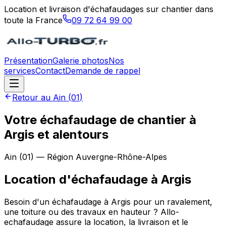
Location et livraison d'échafaudages sur chantier dans
toute la France
09 72 64 99 00
Présentation
Galerie photos
Nos
services
Contact
Demande de rappel
Retour au
Ain
(
01
)
Votre échafaudage de chantier à
Argis et alentours
Ain
(
01
) — Région
Auvergne-Rhône-Alpes
Location d'échafaudage
à
Argis
Besoin d'un échafaudage à Argis pour un ravalement,
une toiture ou des travaux en hauteur ? Allo-
echafaudage assure la location, la livraison et le