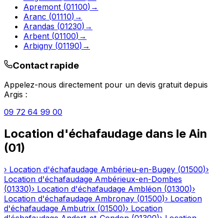
Apremont
(
01100
)
→
Aranc
(
01110
)
→
Arandas
(
01230
)
→
Arbent
(
01100
)
→
Arbigny
(
01190
)
→
Contact rapide
Appelez-nous directement pour un devis gratuit depuis
Argis
:
09 72 64 99 00
Location d'échafaudage
dans le
Ain
(
01
)
›
Location d'échafaudage
Ambérieu-en-Bugey
(
01500
)
›
Location d'échafaudage
Ambérieux-en-Dombes
(
01330
)
›
Location d'échafaudage
Ambléon
(
01300
)
›
Location d'échafaudage
Ambronay
(
01500
)
›
Location
d'échafaudage
Ambutrix
(
01500
)
›
Location