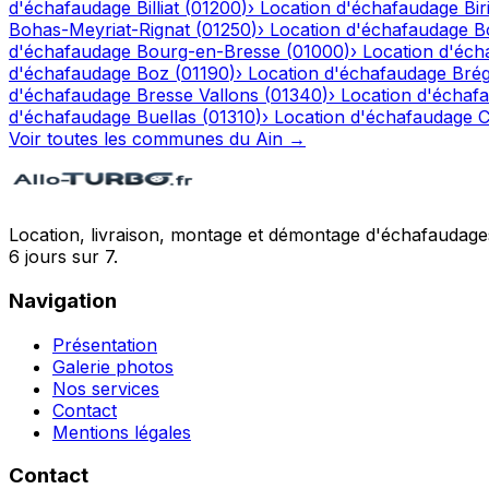
d'échafaudage
Billiat
(
01200
)
›
Location d'échafaudage
Bir
Bohas-Meyriat-Rignat
(
01250
)
›
Location d'échafaudage
B
d'échafaudage
Bourg-en-Bresse
(
01000
)
›
Location d'éch
d'échafaudage
Boz
(
01190
)
›
Location d'échafaudage
Bré
d'échafaudage
Bresse Vallons
(
01340
)
›
Location d'échaf
d'échafaudage
Buellas
(
01310
)
›
Location d'échafaudage
C
Voir toutes les communes du
Ain
→
Location, livraison, montage et démontage d'échafaudages
6 jours sur 7.
Navigation
Présentation
Galerie photos
Nos services
Contact
Mentions légales
Contact