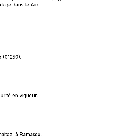
udage dans le Ain.
e (01250).
rité en vigueur.
haitez, à Ramasse.