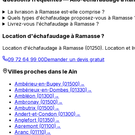
La livraison à Ramasse est-elle comprise ?
Quels types d'échafaudage proposez-vous à Ramasse 
Livrez-vous l'échafaudage à Ramasse ?
Location d'échafaudage
à
Ramasse
?
Location d'échafaudage
à
Ramasse
(
01250
).
Location et l
09 72 64 99 00
Demander un devis gratuit
Villes proches dans le
Ain
Ambérieu-en-Bugey
(
01500
)
→
Ambérieux-en-Dombes
(
01330
)
→
Ambléon
(
01300
)
→
Ambronay
(
01500
)
→
Ambutrix
(
01500
)
→
Andert-et-Condon
(
01300
)
→
Anglefort
(
01350
)
→
Apremont
(
01100
)
→
Aranc
(
01110
)
→