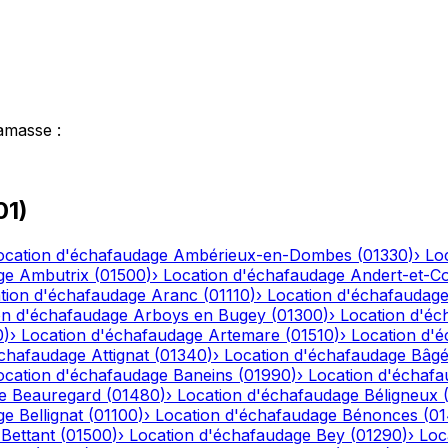
amasse
:
01
)
ocation d'échafaudage
Ambérieux-en-Dombes
(
01330
)
›
Lo
ge
Ambutrix
(
01500
)
›
Location d'échafaudage
Andert-et-C
tion d'échafaudage
Aranc
(
01110
)
›
Location d'échafaudag
on d'échafaudage
Arboys en Bugey
(
01300
)
›
Location d'éc
0
)
›
Location d'échafaudage
Artemare
(
01510
)
›
Location d'
échafaudage
Attignat
(
01340
)
›
Location d'échafaudage
Bâgé
ocation d'échafaudage
Baneins
(
01990
)
›
Location d'échaf
e
Beauregard
(
01480
)
›
Location d'échafaudage
Béligneux
ge
Bellignat
(
01100
)
›
Location d'échafaudage
Bénonces
(
0
Bettant
(
01500
)
›
Location d'échafaudage
Bey
(
01290
)
›
Loc