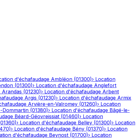
cation d'échafaudage
Ambléon
(
01300
)
›
Location
ondon
(
01300
)
›
Location d'échafaudage
Anglefort
e
Arandas
(
01230
)
›
Location d'échafaudage
Arbent
hafaudage
Argis
(
01230
)
›
Location d'échafaudage
Armix
échafaudage
Arvière-en-Valromey
(
01260
)
›
Location
-Dommartin
(
01380
)
›
Location d'échafaudage
Bâgé-le-
audage
Béard-Géovreissiat
(
01460
)
›
Location
(
01360
)
›
Location d'échafaudage
Belley
(
01300
)
›
Location
1470
)
›
Location d'échafaudage
Bény
(
01370
)
›
Location
ation d'échafaudage
Beynost
(
01700
)
›
Location