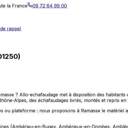
ute la France
09 72 64 99 00
de rappel
01250)
Ramasse ? Allo-echafaudage met à disposition des habitant
e-Alpes, des échafaudages livrés, montés et repris en fi
s ou plateforme : nous proposons à Ramasse le matériel ad
ines (Ambérieu-en-Bugey, Ambérieux-en-Dombes, Ambléon),