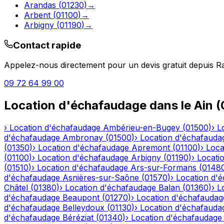
Arandas
(
01230
)
→
Arbent
(
01100
)
→
Arbigny
(
01190
)
→
Contact rapide
Appelez-nous directement pour un devis gratuit depuis
R
09 72 64 99 00
Location d'échafaudage
dans le
Ain
(
›
Location d'échafaudage
Ambérieu-en-Bugey
(
01500
)
›
L
d'échafaudage
Ambronay
(
01500
)
›
Location d'échafauda
(
01350
)
›
Location d'échafaudage
Apremont
(
01100
)
›
Loca
(
01100
)
›
Location d'échafaudage
Arbigny
(
01190
)
›
Locati
(
01510
)
›
Location d'échafaudage
Ars-sur-Formans
(
0148
d'échafaudage
Asnières-sur-Saône
(
01570
)
›
Location d'
Châtel
(
01380
)
›
Location d'échafaudage
Balan
(
01360
)
›
L
d'échafaudage
Beaupont
(
01270
)
›
Location d'échafaudag
d'échafaudage
Belleydoux
(
01130
)
›
Location d'échafauda
d'échafaudage
Béréziat
(
01340
)
›
Location d'échafaudage