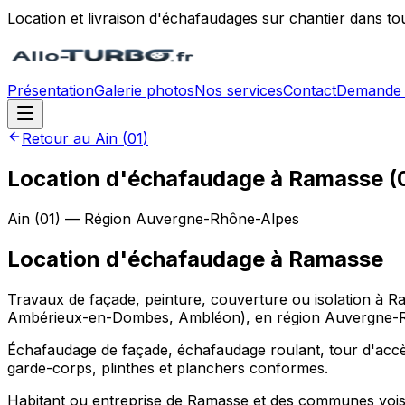
Location et livraison d'échafaudages sur chantier dans to
Présentation
Galerie photos
Nos services
Contact
Demande 
Retour au
Ain
(
01
)
Location d'échafaudage à Ramasse (
Ain
(
01
) — Région
Auvergne-Rhône-Alpes
Location d'échafaudage
à
Ramasse
Travaux de façade, peinture, couverture ou isolation à 
Ambérieux-en-Dombes, Ambléon), en région Auvergne-Rhôn
Échafaudage de façade, échafaudage roulant, tour d'accè
garde-corps, plinthes et planchers conformes.
Habitant ou entreprise de Ramasse et des communes vois