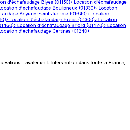
ion d'échafaudage
Blyes
(
01150
)
›
Location d'échafaudage
Location d'échafaudage
Bouligneux
(
01330
)
›
Location
afaudage
Boyeux-Saint-Jérôme
(
01640
)
›
Location
10
)
›
Location d'échafaudage
Brens
(
01300
)
›
Location
01460
)
›
Location d'échafaudage
Briord
(
01470
)
›
Location
Location d'échafaudage
Certines
(
01240
)
novations, ravalement. Intervention dans toute la France,