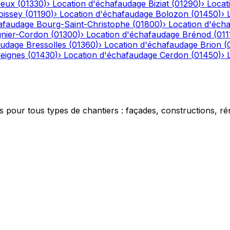
ieux
(
01330
)
›
Location d'échafaudage
Biziat
(
01290
)
›
Locat
oissey
(
01190
)
›
Location d'échafaudage
Bolozon
(
01450
)
›
afaudage
Bourg-Saint-Christophe
(
01800
)
›
Location d'éch
gnier-Cordon
(
01300
)
›
Location d'échafaudage
Brénod
(
011
audage
Bressolles
(
01360
)
›
Location d'échafaudage
Brion
(
eignes
(
01430
)
›
Location d'échafaudage
Cerdon
(
01450
)
›
 pour tous types de chantiers : façades, constructions, ré