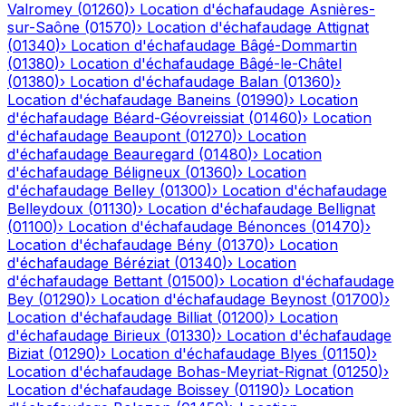
Valromey
(
01260
)
›
Location d'échafaudage
Asnières-
sur-Saône
(
01570
)
›
Location d'échafaudage
Attignat
(
01340
)
›
Location d'échafaudage
Bâgé-Dommartin
(
01380
)
›
Location d'échafaudage
Bâgé-le-Châtel
(
01380
)
›
Location d'échafaudage
Balan
(
01360
)
›
Location d'échafaudage
Baneins
(
01990
)
›
Location
d'échafaudage
Béard-Géovreissiat
(
01460
)
›
Location
d'échafaudage
Beaupont
(
01270
)
›
Location
d'échafaudage
Beauregard
(
01480
)
›
Location
d'échafaudage
Béligneux
(
01360
)
›
Location
d'échafaudage
Belley
(
01300
)
›
Location d'échafaudage
Belleydoux
(
01130
)
›
Location d'échafaudage
Bellignat
(
01100
)
›
Location d'échafaudage
Bénonces
(
01470
)
›
Location d'échafaudage
Bény
(
01370
)
›
Location
d'échafaudage
Béréziat
(
01340
)
›
Location
d'échafaudage
Bettant
(
01500
)
›
Location d'échafaudage
Bey
(
01290
)
›
Location d'échafaudage
Beynost
(
01700
)
›
Location d'échafaudage
Billiat
(
01200
)
›
Location
d'échafaudage
Birieux
(
01330
)
›
Location d'échafaudage
Biziat
(
01290
)
›
Location d'échafaudage
Blyes
(
01150
)
›
Location d'échafaudage
Bohas-Meyriat-Rignat
(
01250
)
›
Location d'échafaudage
Boissey
(
01190
)
›
Location