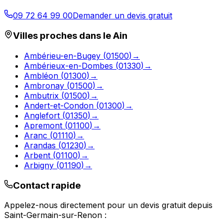
09 72 64 99 00
Demander un devis gratuit
Villes proches dans le
Ain
Ambérieu-en-Bugey
(
01500
)
→
Ambérieux-en-Dombes
(
01330
)
→
Ambléon
(
01300
)
→
Ambronay
(
01500
)
→
Ambutrix
(
01500
)
→
Andert-et-Condon
(
01300
)
→
Anglefort
(
01350
)
→
Apremont
(
01100
)
→
Aranc
(
01110
)
→
Arandas
(
01230
)
→
Arbent
(
01100
)
→
Arbigny
(
01190
)
→
Contact rapide
Appelez-nous directement pour un devis gratuit depuis
Saint-Germain-sur-Renon
: