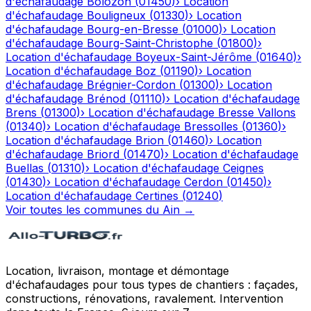
d'échafaudage
Bolozon
(
01450
)
›
Location
d'échafaudage
Bouligneux
(
01330
)
›
Location
d'échafaudage
Bourg-en-Bresse
(
01000
)
›
Location
d'échafaudage
Bourg-Saint-Christophe
(
01800
)
›
Location d'échafaudage
Boyeux-Saint-Jérôme
(
01640
)
›
Location d'échafaudage
Boz
(
01190
)
›
Location
d'échafaudage
Brégnier-Cordon
(
01300
)
›
Location
d'échafaudage
Brénod
(
01110
)
›
Location d'échafaudage
Brens
(
01300
)
›
Location d'échafaudage
Bresse Vallons
(
01340
)
›
Location d'échafaudage
Bressolles
(
01360
)
›
Location d'échafaudage
Brion
(
01460
)
›
Location
d'échafaudage
Briord
(
01470
)
›
Location d'échafaudage
Buellas
(
01310
)
›
Location d'échafaudage
Ceignes
(
01430
)
›
Location d'échafaudage
Cerdon
(
01450
)
›
Location d'échafaudage
Certines
(
01240
)
Voir toutes les communes du
Ain
→
Location, livraison, montage et démontage
d'échafaudages pour tous types de chantiers : façades,
constructions, rénovations, ravalement. Intervention