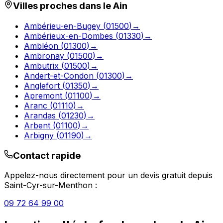
Villes proches dans le
Ain
Ambérieu-en-Bugey
(
01500
)
→
Ambérieux-en-Dombes
(
01330
)
→
Ambléon
(
01300
)
→
Ambronay
(
01500
)
→
Ambutrix
(
01500
)
→
Andert-et-Condon
(
01300
)
→
Anglefort
(
01350
)
→
Apremont
(
01100
)
→
Aranc
(
01110
)
→
Arandas
(
01230
)
→
Arbent
(
01100
)
→
Arbigny
(
01190
)
→
Contact rapide
Appelez-nous directement pour un devis gratuit depuis
Saint-Cyr-sur-Menthon
:
09 72 64 99 00