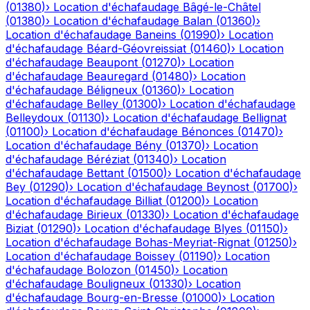
(
01380
)
›
Location d'échafaudage
Bâgé-le-Châtel
(
01380
)
›
Location d'échafaudage
Balan
(
01360
)
›
Location d'échafaudage
Baneins
(
01990
)
›
Location
d'échafaudage
Béard-Géovreissiat
(
01460
)
›
Location
d'échafaudage
Beaupont
(
01270
)
›
Location
d'échafaudage
Beauregard
(
01480
)
›
Location
d'échafaudage
Béligneux
(
01360
)
›
Location
d'échafaudage
Belley
(
01300
)
›
Location d'échafaudage
Belleydoux
(
01130
)
›
Location d'échafaudage
Bellignat
(
01100
)
›
Location d'échafaudage
Bénonces
(
01470
)
›
Location d'échafaudage
Bény
(
01370
)
›
Location
d'échafaudage
Béréziat
(
01340
)
›
Location
d'échafaudage
Bettant
(
01500
)
›
Location d'échafaudage
Bey
(
01290
)
›
Location d'échafaudage
Beynost
(
01700
)
›
Location d'échafaudage
Billiat
(
01200
)
›
Location
d'échafaudage
Birieux
(
01330
)
›
Location d'échafaudage
Biziat
(
01290
)
›
Location d'échafaudage
Blyes
(
01150
)
›
Location d'échafaudage
Bohas-Meyriat-Rignat
(
01250
)
›
Location d'échafaudage
Boissey
(
01190
)
›
Location
d'échafaudage
Bolozon
(
01450
)
›
Location
d'échafaudage
Bouligneux
(
01330
)
›
Location
d'échafaudage
Bourg-en-Bresse
(
01000
)
›
Location