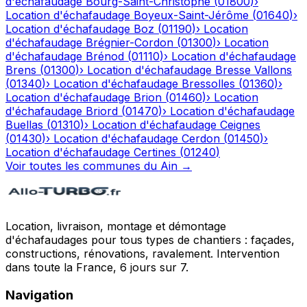
d'échafaudage
Bourg-Saint-Christophe
(
01800
)
›
Location d'échafaudage
Boyeux-Saint-Jérôme
(
01640
)
›
Location d'échafaudage
Boz
(
01190
)
›
Location
d'échafaudage
Brégnier-Cordon
(
01300
)
›
Location
d'échafaudage
Brénod
(
01110
)
›
Location d'échafaudage
Brens
(
01300
)
›
Location d'échafaudage
Bresse Vallons
(
01340
)
›
Location d'échafaudage
Bressolles
(
01360
)
›
Location d'échafaudage
Brion
(
01460
)
›
Location
d'échafaudage
Briord
(
01470
)
›
Location d'échafaudage
Buellas
(
01310
)
›
Location d'échafaudage
Ceignes
(
01430
)
›
Location d'échafaudage
Cerdon
(
01450
)
›
Location d'échafaudage
Certines
(
01240
)
Voir toutes les communes du
Ain
→
Location, livraison, montage et démontage
d'échafaudages pour tous types de chantiers : façades,
constructions, rénovations, ravalement. Intervention
dans toute la France, 6 jours sur 7.
Navigation