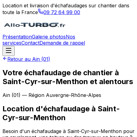
Location et livraison d'échafaudages sur chantier dans
toute la France
09 72 64 99 00
Présentation
Galerie photos
Nos
services
Contact
Demande de rappel
Retour au
Ain
(
01
)
Votre échafaudage de chantier à
Saint-Cyr-sur-Menthon et alentours
Ain
(
01
) — Région
Auvergne-Rhône-Alpes
Location d'échafaudage
à
Saint-
Cyr-sur-Menthon
Besoin d'un échafaudage à Saint-Cyr-sur-Menthon pour