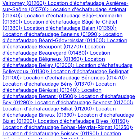
Valromey
(
01260
)
›
Location d'échafaudage
Asnières-
sur-Saône
(
01570
)
›
Location d'échafaudage
Attignat
(
01340
)
›
Location d'échafaudage
Bâgé-Dommartin
(
01380
)
›
Location d'échafaudage
Bâgé-le-Châtel
(
01380
)
›
Location d'échafaudage
Balan
(
01360
)
›
Location d'échafaudage
Baneins
(
01990
)
›
Location
d'échafaudage
Béard-Géovreissiat
(
01460
)
›
Location
d'échafaudage
Beaupont
(
01270
)
›
Location
d'échafaudage
Beauregard
(
01480
)
›
Location
d'échafaudage
Béligneux
(
01360
)
›
Location
d'échafaudage
Belley
(
01300
)
›
Location d'échafaudage
Belleydoux
(
01130
)
›
Location d'échafaudage
Bellignat
(
01100
)
›
Location d'échafaudage
Bénonces
(
01470
)
›
Location d'échafaudage
Bény
(
01370
)
›
Location
d'échafaudage
Béréziat
(
01340
)
›
Location
d'échafaudage
Bettant
(
01500
)
›
Location d'échafaudage
Bey
(
01290
)
›
Location d'échafaudage
Beynost
(
01700
)
›
Location d'échafaudage
Billiat
(
01200
)
›
Location
d'échafaudage
Birieux
(
01330
)
›
Location d'échafaudage
Biziat
(
01290
)
›
Location d'échafaudage
Blyes
(
01150
)
›
Location d'échafaudage
Bohas-Meyriat-Rignat
(
01250
)
›
Location d'échafaudage
Boissey
(
01190
)
›
Location