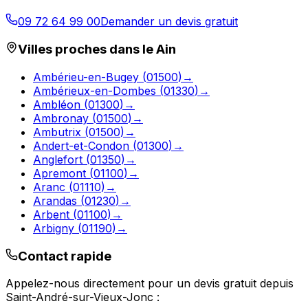
09 72 64 99 00
Demander un devis gratuit
Villes proches dans le
Ain
Ambérieu-en-Bugey
(
01500
)
→
Ambérieux-en-Dombes
(
01330
)
→
Ambléon
(
01300
)
→
Ambronay
(
01500
)
→
Ambutrix
(
01500
)
→
Andert-et-Condon
(
01300
)
→
Anglefort
(
01350
)
→
Apremont
(
01100
)
→
Aranc
(
01110
)
→
Arandas
(
01230
)
→
Arbent
(
01100
)
→
Arbigny
(
01190
)
→
Contact rapide
Appelez-nous directement pour un devis gratuit depuis
Saint-André-sur-Vieux-Jonc
: