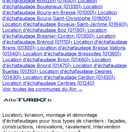
d'échafaudage
Bolozon
(
01450
)
›
Location
d'échafaudage
Bouligneux
(
01330
)
›
Location
d'échafaudage
Bourg-en-Bresse
(
01000
)
›
Location
d'échafaudage
Bourg-Saint-Christophe
(
01800
)
›
Location d'échafaudage
Boyeux-Saint-Jérôme
(
01640
)
›
Location d'échafaudage
Boz
(
01190
)
›
Location
d'échafaudage
Brégnier-Cordon
(
01300
)
›
Location
d'échafaudage
Brénod
(
01110
)
›
Location d'échafaudage
Brens
(
01300
)
›
Location d'échafaudage
Bresse Vallons
(
01340
)
›
Location d'échafaudage
Bressolles
(
01360
)
›
Location d'échafaudage
Brion
(
01460
)
›
Location
d'échafaudage
Briord
(
01470
)
›
Location d'échafaudage
Buellas
(
01310
)
›
Location d'échafaudage
Ceignes
(
01430
)
›
Location d'échafaudage
Cerdon
(
01450
)
›
Location d'échafaudage
Certines
(
01240
)
Voir toutes les communes du
Ain
→
Location, livraison, montage et démontage
d'échafaudages pour tous types de chantiers : façades,
constructions, rénovations, ravalement. Intervention