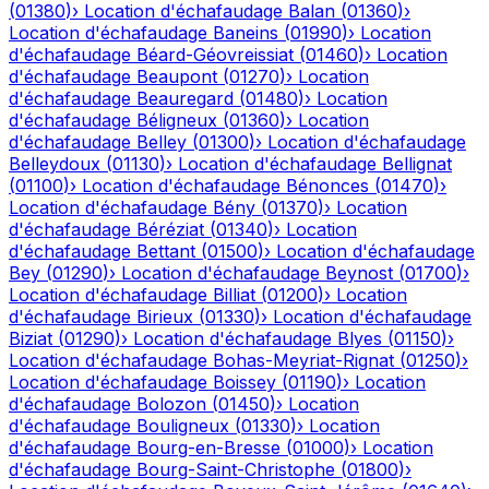
(
01380
)
›
Location d'échafaudage
Balan
(
01360
)
›
Location d'échafaudage
Baneins
(
01990
)
›
Location
d'échafaudage
Béard-Géovreissiat
(
01460
)
›
Location
d'échafaudage
Beaupont
(
01270
)
›
Location
d'échafaudage
Beauregard
(
01480
)
›
Location
d'échafaudage
Béligneux
(
01360
)
›
Location
d'échafaudage
Belley
(
01300
)
›
Location d'échafaudage
Belleydoux
(
01130
)
›
Location d'échafaudage
Bellignat
(
01100
)
›
Location d'échafaudage
Bénonces
(
01470
)
›
Location d'échafaudage
Bény
(
01370
)
›
Location
d'échafaudage
Béréziat
(
01340
)
›
Location
d'échafaudage
Bettant
(
01500
)
›
Location d'échafaudage
Bey
(
01290
)
›
Location d'échafaudage
Beynost
(
01700
)
›
Location d'échafaudage
Billiat
(
01200
)
›
Location
d'échafaudage
Birieux
(
01330
)
›
Location d'échafaudage
Biziat
(
01290
)
›
Location d'échafaudage
Blyes
(
01150
)
›
Location d'échafaudage
Bohas-Meyriat-Rignat
(
01250
)
›
Location d'échafaudage
Boissey
(
01190
)
›
Location
d'échafaudage
Bolozon
(
01450
)
›
Location
d'échafaudage
Bouligneux
(
01330
)
›
Location
d'échafaudage
Bourg-en-Bresse
(
01000
)
›
Location
d'échafaudage
Bourg-Saint-Christophe
(
01800
)
›