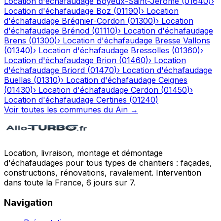
Location d'échafaudage
Boyeux-Saint-Jérôme
(
01640
)
›
Location d'échafaudage
Boz
(
01190
)
›
Location
d'échafaudage
Brégnier-Cordon
(
01300
)
›
Location
d'échafaudage
Brénod
(
01110
)
›
Location d'échafaudage
Brens
(
01300
)
›
Location d'échafaudage
Bresse Vallons
(
01340
)
›
Location d'échafaudage
Bressolles
(
01360
)
›
Location d'échafaudage
Brion
(
01460
)
›
Location
d'échafaudage
Briord
(
01470
)
›
Location d'échafaudage
Buellas
(
01310
)
›
Location d'échafaudage
Ceignes
(
01430
)
›
Location d'échafaudage
Cerdon
(
01450
)
›
Location d'échafaudage
Certines
(
01240
)
Voir toutes les communes du
Ain
→
Location, livraison, montage et démontage
d'échafaudages pour tous types de chantiers : façades,
constructions, rénovations, ravalement. Intervention
dans toute la France, 6 jours sur 7.
Navigation