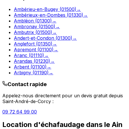
Ambérieu-en-Bugey
(
01500
)
→
Ambérieux-en-Dombes
(
01330
)
→
Ambléon
(
01300
)
→
Ambronay
(
01500
)
→
Ambutrix
(
01500
)
→
Andert-et-Condon
(
01300
)
→
Anglefort
(
01350
)
→
Apremont
(
01100
)
→
Aranc
(
01110
)
→
Arandas
(
01230
)
→
Arbent
(
01100
)
→
Arbigny
(
01190
)
→
Contact rapide
Appelez-nous directement pour un devis gratuit depuis
Saint-André-de-Corcy
:
09 72 64 99 00
Location d'échafaudage
dans le
Ain