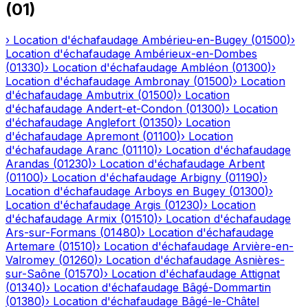
(
01
)
›
Location d'échafaudage
Ambérieu-en-Bugey
(
01500
)
›
Location d'échafaudage
Ambérieux-en-Dombes
(
01330
)
›
Location d'échafaudage
Ambléon
(
01300
)
›
Location d'échafaudage
Ambronay
(
01500
)
›
Location
d'échafaudage
Ambutrix
(
01500
)
›
Location
d'échafaudage
Andert-et-Condon
(
01300
)
›
Location
d'échafaudage
Anglefort
(
01350
)
›
Location
d'échafaudage
Apremont
(
01100
)
›
Location
d'échafaudage
Aranc
(
01110
)
›
Location d'échafaudage
Arandas
(
01230
)
›
Location d'échafaudage
Arbent
(
01100
)
›
Location d'échafaudage
Arbigny
(
01190
)
›
Location d'échafaudage
Arboys en Bugey
(
01300
)
›
Location d'échafaudage
Argis
(
01230
)
›
Location
d'échafaudage
Armix
(
01510
)
›
Location d'échafaudage
Ars-sur-Formans
(
01480
)
›
Location d'échafaudage
Artemare
(
01510
)
›
Location d'échafaudage
Arvière-en-
Valromey
(
01260
)
›
Location d'échafaudage
Asnières-
sur-Saône
(
01570
)
›
Location d'échafaudage
Attignat
(
01340
)
›
Location d'échafaudage
Bâgé-Dommartin
(
01380
)
›
Location d'échafaudage
Bâgé-le-Châtel