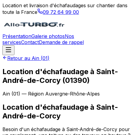
Location et livraison d'échafaudages sur chantier dans
toute la France
09 72 64 99 00
Présentation
Galerie photos
Nos
services
Contact
Demande de rappel
Retour au
Ain
(
01
)
Location d'échafaudage à Saint-
André-de-Corcy (01390)
Ain
(
01
) — Région
Auvergne-Rhône-Alpes
Location d'échafaudage
à
Saint-
André-de-Corcy
Besoin d'un échafaudage à Saint-André-de-Corcy pour