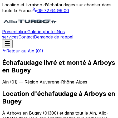
Location et livraison d'échafaudages sur chantier dans
toute la France
09 72 64 99 00
Présentation
Galerie photos
Nos
services
Contact
Demande de rappel
Retour au
Ain
(
01
)
Échafaudage livré et monté à Arboys
en Bugey
Ain
(
01
) — Région
Auvergne-Rhône-Alpes
Location d'échafaudage
à
Arboys en
Bugey
À Arboys en Bugey (01300) et dans tout le Ain, Allo-