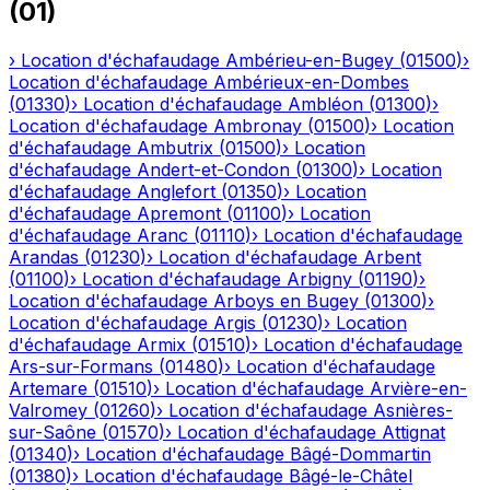
(
01
)
›
Location d'échafaudage
Ambérieu-en-Bugey
(
01500
)
›
Location d'échafaudage
Ambérieux-en-Dombes
(
01330
)
›
Location d'échafaudage
Ambléon
(
01300
)
›
Location d'échafaudage
Ambronay
(
01500
)
›
Location
d'échafaudage
Ambutrix
(
01500
)
›
Location
d'échafaudage
Andert-et-Condon
(
01300
)
›
Location
d'échafaudage
Anglefort
(
01350
)
›
Location
d'échafaudage
Apremont
(
01100
)
›
Location
d'échafaudage
Aranc
(
01110
)
›
Location d'échafaudage
Arandas
(
01230
)
›
Location d'échafaudage
Arbent
(
01100
)
›
Location d'échafaudage
Arbigny
(
01190
)
›
Location d'échafaudage
Arboys en Bugey
(
01300
)
›
Location d'échafaudage
Argis
(
01230
)
›
Location
d'échafaudage
Armix
(
01510
)
›
Location d'échafaudage
Ars-sur-Formans
(
01480
)
›
Location d'échafaudage
Artemare
(
01510
)
›
Location d'échafaudage
Arvière-en-
Valromey
(
01260
)
›
Location d'échafaudage
Asnières-
sur-Saône
(
01570
)
›
Location d'échafaudage
Attignat
(
01340
)
›
Location d'échafaudage
Bâgé-Dommartin
(
01380
)
›
Location d'échafaudage
Bâgé-le-Châtel