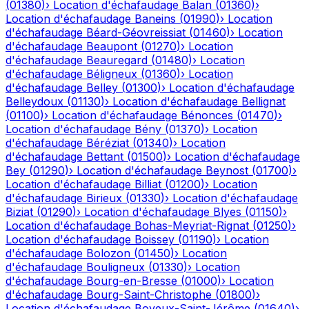
(
01380
)
›
Location d'échafaudage
Balan
(
01360
)
›
Location d'échafaudage
Baneins
(
01990
)
›
Location
d'échafaudage
Béard-Géovreissiat
(
01460
)
›
Location
d'échafaudage
Beaupont
(
01270
)
›
Location
d'échafaudage
Beauregard
(
01480
)
›
Location
d'échafaudage
Béligneux
(
01360
)
›
Location
d'échafaudage
Belley
(
01300
)
›
Location d'échafaudage
Belleydoux
(
01130
)
›
Location d'échafaudage
Bellignat
(
01100
)
›
Location d'échafaudage
Bénonces
(
01470
)
›
Location d'échafaudage
Bény
(
01370
)
›
Location
d'échafaudage
Béréziat
(
01340
)
›
Location
d'échafaudage
Bettant
(
01500
)
›
Location d'échafaudage
Bey
(
01290
)
›
Location d'échafaudage
Beynost
(
01700
)
›
Location d'échafaudage
Billiat
(
01200
)
›
Location
d'échafaudage
Birieux
(
01330
)
›
Location d'échafaudage
Biziat
(
01290
)
›
Location d'échafaudage
Blyes
(
01150
)
›
Location d'échafaudage
Bohas-Meyriat-Rignat
(
01250
)
›
Location d'échafaudage
Boissey
(
01190
)
›
Location
d'échafaudage
Bolozon
(
01450
)
›
Location
d'échafaudage
Bouligneux
(
01330
)
›
Location
d'échafaudage
Bourg-en-Bresse
(
01000
)
›
Location
d'échafaudage
Bourg-Saint-Christophe
(
01800
)
›
Location d'échafaudage
Boyeux-Saint-Jérôme
(
01640
)
›