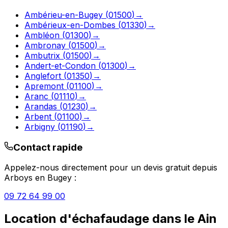
Ambérieu-en-Bugey
(
01500
)
→
Ambérieux-en-Dombes
(
01330
)
→
Ambléon
(
01300
)
→
Ambronay
(
01500
)
→
Ambutrix
(
01500
)
→
Andert-et-Condon
(
01300
)
→
Anglefort
(
01350
)
→
Apremont
(
01100
)
→
Aranc
(
01110
)
→
Arandas
(
01230
)
→
Arbent
(
01100
)
→
Arbigny
(
01190
)
→
Contact rapide
Appelez-nous directement pour un devis gratuit depuis
Arboys en Bugey
:
09 72 64 99 00
Location d'échafaudage
dans le
Ain