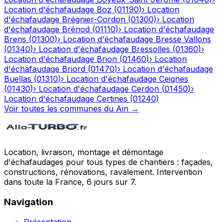
Location d'échafaudage
Boz
(
01190
)
›
Location
d'échafaudage
Brégnier-Cordon
(
01300
)
›
Location
d'échafaudage
Brénod
(
01110
)
›
Location d'échafaudage
Brens
(
01300
)
›
Location d'échafaudage
Bresse Vallons
(
01340
)
›
Location d'échafaudage
Bressolles
(
01360
)
›
Location d'échafaudage
Brion
(
01460
)
›
Location
d'échafaudage
Briord
(
01470
)
›
Location d'échafaudage
Buellas
(
01310
)
›
Location d'échafaudage
Ceignes
(
01430
)
›
Location d'échafaudage
Cerdon
(
01450
)
›
Location d'échafaudage
Certines
(
01240
)
Voir toutes les communes du
Ain
→
Location, livraison, montage et démontage
d'échafaudages pour tous types de chantiers : façades,
constructions, rénovations, ravalement. Intervention
dans toute la France, 6 jours sur 7.
Navigation
Présentation