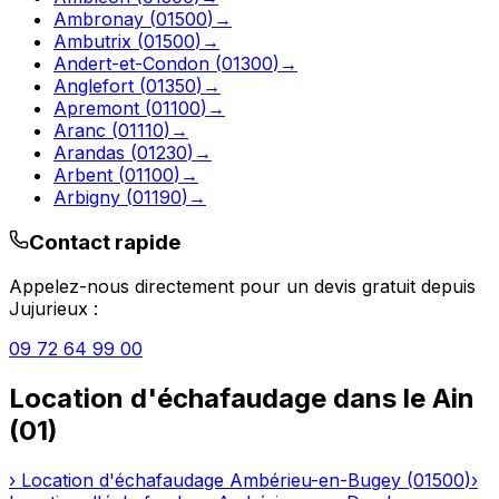
Ambronay
(
01500
)
→
Ambutrix
(
01500
)
→
Andert-et-Condon
(
01300
)
→
Anglefort
(
01350
)
→
Apremont
(
01100
)
→
Aranc
(
01110
)
→
Arandas
(
01230
)
→
Arbent
(
01100
)
→
Arbigny
(
01190
)
→
Contact rapide
Appelez-nous directement pour un devis gratuit depuis
Jujurieux
:
09 72 64 99 00
Location d'échafaudage
dans le
Ain
(
01
)
›
Location d'échafaudage
Ambérieu-en-Bugey
(
01500
)
›