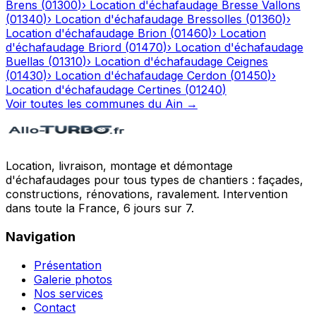
Brens
(
01300
)
›
Location d'échafaudage
Bresse Vallons
(
01340
)
›
Location d'échafaudage
Bressolles
(
01360
)
›
Location d'échafaudage
Brion
(
01460
)
›
Location
d'échafaudage
Briord
(
01470
)
›
Location d'échafaudage
Buellas
(
01310
)
›
Location d'échafaudage
Ceignes
(
01430
)
›
Location d'échafaudage
Cerdon
(
01450
)
›
Location d'échafaudage
Certines
(
01240
)
Voir toutes les communes du
Ain
→
Location, livraison, montage et démontage
d'échafaudages pour tous types de chantiers : façades,
constructions, rénovations, ravalement. Intervention
dans toute la France, 6 jours sur 7.
Navigation
Présentation
Galerie photos
Nos services
Contact