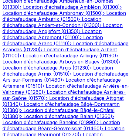
Location d'échafaudage
Ambérieux-en-Dombes
(
01330
)
›
Location d'échafaudage
Ambléon
(
01300
)
›
Location d'échafaudage
Ambronay
(
01500
)
›
Location
d'échafaudage
Ambutrix
(
01500
)
›
Location
d'échafaudage
Andert-et-Condon
(
01300
)
›
Location
d'échafaudage
Anglefort
(
01350
)
›
Location
d'échafaudage
Apremont
(
01100
)
›
Location
d'échafaudage
Aranc
(
01110
)
›
Location d'échafaudage
Arandas
(
01230
)
›
Location d'échafaudage
Arbent
(
01100
)
›
Location d'échafaudage
Arbigny
(
01190
)
›
Location d'échafaudage
Arboys en Bugey
(
01300
)
›
Location d'échafaudage
Argis
(
01230
)
›
Location
d'échafaudage
Armix
(
01510
)
›
Location d'échafaudage
Ars-sur-Formans
(
01480
)
›
Location d'échafaudage
Artemare
(
01510
)
›
Location d'échafaudage
Arvière-en-
Valromey
(
01260
)
›
Location d'échafaudage
Asnières-
sur-Saône
(
01570
)
›
Location d'échafaudage
Attignat
(
01340
)
›
Location d'échafaudage
Bâgé-Dommartin
(
01380
)
›
Location d'échafaudage
Bâgé-le-Châtel
(
01380
)
›
Location d'échafaudage
Balan
(
01360
)
›
Location d'échafaudage
Baneins
(
01990
)
›
Location
d'échafaudage
Béard-Géovreissiat
(
01460
)
›
Location
d'échafaudage
Beaupont
(
01270
)
›
Location