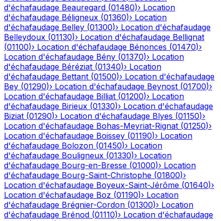
d'échafaudage
Beauregard
(
01480
)
›
Location
d'échafaudage
Béligneux
(
01360
)
›
Location
d'échafaudage
Belley
(
01300
)
›
Location d'échafaudage
Belleydoux
(
01130
)
›
Location d'échafaudage
Bellignat
(
01100
)
›
Location d'échafaudage
Bénonces
(
01470
)
›
Location d'échafaudage
Bény
(
01370
)
›
Location
d'échafaudage
Béréziat
(
01340
)
›
Location
d'échafaudage
Bettant
(
01500
)
›
Location d'échafaudage
Bey
(
01290
)
›
Location d'échafaudage
Beynost
(
01700
)
›
Location d'échafaudage
Billiat
(
01200
)
›
Location
d'échafaudage
Birieux
(
01330
)
›
Location d'échafaudage
Biziat
(
01290
)
›
Location d'échafaudage
Blyes
(
01150
)
›
Location d'échafaudage
Bohas-Meyriat-Rignat
(
01250
)
›
Location d'échafaudage
Boissey
(
01190
)
›
Location
d'échafaudage
Bolozon
(
01450
)
›
Location
d'échafaudage
Bouligneux
(
01330
)
›
Location
d'échafaudage
Bourg-en-Bresse
(
01000
)
›
Location
d'échafaudage
Bourg-Saint-Christophe
(
01800
)
›
Location d'échafaudage
Boyeux-Saint-Jérôme
(
01640
)
›
Location d'échafaudage
Boz
(
01190
)
›
Location
d'échafaudage
Brégnier-Cordon
(
01300
)
›
Location
d'échafaudage
Brénod
(
01110
)
›
Location d'échafaudage