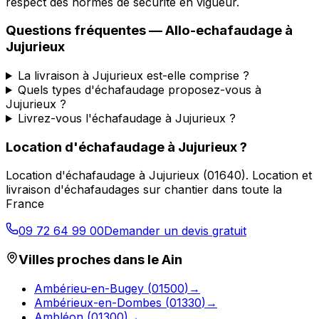
respect des normes de sécurité en vigueur.
Questions fréquentes —
Allo-echafaudage
à
Jujurieux
La livraison à Jujurieux est-elle comprise ?
Quels types d'échafaudage proposez-vous à
Jujurieux ?
Livrez-vous l'échafaudage à Jujurieux ?
Location d'échafaudage
à
Jujurieux
?
Location d'échafaudage
à
Jujurieux
(
01640
).
Location et
livraison d'échafaudages sur chantier dans toute la
France
09 72 64 99 00
Demander un devis gratuit
Villes proches dans le
Ain
Ambérieu-en-Bugey
(
01500
)
→
Ambérieux-en-Dombes
(
01330
)
→
Ambléon
(
01300
)
→