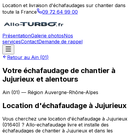
Location et livraison d'échafaudages sur chantier dans
toute la France
09 72 64 99 00
Présentation
Galerie photos
Nos
services
Contact
Demande de rappel
Retour au
Ain
(
01
)
Votre échafaudage de chantier à
Jujurieux et alentours
Ain
(
01
) — Région
Auvergne-Rhône-Alpes
Location d'échafaudage
à
Jujurieux
Vous cherchez une location d'échafaudage à Jujurieux
(01640) ? Allo-echafaudage livre et installe des
échafaudages de chantier à Jujurieux et dans les