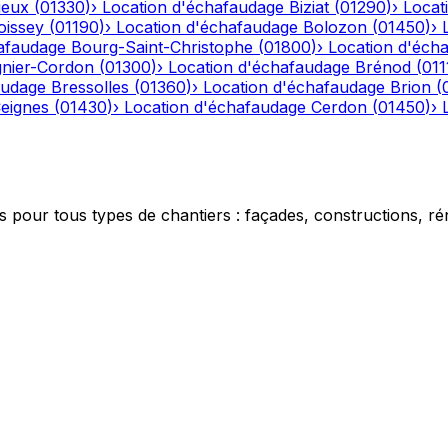
ieux
(
01330
)
›
Location d'échafaudage
Biziat
(
01290
)
›
Locat
oissey
(
01190
)
›
Location d'échafaudage
Bolozon
(
01450
)
›
afaudage
Bourg-Saint-Christophe
(
01800
)
›
Location d'éch
gnier-Cordon
(
01300
)
›
Location d'échafaudage
Brénod
(
011
audage
Bressolles
(
01360
)
›
Location d'échafaudage
Brion
(
eignes
(
01430
)
›
Location d'échafaudage
Cerdon
(
01450
)
›
 pour tous types de chantiers : façades, constructions, ré