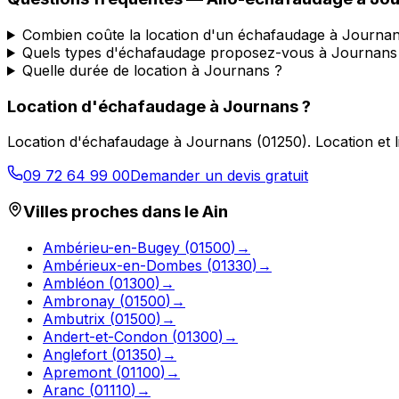
Combien coûte la location d'un échafaudage à Journan
Quels types d'échafaudage proposez-vous à Journans
Quelle durée de location à Journans ?
Location d'échafaudage
à
Journans
?
Location d'échafaudage
à
Journans
(
01250
).
Location et 
09 72 64 99 00
Demander un devis gratuit
Villes proches dans le
Ain
Ambérieu-en-Bugey
(
01500
)
→
Ambérieux-en-Dombes
(
01330
)
→
Ambléon
(
01300
)
→
Ambronay
(
01500
)
→
Ambutrix
(
01500
)
→
Andert-et-Condon
(
01300
)
→
Anglefort
(
01350
)
→
Apremont
(
01100
)
→
Aranc
(
01110
)
→