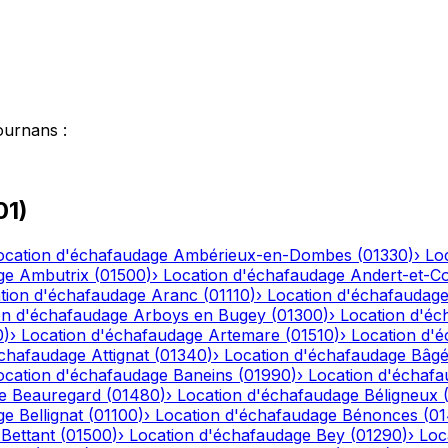
ournans
:
01
)
ocation d'échafaudage
Ambérieux-en-Dombes
(
01330
)
›
Lo
ge
Ambutrix
(
01500
)
›
Location d'échafaudage
Andert-et-C
tion d'échafaudage
Aranc
(
01110
)
›
Location d'échafaudag
on d'échafaudage
Arboys en Bugey
(
01300
)
›
Location d'éc
0
)
›
Location d'échafaudage
Artemare
(
01510
)
›
Location d'
échafaudage
Attignat
(
01340
)
›
Location d'échafaudage
Bâgé
ocation d'échafaudage
Baneins
(
01990
)
›
Location d'échaf
e
Beauregard
(
01480
)
›
Location d'échafaudage
Béligneux
ge
Bellignat
(
01100
)
›
Location d'échafaudage
Bénonces
(
0
Bettant
(
01500
)
›
Location d'échafaudage
Bey
(
01290
)
›
Loc