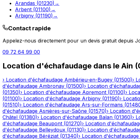
Arandas
(
01230
)
→
Arbent
(
01100
)
→
Arbigny
(
01190
)
→
Contact rapide
Appelez-nous directement pour un devis gratuit depuis
J
09 72 64 99 00
Location d'échafaudage
dans le
Ain
(
›
Location d'échafaudage
Ambérieu-en-Bugey
(
01500
)
›
L
d'échafaudage
Ambronay
(
01500
)
›
Location d'échafauda
(
01350
)
›
Location d'échafaudage
Apremont
(
01100
)
›
Loca
(
01100
)
›
Location d'échafaudage
Arbigny
(
01190
)
›
Locati
(
01510
)
›
Location d'échafaudage
Ars-sur-Formans
(
0148
d'échafaudage
Asnières-sur-Saône
(
01570
)
›
Location d'
Châtel
(
01380
)
›
Location d'échafaudage
Balan
(
01360
)
›
L
d'échafaudage
Beaupont
(
01270
)
›
Location d'échafaudag
d'échafaudage
Belleydoux
(
01130
)
›
Location d'échafauda
d'échafaudage
Béréziat
(
01340
)
›
Location d'échafaudage