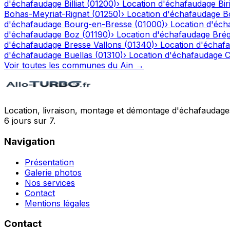
d'échafaudage
Billiat
(
01200
)
›
Location d'échafaudage
Bir
Bohas-Meyriat-Rignat
(
01250
)
›
Location d'échafaudage
B
d'échafaudage
Bourg-en-Bresse
(
01000
)
›
Location d'éch
d'échafaudage
Boz
(
01190
)
›
Location d'échafaudage
Bré
d'échafaudage
Bresse Vallons
(
01340
)
›
Location d'échaf
d'échafaudage
Buellas
(
01310
)
›
Location d'échafaudage
C
Voir toutes les communes du
Ain
→
Location, livraison, montage et démontage d'échafaudages
6 jours sur 7.
Navigation
Présentation
Galerie photos
Nos services
Contact
Mentions légales
Contact