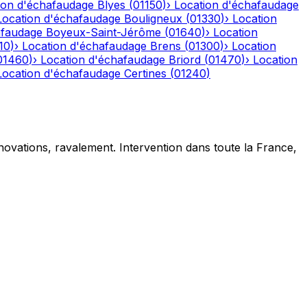
ion d'échafaudage
Blyes
(
01150
)
›
Location d'échafaudage
Location d'échafaudage
Bouligneux
(
01330
)
›
Location
afaudage
Boyeux-Saint-Jérôme
(
01640
)
›
Location
10
)
›
Location d'échafaudage
Brens
(
01300
)
›
Location
01460
)
›
Location d'échafaudage
Briord
(
01470
)
›
Location
Location d'échafaudage
Certines
(
01240
)
novations, ravalement. Intervention dans toute la France,