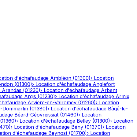
cation d'échafaudage
Ambléon
(
01300
)
›
Location
ondon
(
01300
)
›
Location d'échafaudage
Anglefort
e
Arandas
(
01230
)
›
Location d'échafaudage
Arbent
hafaudage
Argis
(
01230
)
›
Location d'échafaudage
Armix
échafaudage
Arvière-en-Valromey
(
01260
)
›
Location
-Dommartin
(
01380
)
›
Location d'échafaudage
Bâgé-le-
audage
Béard-Géovreissiat
(
01460
)
›
Location
(
01360
)
›
Location d'échafaudage
Belley
(
01300
)
›
Location
1470
)
›
Location d'échafaudage
Bény
(
01370
)
›
Location
ation d'échafaudage
Beynost
(
01700
)
›
Location