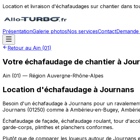
Location et livraison d'échafaudages sur chantier dans to
Présentation
Galerie photos
Nos services
Contact
Demande 
Retour au
Ain
(
01
)
Votre échafaudage de chantier à Jour
Ain
(
01
) — Région
Auvergne-Rhône-Alpes
Location d'échafaudage
à
Journans
Besoin d'un échafaudage à Journans pour un ravalement, u
Journans (01250) comme à Ambérieu-en-Bugey, Ambérie
Échafaudage de façade, échafaudage roulant, tour d'accès
garde-corps, plinthes et planchers conformes.
Plutôt que de comparer les loueurs autour de Journans 