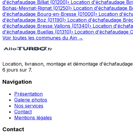
d'échafaudage
Billiat
(
01200
)
›
Location d'échafaudage
Bir
Bohas-Meyriat-Rignat
(
01250
)
›
Location d'échafaudage
B
d'échafaudage
Bourg-en-Bresse
(
01000
)
›
Location d'éch
d'échafaudage
Boz
(
01190
)
›
Location d'échafaudage
Bré
d'échafaudage
Bresse Vallons
(
01340
)
›
Location d'échaf
d'échafaudage
Buellas
(
01310
)
›
Location d'échafaudage
C
Voir toutes les communes du
Ain
→
Location, livraison, montage et démontage d'échafaudages
6 jours sur 7.
Navigation
Présentation
Galerie photos
Nos services
Contact
Mentions légales
Contact