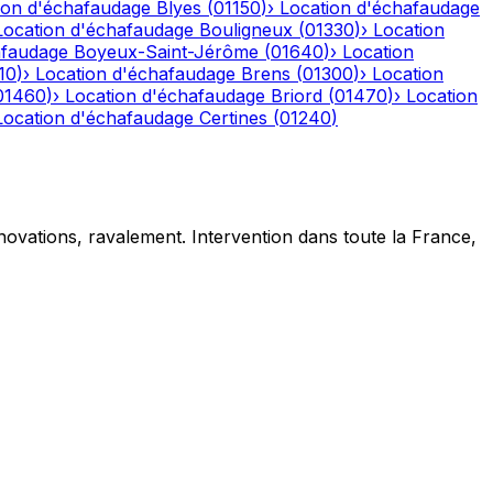
ion d'échafaudage
Blyes
(
01150
)
›
Location d'échafaudage
Location d'échafaudage
Bouligneux
(
01330
)
›
Location
afaudage
Boyeux-Saint-Jérôme
(
01640
)
›
Location
10
)
›
Location d'échafaudage
Brens
(
01300
)
›
Location
01460
)
›
Location d'échafaudage
Briord
(
01470
)
›
Location
Location d'échafaudage
Certines
(
01240
)
novations, ravalement. Intervention dans toute la France,