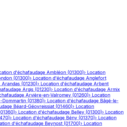
cation d'échafaudage
Ambléon
(
01300
)
›
Location
ondon
(
01300
)
›
Location d'échafaudage
Anglefort
e
Arandas
(
01230
)
›
Location d'échafaudage
Arbent
hafaudage
Argis
(
01230
)
›
Location d'échafaudage
Armix
échafaudage
Arvière-en-Valromey
(
01260
)
›
Location
-Dommartin
(
01380
)
›
Location d'échafaudage
Bâgé-le-
audage
Béard-Géovreissiat
(
01460
)
›
Location
(
01360
)
›
Location d'échafaudage
Belley
(
01300
)
›
Location
1470
)
›
Location d'échafaudage
Bény
(
01370
)
›
Location
ation d'échafaudage
Beynost
(
01700
)
›
Location