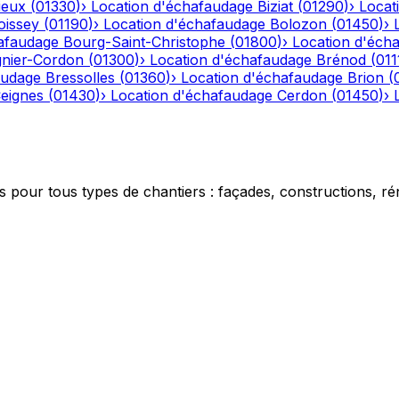
ieux
(
01330
)
›
Location d'échafaudage
Biziat
(
01290
)
›
Locat
oissey
(
01190
)
›
Location d'échafaudage
Bolozon
(
01450
)
›
afaudage
Bourg-Saint-Christophe
(
01800
)
›
Location d'éch
gnier-Cordon
(
01300
)
›
Location d'échafaudage
Brénod
(
011
audage
Bressolles
(
01360
)
›
Location d'échafaudage
Brion
(
eignes
(
01430
)
›
Location d'échafaudage
Cerdon
(
01450
)
›
 pour tous types de chantiers : façades, constructions, ré