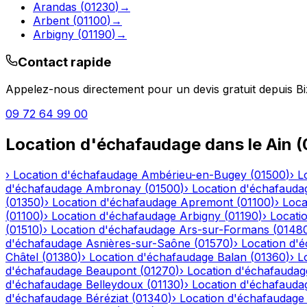
Arandas
(
01230
)
→
Arbent
(
01100
)
→
Arbigny
(
01190
)
→
Contact rapide
Appelez-nous directement pour un devis gratuit depuis
Bi
09 72 64 99 00
Location d'échafaudage
dans le
Ain
(
›
Location d'échafaudage
Ambérieu-en-Bugey
(
01500
)
›
L
d'échafaudage
Ambronay
(
01500
)
›
Location d'échafauda
(
01350
)
›
Location d'échafaudage
Apremont
(
01100
)
›
Loca
(
01100
)
›
Location d'échafaudage
Arbigny
(
01190
)
›
Locati
(
01510
)
›
Location d'échafaudage
Ars-sur-Formans
(
0148
d'échafaudage
Asnières-sur-Saône
(
01570
)
›
Location d'
Châtel
(
01380
)
›
Location d'échafaudage
Balan
(
01360
)
›
L
d'échafaudage
Beaupont
(
01270
)
›
Location d'échafaudag
d'échafaudage
Belleydoux
(
01130
)
›
Location d'échafauda
d'échafaudage
Béréziat
(
01340
)
›
Location d'échafaudage