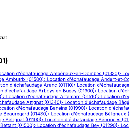
ziat
:
01
)
ocation d'échafaudage
Ambérieux-en-Dombes
(
01330
)
›
Lo
ge
Ambutrix
(
01500
)
›
Location d'échafaudage
Andert-et-C
tion d'échafaudage
Aranc
(
01110
)
›
Location d'échafaudag
on d'échafaudage
Arboys en Bugey
(
01300
)
›
Location d'éc
0
)
›
Location d'échafaudage
Artemare
(
01510
)
›
Location d'
échafaudage
Attignat
(
01340
)
›
Location d'échafaudage
Bâgé
ocation d'échafaudage
Baneins
(
01990
)
›
Location d'échaf
e
Beauregard
(
01480
)
›
Location d'échafaudage
Béligneux
ge
Bellignat
(
01100
)
›
Location d'échafaudage
Bénonces
(
0
Bettant
(
01500
)
›
Location d'échafaudage
Bey
(
01290
)
›
Loc