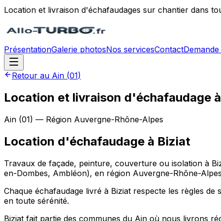
Location et livraison d'échafaudages sur chantier dans to
Présentation
Galerie photos
Nos services
Contact
Demande 
Retour au
Ain
(
01
)
Location et livraison d'échafaudage à
Ain
(
01
) — Région
Auvergne-Rhône-Alpes
Location d'échafaudage
à
Biziat
Travaux de façade, peinture, couverture ou isolation à Bi
en-Dombes, Ambléon), en région Auvergne-Rhône-Alpes, de
Chaque échafaudage livré à Biziat respecte les règles de sé
en toute sérénité.
Biziat fait partie des communes du Ain où nous livrons ré