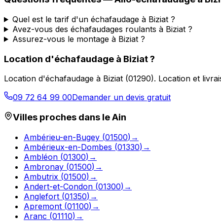
Quel est le tarif d'un échafaudage à Biziat ?
Avez-vous des échafaudages roulants à Biziat ?
Assurez-vous le montage à Biziat ?
Location d'échafaudage
à
Biziat
?
Location d'échafaudage
à
Biziat
(
01290
).
Location et livr
09 72 64 99 00
Demander un devis gratuit
Villes proches dans le
Ain
Ambérieu-en-Bugey
(
01500
)
→
Ambérieux-en-Dombes
(
01330
)
→
Ambléon
(
01300
)
→
Ambronay
(
01500
)
→
Ambutrix
(
01500
)
→
Andert-et-Condon
(
01300
)
→
Anglefort
(
01350
)
→
Apremont
(
01100
)
→
Aranc
(
01110
)
→