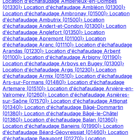
Location d'échafaudage
Ambérieux-en-Dombes
(
01330
)
›
Location d'échafaudage
Ambléon
(
01300
)
›
Location d'échafaudage
Ambronay
(
01500
)
›
Location
d'échafaudage
Ambutrix
(
01500
)
›
Location
d'échafaudage
Andert-et-Condon
(
01300
)
›
Location
d'échafaudage
Anglefort
(
01350
)
›
Location
d'échafaudage
Apremont
(
01100
)
›
Location
d'échafaudage
Aranc
(
01110
)
›
Location d'échafaudage
Arandas
(
01230
)
›
Location d'échafaudage
Arbent
(
01100
)
›
Location d'échafaudage
Arbigny
(
01190
)
›
Location d'échafaudage
Arboys en Bugey
(
01300
)
›
Location d'échafaudage
Argis
(
01230
)
›
Location
d'échafaudage
Armix
(
01510
)
›
Location d'échafaudage
Ars-sur-Formans
(
01480
)
›
Location d'échafaudage
Artemare
(
01510
)
›
Location d'échafaudage
Arvière-en-
Valromey
(
01260
)
›
Location d'échafaudage
Asnières-
sur-Saône
(
01570
)
›
Location d'échafaudage
Attignat
(
01340
)
›
Location d'échafaudage
Bâgé-Dommartin
(
01380
)
›
Location d'échafaudage
Bâgé-le-Châtel
(
01380
)
›
Location d'échafaudage
Balan
(
01360
)
›
Location d'échafaudage
Baneins
(
01990
)
›
Location
d'échafaudage
Béard-Géovreissiat
(
01460
)
›
Location
d'échafaudage
Beaupont
(
01270
)
›
Location