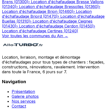
Brens
(
01300
)
›
Location d'échafaudage
Bresse Vallons
(
01340
)
›
Location d'échafaudage
Bressolles
(
01360
)
›
Location d'échafaudage
Brion
(
01460
)
›
Location
d'échafaudage
Briord
(
01470
)
›
Location d'échafaudage
Buellas
(
01310
)
›
Location d'échafaudage
Ceignes
(
01430
)
›
Location d'échafaudage
Cerdon
(
01450
)
›
Location d'échafaudage
Certines
(
01240
)
Voir toutes les communes du
Ain
→
Location, livraison, montage et démontage
d'échafaudages pour tous types de chantiers : façades,
constructions, rénovations, ravalement. Intervention
dans toute la France, 6 jours sur 7.
Navigation
Présentation
Galerie photos
Nos services
Contact