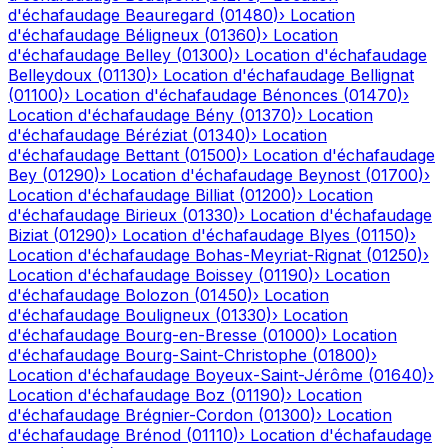
d'échafaudage
Beauregard
(
01480
)
›
Location
d'échafaudage
Béligneux
(
01360
)
›
Location
d'échafaudage
Belley
(
01300
)
›
Location d'échafaudage
Belleydoux
(
01130
)
›
Location d'échafaudage
Bellignat
(
01100
)
›
Location d'échafaudage
Bénonces
(
01470
)
›
Location d'échafaudage
Bény
(
01370
)
›
Location
d'échafaudage
Béréziat
(
01340
)
›
Location
d'échafaudage
Bettant
(
01500
)
›
Location d'échafaudage
Bey
(
01290
)
›
Location d'échafaudage
Beynost
(
01700
)
›
Location d'échafaudage
Billiat
(
01200
)
›
Location
d'échafaudage
Birieux
(
01330
)
›
Location d'échafaudage
Biziat
(
01290
)
›
Location d'échafaudage
Blyes
(
01150
)
›
Location d'échafaudage
Bohas-Meyriat-Rignat
(
01250
)
›
Location d'échafaudage
Boissey
(
01190
)
›
Location
d'échafaudage
Bolozon
(
01450
)
›
Location
d'échafaudage
Bouligneux
(
01330
)
›
Location
d'échafaudage
Bourg-en-Bresse
(
01000
)
›
Location
d'échafaudage
Bourg-Saint-Christophe
(
01800
)
›
Location d'échafaudage
Boyeux-Saint-Jérôme
(
01640
)
›
Location d'échafaudage
Boz
(
01190
)
›
Location
d'échafaudage
Brégnier-Cordon
(
01300
)
›
Location
d'échafaudage
Brénod
(
01110
)
›
Location d'échafaudage