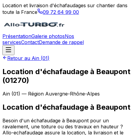
Location et livraison d'échafaudages sur chantier dans
toute la France
09 72 64 99 00
Présentation
Galerie photos
Nos
services
Contact
Demande de rappel
Retour au
Ain
(
01
)
Location d'échafaudage à Beaupont
(01270)
Ain
(
01
) — Région
Auvergne-Rhône-Alpes
Location d'échafaudage
à
Beaupont
Besoin d'un échafaudage à Beaupont pour un
ravalement, une toiture ou des travaux en hauteur ?
Allo-echafaudage assure la location, la livraison et le