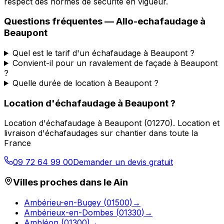
respect des normes de sécurité en vigueur.
Questions fréquentes —
Allo-echafaudage
à
Beaupont
Quel est le tarif d'un échafaudage à Beaupont ?
Convient-il pour un ravalement de façade à Beaupont
?
Quelle durée de location à Beaupont ?
Location d'échafaudage
à
Beaupont
?
Location d'échafaudage
à
Beaupont
(
01270
).
Location et
livraison d'échafaudages sur chantier dans toute la
France
09 72 64 99 00
Demander un devis gratuit
Villes proches dans le
Ain
Ambérieu-en-Bugey
(
01500
)
→
Ambérieux-en-Dombes
(
01330
)
→
Ambléon
(
01300
)
→