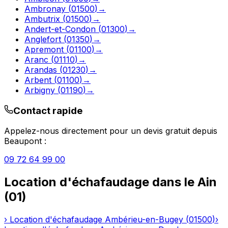
Ambronay
(
01500
)
→
Ambutrix
(
01500
)
→
Andert-et-Condon
(
01300
)
→
Anglefort
(
01350
)
→
Apremont
(
01100
)
→
Aranc
(
01110
)
→
Arandas
(
01230
)
→
Arbent
(
01100
)
→
Arbigny
(
01190
)
→
Contact rapide
Appelez-nous directement pour un devis gratuit depuis
Beaupont
:
09 72 64 99 00
Location d'échafaudage
dans le
Ain
(
01
)
›
Location d'échafaudage
Ambérieu-en-Bugey
(
01500
)
›