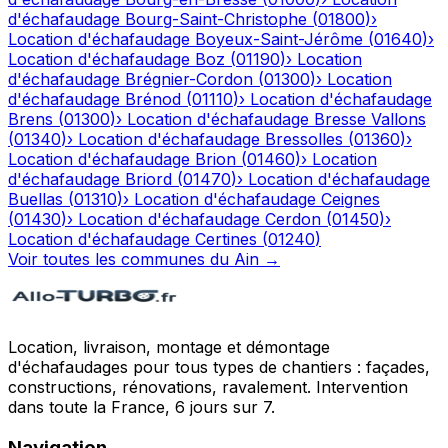
d'échafaudage
Bourg-Saint-Christophe
(
01800
)
›
Location d'échafaudage
Boyeux-Saint-Jérôme
(
01640
)
›
Location d'échafaudage
Boz
(
01190
)
›
Location
d'échafaudage
Brégnier-Cordon
(
01300
)
›
Location
d'échafaudage
Brénod
(
01110
)
›
Location d'échafaudage
Brens
(
01300
)
›
Location d'échafaudage
Bresse Vallons
(
01340
)
›
Location d'échafaudage
Bressolles
(
01360
)
›
Location d'échafaudage
Brion
(
01460
)
›
Location
d'échafaudage
Briord
(
01470
)
›
Location d'échafaudage
Buellas
(
01310
)
›
Location d'échafaudage
Ceignes
(
01430
)
›
Location d'échafaudage
Cerdon
(
01450
)
›
Location d'échafaudage
Certines
(
01240
)
Voir toutes les communes du
Ain
→
Location, livraison, montage et démontage
d'échafaudages pour tous types de chantiers : façades,
constructions, rénovations, ravalement. Intervention
dans toute la France, 6 jours sur 7.
Navigation