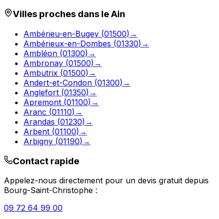
Villes proches dans le
Ain
Ambérieu-en-Bugey
(
01500
)
→
Ambérieux-en-Dombes
(
01330
)
→
Ambléon
(
01300
)
→
Ambronay
(
01500
)
→
Ambutrix
(
01500
)
→
Andert-et-Condon
(
01300
)
→
Anglefort
(
01350
)
→
Apremont
(
01100
)
→
Aranc
(
01110
)
→
Arandas
(
01230
)
→
Arbent
(
01100
)
→
Arbigny
(
01190
)
→
Contact rapide
Appelez-nous directement pour un devis gratuit depuis
Bourg-Saint-Christophe
:
09 72 64 99 00