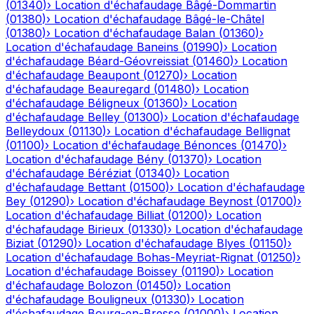
(
01340
)
›
Location d'échafaudage
Bâgé-Dommartin
(
01380
)
›
Location d'échafaudage
Bâgé-le-Châtel
(
01380
)
›
Location d'échafaudage
Balan
(
01360
)
›
Location d'échafaudage
Baneins
(
01990
)
›
Location
d'échafaudage
Béard-Géovreissiat
(
01460
)
›
Location
d'échafaudage
Beaupont
(
01270
)
›
Location
d'échafaudage
Beauregard
(
01480
)
›
Location
d'échafaudage
Béligneux
(
01360
)
›
Location
d'échafaudage
Belley
(
01300
)
›
Location d'échafaudage
Belleydoux
(
01130
)
›
Location d'échafaudage
Bellignat
(
01100
)
›
Location d'échafaudage
Bénonces
(
01470
)
›
Location d'échafaudage
Bény
(
01370
)
›
Location
d'échafaudage
Béréziat
(
01340
)
›
Location
d'échafaudage
Bettant
(
01500
)
›
Location d'échafaudage
Bey
(
01290
)
›
Location d'échafaudage
Beynost
(
01700
)
›
Location d'échafaudage
Billiat
(
01200
)
›
Location
d'échafaudage
Birieux
(
01330
)
›
Location d'échafaudage
Biziat
(
01290
)
›
Location d'échafaudage
Blyes
(
01150
)
›
Location d'échafaudage
Bohas-Meyriat-Rignat
(
01250
)
›
Location d'échafaudage
Boissey
(
01190
)
›
Location
d'échafaudage
Bolozon
(
01450
)
›
Location
d'échafaudage
Bouligneux
(
01330
)
›
Location
d'échafaudage
Bourg-en-Bresse
(
01000
)
›
Location