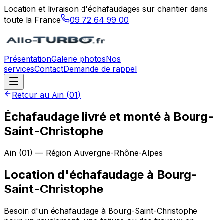
Location et livraison d'échafaudages sur chantier dans
toute la France
09 72 64 99 00
Présentation
Galerie photos
Nos
services
Contact
Demande de rappel
Retour au
Ain
(
01
)
Échafaudage livré et monté à Bourg-
Saint-Christophe
Ain
(
01
) — Région
Auvergne-Rhône-Alpes
Location d'échafaudage
à
Bourg-
Saint-Christophe
Besoin d'un échafaudage à Bourg-Saint-Christophe