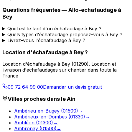
Questions fréquentes —
Allo-echafaudage
à
Bey
Quel est le tarif d'un échafaudage à Bey ?
Quels types d'échafaudage proposez-vous à Bey ?
Livrez-vous l'échafaudage à Bey ?
Location d'échafaudage
à
Bey
?
Location d'échafaudage
à
Bey
(
01290
).
Location et
livraison d'échafaudages sur chantier dans toute la
France
09 72 64 99 00
Demander un devis gratuit
Villes proches dans le
Ain
Ambérieu-en-Bugey
(
01500
)
→
Ambérieux-en-Dombes
(
01330
)
→
Ambléon
(
01300
)
→
Ambronay
(
01500
)
→