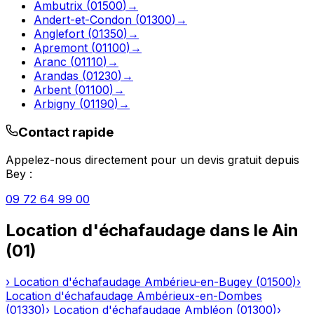
Ambutrix
(
01500
)
→
Andert-et-Condon
(
01300
)
→
Anglefort
(
01350
)
→
Apremont
(
01100
)
→
Aranc
(
01110
)
→
Arandas
(
01230
)
→
Arbent
(
01100
)
→
Arbigny
(
01190
)
→
Contact rapide
Appelez-nous directement pour un devis gratuit depuis
Bey
:
09 72 64 99 00
Location d'échafaudage
dans le
Ain
(
01
)
›
Location d'échafaudage
Ambérieu-en-Bugey
(
01500
)
›
Location d'échafaudage
Ambérieux-en-Dombes
(
01330
)
›
Location d'échafaudage
Ambléon
(
01300
)
›