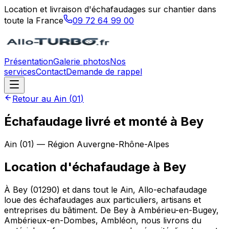
Location et livraison d'échafaudages sur chantier dans
toute la France
09 72 64 99 00
Présentation
Galerie photos
Nos
services
Contact
Demande de rappel
Retour au
Ain
(
01
)
Échafaudage livré et monté à Bey
Ain
(
01
) — Région
Auvergne-Rhône-Alpes
Location d'échafaudage
à
Bey
À Bey (01290) et dans tout le Ain, Allo-echafaudage
loue des échafaudages aux particuliers, artisans et
entreprises du bâtiment. De Bey à Ambérieu-en-Bugey,
Ambérieux-en-Dombes, Ambléon, nous livrons du