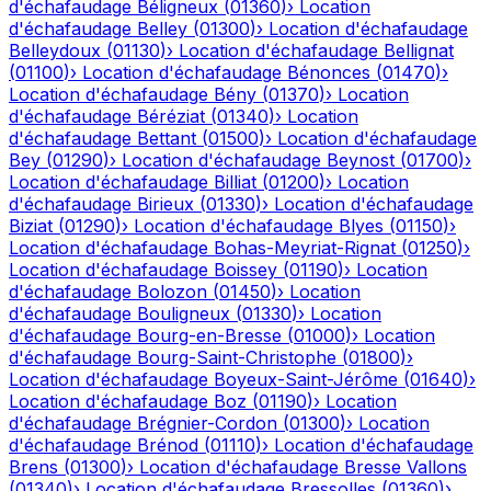
d'échafaudage
Béligneux
(
01360
)
›
Location
d'échafaudage
Belley
(
01300
)
›
Location d'échafaudage
Belleydoux
(
01130
)
›
Location d'échafaudage
Bellignat
(
01100
)
›
Location d'échafaudage
Bénonces
(
01470
)
›
Location d'échafaudage
Bény
(
01370
)
›
Location
d'échafaudage
Béréziat
(
01340
)
›
Location
d'échafaudage
Bettant
(
01500
)
›
Location d'échafaudage
Bey
(
01290
)
›
Location d'échafaudage
Beynost
(
01700
)
›
Location d'échafaudage
Billiat
(
01200
)
›
Location
d'échafaudage
Birieux
(
01330
)
›
Location d'échafaudage
Biziat
(
01290
)
›
Location d'échafaudage
Blyes
(
01150
)
›
Location d'échafaudage
Bohas-Meyriat-Rignat
(
01250
)
›
Location d'échafaudage
Boissey
(
01190
)
›
Location
d'échafaudage
Bolozon
(
01450
)
›
Location
d'échafaudage
Bouligneux
(
01330
)
›
Location
d'échafaudage
Bourg-en-Bresse
(
01000
)
›
Location
d'échafaudage
Bourg-Saint-Christophe
(
01800
)
›
Location d'échafaudage
Boyeux-Saint-Jérôme
(
01640
)
›
Location d'échafaudage
Boz
(
01190
)
›
Location
d'échafaudage
Brégnier-Cordon
(
01300
)
›
Location
d'échafaudage
Brénod
(
01110
)
›
Location d'échafaudage
Brens
(
01300
)
›
Location d'échafaudage
Bresse Vallons
(
01340
)
›
Location d'échafaudage
Bressolles
(
01360
)
›