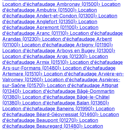
Location d'échafaudage
Ambronay
(
01500
)
›
Location
d'échafaudage
Ambutrix
(
01500
)
›
Location
d'échafaudage
Andert-et-Condon
(
01300
)
›
Location
d'échafaudage
Anglefort
(
01350
)
›
Location
d'échafaudage
Apremont
(
01100
)
›
Location
d'échafaudage
Aranc
(
01110
)
›
Location d'échafaudage
Arandas
(
01230
)
›
Location d'échafaudage
Arbent
(
01100
)
›
Location d'échafaudage
Arbigny
(
01190
)
›
Location d'échafaudage
Arboys en Bugey
(
01300
)
›
Location d'échafaudage
Argis
(
01230
)
›
Location
d'échafaudage
Armix
(
01510
)
›
Location d'échafaudage
Ars-sur-Formans
(
01480
)
›
Location d'échafaudage
Artemare
(
01510
)
›
Location d'échafaudage
Arvière-en-
Valromey
(
01260
)
›
Location d'échafaudage
Asnières-
sur-Saône
(
01570
)
›
Location d'échafaudage
Attignat
(
01340
)
›
Location d'échafaudage
Bâgé-Dommartin
(
01380
)
›
Location d'échafaudage
Bâgé-le-Châtel
(
01380
)
›
Location d'échafaudage
Balan
(
01360
)
›
Location d'échafaudage
Baneins
(
01990
)
›
Location
d'échafaudage
Béard-Géovreissiat
(
01460
)
›
Location
d'échafaudage
Beaupont
(
01270
)
›
Location
d'échafaudage
Beauregard
(
01480
)
›
Location