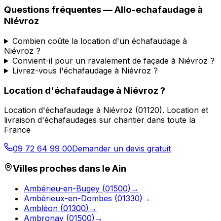
Questions fréquentes —
Allo-echafaudage
à
Niévroz
Combien coûte la location d'un échafaudage à
Niévroz ?
Convient-il pour un ravalement de façade à Niévroz ?
Livrez-vous l'échafaudage à Niévroz ?
Location d'échafaudage
à
Niévroz
?
Location d'échafaudage
à
Niévroz
(
01120
).
Location et
livraison d'échafaudages sur chantier dans toute la
France
09 72 64 99 00
Demander un devis gratuit
Villes proches dans le
Ain
Ambérieu-en-Bugey
(
01500
)
→
Ambérieux-en-Dombes
(
01330
)
→
Ambléon
(
01300
)
→
Ambronay
(
01500
)
→