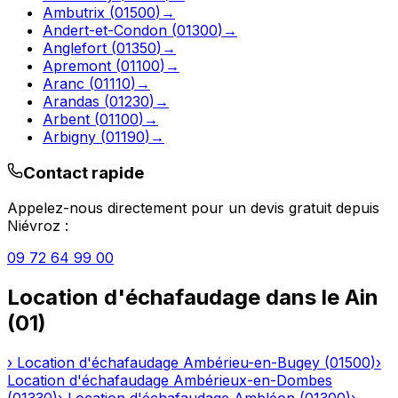
Ambutrix
(
01500
)
→
Andert-et-Condon
(
01300
)
→
Anglefort
(
01350
)
→
Apremont
(
01100
)
→
Aranc
(
01110
)
→
Arandas
(
01230
)
→
Arbent
(
01100
)
→
Arbigny
(
01190
)
→
Contact rapide
Appelez-nous directement pour un devis gratuit depuis
Niévroz
:
09 72 64 99 00
Location d'échafaudage
dans le
Ain
(
01
)
›
Location d'échafaudage
Ambérieu-en-Bugey
(
01500
)
›
Location d'échafaudage
Ambérieux-en-Dombes