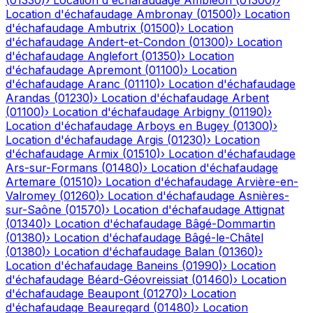
(
01330
)
›
Location d'échafaudage
Ambléon
(
01300
)
›
Location d'échafaudage
Ambronay
(
01500
)
›
Location
d'échafaudage
Ambutrix
(
01500
)
›
Location
d'échafaudage
Andert-et-Condon
(
01300
)
›
Location
d'échafaudage
Anglefort
(
01350
)
›
Location
d'échafaudage
Apremont
(
01100
)
›
Location
d'échafaudage
Aranc
(
01110
)
›
Location d'échafaudage
Arandas
(
01230
)
›
Location d'échafaudage
Arbent
(
01100
)
›
Location d'échafaudage
Arbigny
(
01190
)
›
Location d'échafaudage
Arboys en Bugey
(
01300
)
›
Location d'échafaudage
Argis
(
01230
)
›
Location
d'échafaudage
Armix
(
01510
)
›
Location d'échafaudage
Ars-sur-Formans
(
01480
)
›
Location d'échafaudage
Artemare
(
01510
)
›
Location d'échafaudage
Arvière-en-
Valromey
(
01260
)
›
Location d'échafaudage
Asnières-
sur-Saône
(
01570
)
›
Location d'échafaudage
Attignat
(
01340
)
›
Location d'échafaudage
Bâgé-Dommartin
(
01380
)
›
Location d'échafaudage
Bâgé-le-Châtel
(
01380
)
›
Location d'échafaudage
Balan
(
01360
)
›
Location d'échafaudage
Baneins
(
01990
)
›
Location
d'échafaudage
Béard-Géovreissiat
(
01460
)
›
Location
d'échafaudage
Beaupont
(
01270
)
›
Location
d'échafaudage
Beauregard
(
01480
)
›
Location