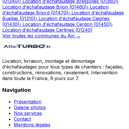
(
01340
)
›
Location d'échafaudage
Bressolles
(
01360
)
›
Location d'échafaudage
Brion
(
01460
)
›
Location
d'échafaudage
Briord
(
01470
)
›
Location d'échafaudage
Buellas
(
01310
)
›
Location d'échafaudage
Ceignes
(
01430
)
›
Location d'échafaudage
Cerdon
(
01450
)
›
Location d'échafaudage
Certines
(
01240
)
Voir toutes les communes du
Ain
→
Location, livraison, montage et démontage
d'échafaudages pour tous types de chantiers : façades,
constructions, rénovations, ravalement. Intervention
dans toute la France, 6 jours sur 7.
Navigation
Présentation
Galerie photos
Nos services
Contact
Mentions légales