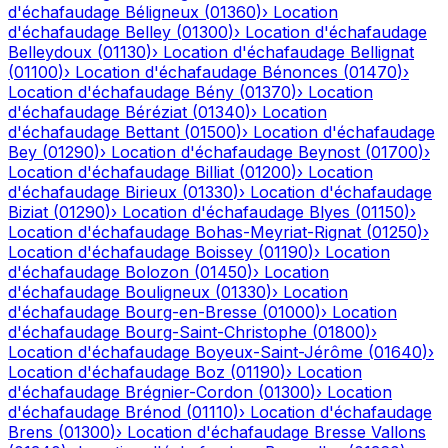
d'échafaudage
Béligneux
(
01360
)
›
Location
d'échafaudage
Belley
(
01300
)
›
Location d'échafaudage
Belleydoux
(
01130
)
›
Location d'échafaudage
Bellignat
(
01100
)
›
Location d'échafaudage
Bénonces
(
01470
)
›
Location d'échafaudage
Bény
(
01370
)
›
Location
d'échafaudage
Béréziat
(
01340
)
›
Location
d'échafaudage
Bettant
(
01500
)
›
Location d'échafaudage
Bey
(
01290
)
›
Location d'échafaudage
Beynost
(
01700
)
›
Location d'échafaudage
Billiat
(
01200
)
›
Location
d'échafaudage
Birieux
(
01330
)
›
Location d'échafaudage
Biziat
(
01290
)
›
Location d'échafaudage
Blyes
(
01150
)
›
Location d'échafaudage
Bohas-Meyriat-Rignat
(
01250
)
›
Location d'échafaudage
Boissey
(
01190
)
›
Location
d'échafaudage
Bolozon
(
01450
)
›
Location
d'échafaudage
Bouligneux
(
01330
)
›
Location
d'échafaudage
Bourg-en-Bresse
(
01000
)
›
Location
d'échafaudage
Bourg-Saint-Christophe
(
01800
)
›
Location d'échafaudage
Boyeux-Saint-Jérôme
(
01640
)
›
Location d'échafaudage
Boz
(
01190
)
›
Location
d'échafaudage
Brégnier-Cordon
(
01300
)
›
Location
d'échafaudage
Brénod
(
01110
)
›
Location d'échafaudage
Brens
(
01300
)
›
Location d'échafaudage
Bresse Vallons