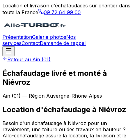
Location et livraison d'échafaudages sur chantier dans
toute la France
09 72 64 99 00
Présentation
Galerie photos
Nos
services
Contact
Demande de rappel
Retour au
Ain
(
01
)
Échafaudage livré et monté à
Niévroz
Ain
(
01
) — Région
Auvergne-Rhône-Alpes
Location d'échafaudage
à
Niévroz
Besoin d'un échafaudage à Niévroz pour un
ravalement, une toiture ou des travaux en hauteur ?
Allo-echafaudage assure la location, la livraison et le