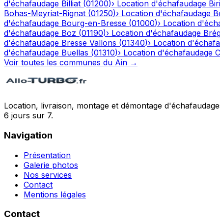
d'échafaudage
Billiat
(
01200
)
›
Location d'échafaudage
Bir
Bohas-Meyriat-Rignat
(
01250
)
›
Location d'échafaudage
B
d'échafaudage
Bourg-en-Bresse
(
01000
)
›
Location d'éch
d'échafaudage
Boz
(
01190
)
›
Location d'échafaudage
Bré
d'échafaudage
Bresse Vallons
(
01340
)
›
Location d'échaf
d'échafaudage
Buellas
(
01310
)
›
Location d'échafaudage
C
Voir toutes les communes du
Ain
→
Location, livraison, montage et démontage d'échafaudages
6 jours sur 7.
Navigation
Présentation
Galerie photos
Nos services
Contact
Mentions légales
Contact