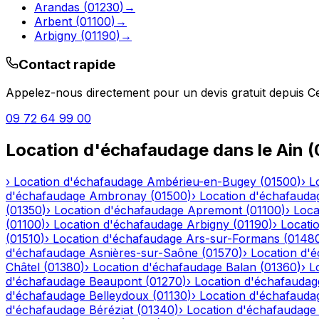
Arandas
(
01230
)
→
Arbent
(
01100
)
→
Arbigny
(
01190
)
→
Contact rapide
Appelez-nous directement pour un devis gratuit depuis
Ce
09 72 64 99 00
Location d'échafaudage
dans le
Ain
(
›
Location d'échafaudage
Ambérieu-en-Bugey
(
01500
)
›
L
d'échafaudage
Ambronay
(
01500
)
›
Location d'échafauda
(
01350
)
›
Location d'échafaudage
Apremont
(
01100
)
›
Loca
(
01100
)
›
Location d'échafaudage
Arbigny
(
01190
)
›
Locati
(
01510
)
›
Location d'échafaudage
Ars-sur-Formans
(
0148
d'échafaudage
Asnières-sur-Saône
(
01570
)
›
Location d'
Châtel
(
01380
)
›
Location d'échafaudage
Balan
(
01360
)
›
L
d'échafaudage
Beaupont
(
01270
)
›
Location d'échafaudag
d'échafaudage
Belleydoux
(
01130
)
›
Location d'échafauda
d'échafaudage
Béréziat
(
01340
)
›
Location d'échafaudage