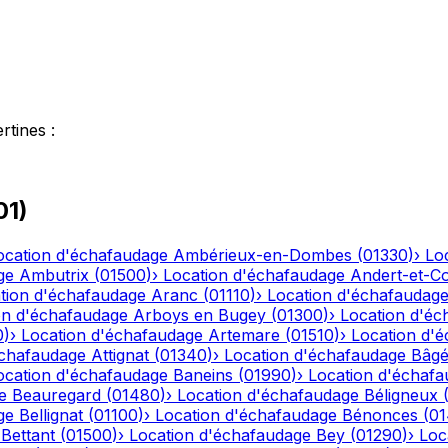
rtines
:
01
)
ocation d'échafaudage
Ambérieux-en-Dombes
(
01330
)
›
Lo
ge
Ambutrix
(
01500
)
›
Location d'échafaudage
Andert-et-C
tion d'échafaudage
Aranc
(
01110
)
›
Location d'échafaudag
on d'échafaudage
Arboys en Bugey
(
01300
)
›
Location d'éc
0
)
›
Location d'échafaudage
Artemare
(
01510
)
›
Location d'
échafaudage
Attignat
(
01340
)
›
Location d'échafaudage
Bâgé
ocation d'échafaudage
Baneins
(
01990
)
›
Location d'échaf
e
Beauregard
(
01480
)
›
Location d'échafaudage
Béligneux
ge
Bellignat
(
01100
)
›
Location d'échafaudage
Bénonces
(
0
Bettant
(
01500
)
›
Location d'échafaudage
Bey
(
01290
)
›
Loc