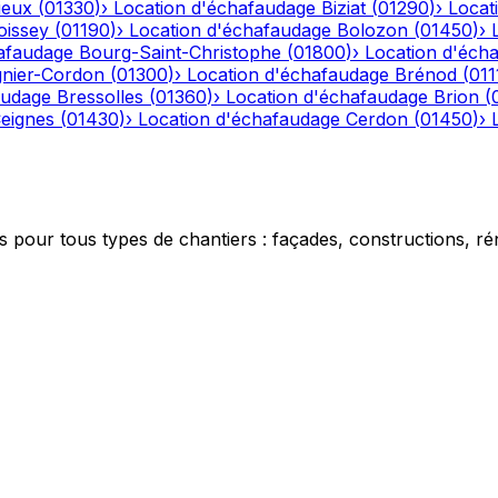
ieux
(
01330
)
›
Location d'échafaudage
Biziat
(
01290
)
›
Locat
oissey
(
01190
)
›
Location d'échafaudage
Bolozon
(
01450
)
›
afaudage
Bourg-Saint-Christophe
(
01800
)
›
Location d'éch
gnier-Cordon
(
01300
)
›
Location d'échafaudage
Brénod
(
011
audage
Bressolles
(
01360
)
›
Location d'échafaudage
Brion
(
eignes
(
01430
)
›
Location d'échafaudage
Cerdon
(
01450
)
›
 pour tous types de chantiers : façades, constructions, ré