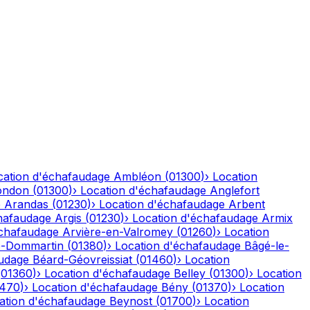
cation d'échafaudage
Ambléon
(
01300
)
›
Location
ondon
(
01300
)
›
Location d'échafaudage
Anglefort
e
Arandas
(
01230
)
›
Location d'échafaudage
Arbent
hafaudage
Argis
(
01230
)
›
Location d'échafaudage
Armix
échafaudage
Arvière-en-Valromey
(
01260
)
›
Location
-Dommartin
(
01380
)
›
Location d'échafaudage
Bâgé-le-
audage
Béard-Géovreissiat
(
01460
)
›
Location
(
01360
)
›
Location d'échafaudage
Belley
(
01300
)
›
Location
1470
)
›
Location d'échafaudage
Bény
(
01370
)
›
Location
ation d'échafaudage
Beynost
(
01700
)
›
Location