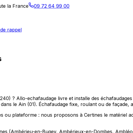
ute la France
09 72 64 99 00
de rappel
s
40) ? Allo-echafaudage livre et installe des échafaudages
 le Ain (01). Échafaudage fixe, roulant ou de façade, ad
 ou plateforme : nous proposons à Certines le matériel ada
sines (Ambérieu-en-Bugey, Ambérieux-en-Dombes, Ambléon),