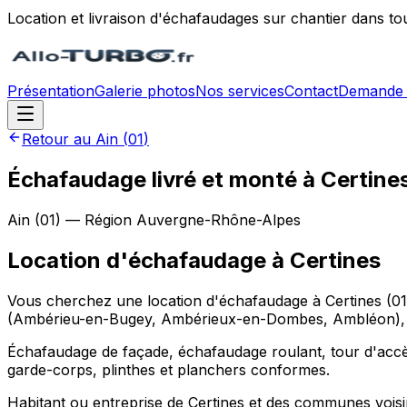
Location et livraison d'échafaudages sur chantier dans to
Présentation
Galerie photos
Nos services
Contact
Demande 
Retour au
Ain
(
01
)
Échafaudage livré et monté à Certine
Ain
(
01
) — Région
Auvergne-Rhône-Alpes
Location d'échafaudage
à
Certines
Vous cherchez une location d'échafaudage à Certines (012
(Ambérieu-en-Bugey, Ambérieux-en-Dombes, Ambléon), dans
Échafaudage de façade, échafaudage roulant, tour d'accès
garde-corps, plinthes et planchers conformes.
Habitant ou entreprise de Certines et des communes voi