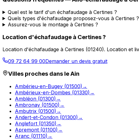
Quel est le tarif d'un échafaudage à Certines ?
Quels types d'échafaudage proposez-vous à Certines ?
Assurez-vous le montage à Certines ?
Location d'échafaudage
à
Certines
?
Location d'échafaudage
à
Certines
(
01240
).
Location et l
09 72 64 99 00
Demander un devis gratuit
Villes proches dans le
Ain
Ambérieu-en-Bugey
(
01500
)
→
Ambérieux-en-Dombes
(
01330
)
→
Ambléon
(
01300
)
→
Ambronay
(
01500
)
→
Ambutrix
(
01500
)
→
Andert-et-Condon
(
01300
)
→
Anglefort
(
01350
)
→
Apremont
(
01100
)
→
Aranc
(
01110
)
→