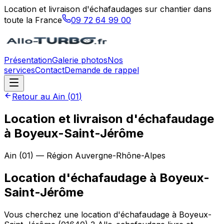
Location et livraison d'échafaudages sur chantier dans
toute la France
09 72 64 99 00
Présentation
Galerie photos
Nos
services
Contact
Demande de rappel
Retour au
Ain
(
01
)
Location et livraison d'échafaudage
à Boyeux-Saint-Jérôme
Ain
(
01
) — Région
Auvergne-Rhône-Alpes
Location d'échafaudage
à
Boyeux-
Saint-Jérôme
Vous cherchez une location d'échafaudage à Boyeux-