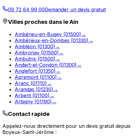
09 72 64 99 00
Demander un devis gratuit
Villes proches dans le
Ain
Ambérieu-en-Bugey
(
01500
)
→
Ambérieux-en-Dombes
(
01330
)
→
Ambléon
(
01300
)
→
Ambronay
(
01500
)
→
Ambutrix
(
01500
)
→
Andert-et-Condon
(
01300
)
→
Anglefort
(
01350
)
→
Apremont
(
01100
)
→
Aranc
(
01110
)
→
Arandas
(
01230
)
→
Arbent
(
01100
)
→
Arbigny
(
01190
)
→
Contact rapide
Appelez-nous directement pour un devis gratuit depuis
Boyeux-Saint-Jérôme
: