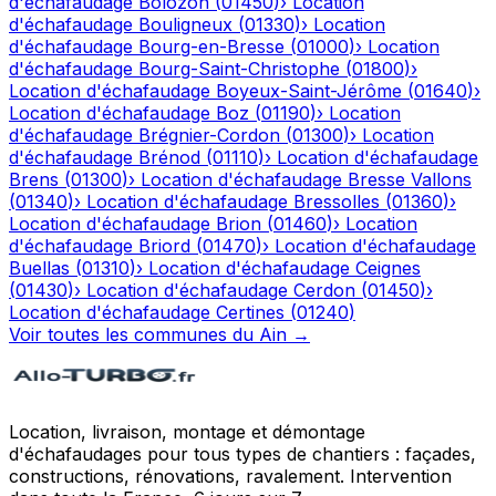
d'échafaudage
Bolozon
(
01450
)
›
Location
d'échafaudage
Bouligneux
(
01330
)
›
Location
d'échafaudage
Bourg-en-Bresse
(
01000
)
›
Location
d'échafaudage
Bourg-Saint-Christophe
(
01800
)
›
Location d'échafaudage
Boyeux-Saint-Jérôme
(
01640
)
›
Location d'échafaudage
Boz
(
01190
)
›
Location
d'échafaudage
Brégnier-Cordon
(
01300
)
›
Location
d'échafaudage
Brénod
(
01110
)
›
Location d'échafaudage
Brens
(
01300
)
›
Location d'échafaudage
Bresse Vallons
(
01340
)
›
Location d'échafaudage
Bressolles
(
01360
)
›
Location d'échafaudage
Brion
(
01460
)
›
Location
d'échafaudage
Briord
(
01470
)
›
Location d'échafaudage
Buellas
(
01310
)
›
Location d'échafaudage
Ceignes
(
01430
)
›
Location d'échafaudage
Cerdon
(
01450
)
›
Location d'échafaudage
Certines
(
01240
)
Voir toutes les communes du
Ain
→
Location, livraison, montage et démontage
d'échafaudages pour tous types de chantiers : façades,
constructions, rénovations, ravalement. Intervention