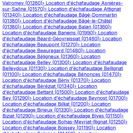
Valromey
(
01260
)
›
Location d'échafaudage
Asnières-
sur-Saône
(
01570
)
›
Location d'échafaudage
Attignat
(
01340
)
›
Location d'échafaudage
Bâgé-Dommartin
(
01380
)
›
Location d'échafaudage
Bâgé-le-Châtel
(
01380
)
›
Location d'échafaudage
Balan
(
01360
)
›
Location d'échafaudage
Baneins
(
01990
)
›
Location
d'échafaudage
Béard-Géovreissiat
(
01460
)
›
Location
d'échafaudage
Beaupont
(
01270
)
›
Location
d'échafaudage
Beauregard
(
01480
)
›
Location
d'échafaudage
Béligneux
(
01360
)
›
Location
d'échafaudage
Belley
(
01300
)
›
Location d'échafaudage
Belleydoux
(
01130
)
›
Location d'échafaudage
Bellignat
(
01100
)
›
Location d'échafaudage
Bénonces
(
01470
)
›
Location d'échafaudage
Bény
(
01370
)
›
Location
d'échafaudage
Béréziat
(
01340
)
›
Location
d'échafaudage
Bettant
(
01500
)
›
Location d'échafaudage
Bey
(
01290
)
›
Location d'échafaudage
Beynost
(
01700
)
›
Location d'échafaudage
Billiat
(
01200
)
›
Location
d'échafaudage
Birieux
(
01330
)
›
Location d'échafaudage
Biziat
(
01290
)
›
Location d'échafaudage
Blyes
(
01150
)
›
Location d'échafaudage
Bohas-Meyriat-Rignat
(
01250
)
›
Location d'échafaudage
Boissey
(
01190
)
›
Location