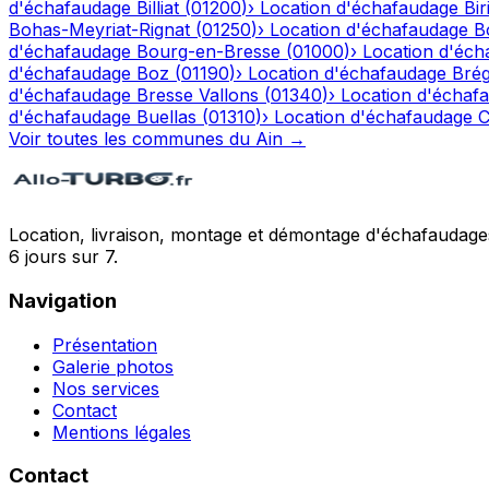
d'échafaudage
Billiat
(
01200
)
›
Location d'échafaudage
Bir
Bohas-Meyriat-Rignat
(
01250
)
›
Location d'échafaudage
B
d'échafaudage
Bourg-en-Bresse
(
01000
)
›
Location d'éch
d'échafaudage
Boz
(
01190
)
›
Location d'échafaudage
Bré
d'échafaudage
Bresse Vallons
(
01340
)
›
Location d'échaf
d'échafaudage
Buellas
(
01310
)
›
Location d'échafaudage
C
Voir toutes les communes du
Ain
→
Location, livraison, montage et démontage d'échafaudages
6 jours sur 7.
Navigation
Présentation
Galerie photos
Nos services
Contact
Mentions légales
Contact