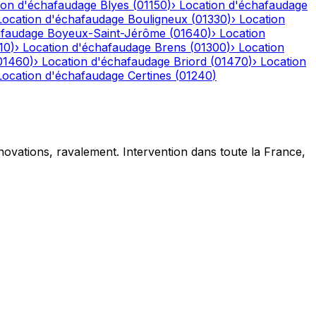
ion d'échafaudage
Blyes
(
01150
)
›
Location d'échafaudage
Location d'échafaudage
Bouligneux
(
01330
)
›
Location
afaudage
Boyeux-Saint-Jérôme
(
01640
)
›
Location
10
)
›
Location d'échafaudage
Brens
(
01300
)
›
Location
01460
)
›
Location d'échafaudage
Briord
(
01470
)
›
Location
Location d'échafaudage
Certines
(
01240
)
novations, ravalement. Intervention dans toute la France,