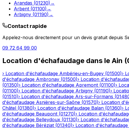
Arandas
(
01230
)
→
Arbent
(
01100
)
→
Arbigny
(
01190
)
→
Contact rapide
Appelez-nous directement pour un devis gratuit depuis
S
09 72 64 99 00
Location d'échafaudage
dans le
Ain
(
›
Location d'échafaudage
Ambérieu-en-Bugey
(
01500
)
›
L
d'échafaudage
Ambronay
(
01500
)
›
Location d'échafauda
(
01350
)
›
Location d'échafaudage
Apremont
(
01100
)
›
Loca
(
01100
)
›
Location d'échafaudage
Arbigny
(
01190
)
›
Locati
(
01510
)
›
Location d'échafaudage
Ars-sur-Formans
(
0148
d'échafaudage
Asnières-sur-Saône
(
01570
)
›
Location d'
Châtel
(
01380
)
›
Location d'échafaudage
Balan
(
01360
)
›
L
d'échafaudage
Beaupont
(
01270
)
›
Location d'échafaudag
d'échafaudage
Belleydoux
(
01130
)
›
Location d'échafauda
d'échafaudage
Béréziat
(
01340
)
›
Location d'échafaudage