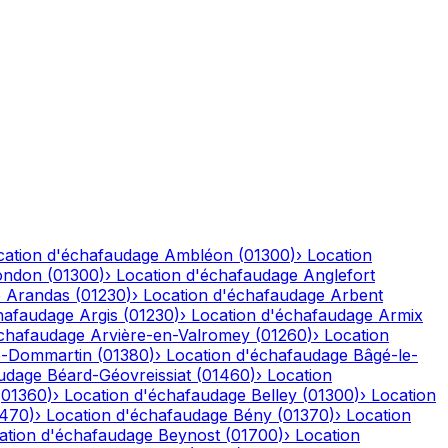
cation d'échafaudage
Ambléon
(
01300
)
›
Location
ondon
(
01300
)
›
Location d'échafaudage
Anglefort
e
Arandas
(
01230
)
›
Location d'échafaudage
Arbent
hafaudage
Argis
(
01230
)
›
Location d'échafaudage
Armix
échafaudage
Arvière-en-Valromey
(
01260
)
›
Location
-Dommartin
(
01380
)
›
Location d'échafaudage
Bâgé-le-
audage
Béard-Géovreissiat
(
01460
)
›
Location
(
01360
)
›
Location d'échafaudage
Belley
(
01300
)
›
Location
1470
)
›
Location d'échafaudage
Bény
(
01370
)
›
Location
ation d'échafaudage
Beynost
(
01700
)
›
Location