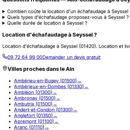
Combien coûte la location d'un échafaudage à Seyssel 
Quels types d'échafaudage proposez-vous à Seyssel ?
Quelle durée de location à Seyssel ?
Location d'échafaudage
à
Seyssel
?
Location d'échafaudage
à
Seyssel
(
01420
).
Location et li
09 72 64 99 00
Demander un devis gratuit
Villes proches dans le
Ain
Ambérieu-en-Bugey
(
01500
)
→
Ambérieux-en-Dombes
(
01330
)
→
Ambléon
(
01300
)
→
Ambronay
(
01500
)
→
Ambutrix
(
01500
)
→
Andert-et-Condon
(
01300
)
→
Anglefort
(
01350
)
→
Apremont
(
01100
)
→
Aranc
(
01110
)
→