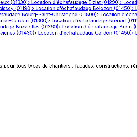
ieux
(
01330
)
›
Location d'échafaudage
Biziat
(
01290
)
›
Locat
oissey
(
01190
)
›
Location d'échafaudage
Bolozon
(
01450
)
›
afaudage
Bourg-Saint-Christophe
(
01800
)
›
Location d'éch
gnier-Cordon
(
01300
)
›
Location d'échafaudage
Brénod
(
011
audage
Bressolles
(
01360
)
›
Location d'échafaudage
Brion
(
eignes
(
01430
)
›
Location d'échafaudage
Cerdon
(
01450
)
›
 pour tous types de chantiers : façades, constructions, ré