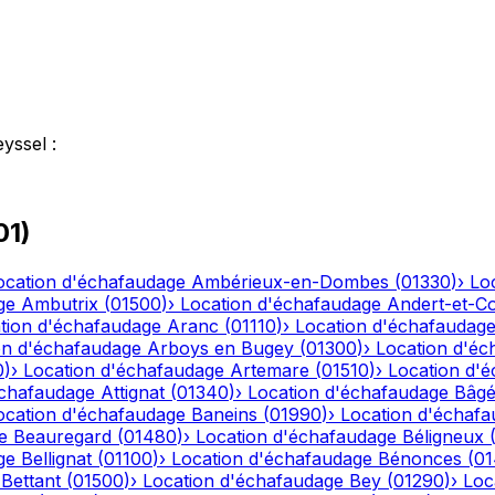
eyssel
:
01
)
ocation d'échafaudage
Ambérieux-en-Dombes
(
01330
)
›
Lo
ge
Ambutrix
(
01500
)
›
Location d'échafaudage
Andert-et-C
tion d'échafaudage
Aranc
(
01110
)
›
Location d'échafaudag
on d'échafaudage
Arboys en Bugey
(
01300
)
›
Location d'éc
0
)
›
Location d'échafaudage
Artemare
(
01510
)
›
Location d'
échafaudage
Attignat
(
01340
)
›
Location d'échafaudage
Bâgé
ocation d'échafaudage
Baneins
(
01990
)
›
Location d'échaf
e
Beauregard
(
01480
)
›
Location d'échafaudage
Béligneux
ge
Bellignat
(
01100
)
›
Location d'échafaudage
Bénonces
(
0
Bettant
(
01500
)
›
Location d'échafaudage
Bey
(
01290
)
›
Loc