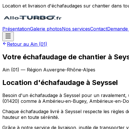
Location et livraison d'échafaudages sur chantier dans to
Présentation
Galerie photos
Nos services
Contact
Demande 
Retour au
Ain
(
01
)
Votre échafaudage de chantier à Seys
Ain
(
01
) — Région
Auvergne-Rhône-Alpes
Location d'échafaudage
à
Seyssel
Besoin d'un échafaudage à Seyssel pour un ravalement, un
(01420) comme à Ambérieu-en-Bugey, Ambérieux-en-Domb
Chaque échafaudage livré à Seyssel respecte les règles de 
hauteur en toute sérénité.
Grâce à notre service de livraison, inutile de transporte