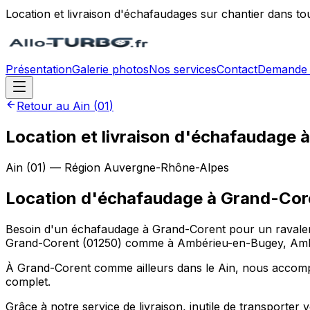
Location et livraison d'échafaudages sur chantier dans to
Présentation
Galerie photos
Nos services
Contact
Demande 
Retour au
Ain
(
01
)
Location et livraison d'échafaudage 
Ain
(
01
) — Région
Auvergne-Rhône-Alpes
Location d'échafaudage
à
Grand-Cor
Besoin d'un échafaudage à Grand-Corent pour un ravalemen
Grand-Corent (01250) comme à Ambérieu-en-Bugey, Ambé
À Grand-Corent comme ailleurs dans le Ain, nous accompag
complet.
Grâce à notre service de livraison, inutile de transporte