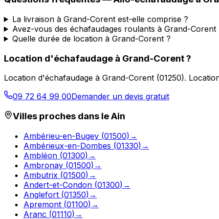
La livraison à Grand-Corent est-elle comprise ?
Avez-vous des échafaudages roulants à Grand-Corent 
Quelle durée de location à Grand-Corent ?
Location d'échafaudage
à
Grand-Corent
?
Location d'échafaudage
à
Grand-Corent
(
01250
).
Location
09 72 64 99 00
Demander un devis gratuit
Villes proches dans le
Ain
Ambérieu-en-Bugey
(
01500
)
→
Ambérieux-en-Dombes
(
01330
)
→
Ambléon
(
01300
)
→
Ambronay
(
01500
)
→
Ambutrix
(
01500
)
→
Andert-et-Condon
(
01300
)
→
Anglefort
(
01350
)
→
Apremont
(
01100
)
→
Aranc
(
01110
)
→