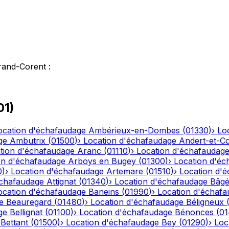
rand-Corent
:
01
)
ocation d'échafaudage
Ambérieux-en-Dombes
(
01330
)
›
Lo
ge
Ambutrix
(
01500
)
›
Location d'échafaudage
Andert-et-C
tion d'échafaudage
Aranc
(
01110
)
›
Location d'échafaudag
on d'échafaudage
Arboys en Bugey
(
01300
)
›
Location d'éc
0
)
›
Location d'échafaudage
Artemare
(
01510
)
›
Location d'
échafaudage
Attignat
(
01340
)
›
Location d'échafaudage
Bâgé
ocation d'échafaudage
Baneins
(
01990
)
›
Location d'échaf
e
Beauregard
(
01480
)
›
Location d'échafaudage
Béligneux
ge
Bellignat
(
01100
)
›
Location d'échafaudage
Bénonces
(
0
Bettant
(
01500
)
›
Location d'échafaudage
Bey
(
01290
)
›
Loc