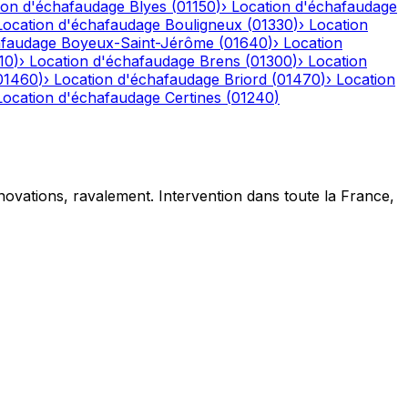
ion d'échafaudage
Blyes
(
01150
)
›
Location d'échafaudage
Location d'échafaudage
Bouligneux
(
01330
)
›
Location
afaudage
Boyeux-Saint-Jérôme
(
01640
)
›
Location
10
)
›
Location d'échafaudage
Brens
(
01300
)
›
Location
01460
)
›
Location d'échafaudage
Briord
(
01470
)
›
Location
Location d'échafaudage
Certines
(
01240
)
novations, ravalement. Intervention dans toute la France,