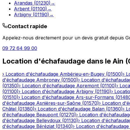
Arandas
(
01230
)
→
Arbent
(
01100
)
→
Arbigny
(
01190
)
→
Contact rapide
Appelez-nous directement pour un devis gratuit depuis
G
09 72 64 99 00
Location d'échafaudage
dans le
Ain
(
›
Location d'échafaudage
Ambérieu-en-Bugey
(
01500
)
›
L
d'échafaudage
Ambronay
(
01500
)
›
Location d'échafauda
(
01350
)
›
Location d'échafaudage
Apremont
(
01100
)
›
Loca
(
01100
)
›
Location d'échafaudage
Arbigny
(
01190
)
›
Locati
(
01510
)
›
Location d'échafaudage
Ars-sur-Formans
(
0148
d'échafaudage
Asnières-sur-Saône
(
01570
)
›
Location d'
Châtel
(
01380
)
›
Location d'échafaudage
Balan
(
01360
)
›
L
d'échafaudage
Beaupont
(
01270
)
›
Location d'échafaudag
d'échafaudage
Belleydoux
(
01130
)
›
Location d'échafauda
d'échafaudage
Béréziat
(
01340
)
›
Location d'échafaudage