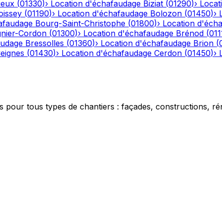
ieux
(
01330
)
›
Location d'échafaudage
Biziat
(
01290
)
›
Locat
oissey
(
01190
)
›
Location d'échafaudage
Bolozon
(
01450
)
›
afaudage
Bourg-Saint-Christophe
(
01800
)
›
Location d'éch
gnier-Cordon
(
01300
)
›
Location d'échafaudage
Brénod
(
011
audage
Bressolles
(
01360
)
›
Location d'échafaudage
Brion
(
eignes
(
01430
)
›
Location d'échafaudage
Cerdon
(
01450
)
›
 pour tous types de chantiers : façades, constructions, ré