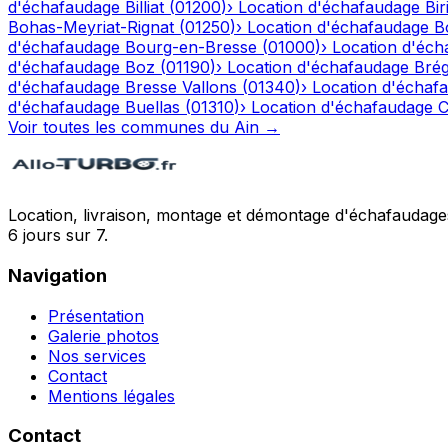
d'échafaudage
Billiat
(
01200
)
›
Location d'échafaudage
Bir
Bohas-Meyriat-Rignat
(
01250
)
›
Location d'échafaudage
B
d'échafaudage
Bourg-en-Bresse
(
01000
)
›
Location d'éch
d'échafaudage
Boz
(
01190
)
›
Location d'échafaudage
Bré
d'échafaudage
Bresse Vallons
(
01340
)
›
Location d'échaf
d'échafaudage
Buellas
(
01310
)
›
Location d'échafaudage
C
Voir toutes les communes du
Ain
→
Location, livraison, montage et démontage d'échafaudages
6 jours sur 7.
Navigation
Présentation
Galerie photos
Nos services
Contact
Mentions légales
Contact