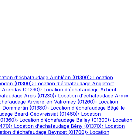
cation d'échafaudage
Ambléon
(
01300
)
›
Location
ondon
(
01300
)
›
Location d'échafaudage
Anglefort
e
Arandas
(
01230
)
›
Location d'échafaudage
Arbent
hafaudage
Argis
(
01230
)
›
Location d'échafaudage
Armix
échafaudage
Arvière-en-Valromey
(
01260
)
›
Location
-Dommartin
(
01380
)
›
Location d'échafaudage
Bâgé-le-
audage
Béard-Géovreissiat
(
01460
)
›
Location
(
01360
)
›
Location d'échafaudage
Belley
(
01300
)
›
Location
1470
)
›
Location d'échafaudage
Bény
(
01370
)
›
Location
ation d'échafaudage
Beynost
(
01700
)
›
Location