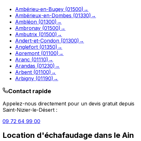
Ambérieu-en-Bugey
(
01500
)
→
Ambérieux-en-Dombes
(
01330
)
→
Ambléon
(
01300
)
→
Ambronay
(
01500
)
→
Ambutrix
(
01500
)
→
Andert-et-Condon
(
01300
)
→
Anglefort
(
01350
)
→
Apremont
(
01100
)
→
Aranc
(
01110
)
→
Arandas
(
01230
)
→
Arbent
(
01100
)
→
Arbigny
(
01190
)
→
Contact rapide
Appelez-nous directement pour un devis gratuit depuis
Saint-Nizier-le-Désert
:
09 72 64 99 00
Location d'échafaudage
dans le
Ain