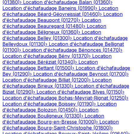
(
01380
)
›
Location d'échafaudage
Balan
(
01360
)
›
Location d'échafaudage
Baneins
(
01990
)
›
Location
d'échafaudage
Béard-Géovreissiat
(
01460
)
›
Location
d'échafaudage
Beaupont
(
01270
)
›
Location
d'échafaudage
Beauregard
(
01480
)
›
Location
d'échafaudage
Béligneux
(
01360
)
›
Location
d'échafaudage
Belley
(
01300
)
›
Location d'échafaudage
Belleydoux
(
01130
)
›
Location d'échafaudage
Bellignat
(
01100
)
›
Location d'échafaudage
Bénonces
(
01470
)
›
Location d'échafaudage
Bény
(
01370
)
›
Location
d'échafaudage
Béréziat
(
01340
)
›
Location
d'échafaudage
Bettant
(
01500
)
›
Location d'échafaudage
Bey
(
01290
)
›
Location d'échafaudage
Beynost
(
01700
)
›
Location d'échafaudage
Billiat
(
01200
)
›
Location
d'échafaudage
Birieux
(
01330
)
›
Location d'échafaudage
Biziat
(
01290
)
›
Location d'échafaudage
Blyes
(
01150
)
›
Location d'échafaudage
Bohas-Meyriat-Rignat
(
01250
)
›
Location d'échafaudage
Boissey
(
01190
)
›
Location
d'échafaudage
Bolozon
(
01450
)
›
Location
d'échafaudage
Bouligneux
(
01330
)
›
Location
d'échafaudage
Bourg-en-Bresse
(
01000
)
›
Location
d'échafaudage
Bourg-Saint-Christophe
(
01800
)
›
Location d'échafaudage
Boyeux-Saint-Jérôme
(
01640
)
›