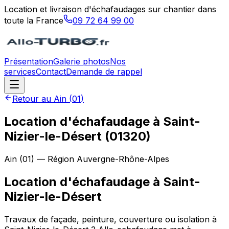
Location et livraison d'échafaudages sur chantier dans
toute la France
09 72 64 99 00
Présentation
Galerie photos
Nos
services
Contact
Demande de rappel
Retour au
Ain
(
01
)
Location d'échafaudage à Saint-
Nizier-le-Désert (01320)
Ain
(
01
) — Région
Auvergne-Rhône-Alpes
Location d'échafaudage
à
Saint-
Nizier-le-Désert
Travaux de façade, peinture, couverture ou isolation à