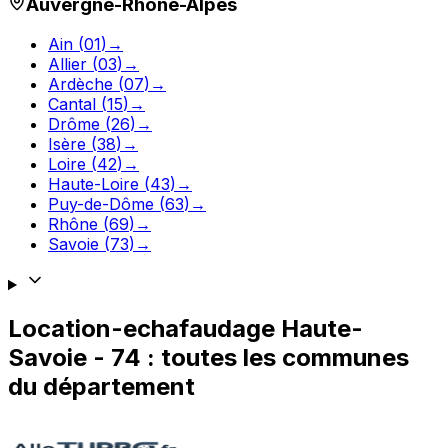
Auvergne-Rhône-Alpes
Ain
(
01
)
→
Allier
(
03
)
→
Ardèche
(
07
)
→
Cantal
(
15
)
→
Drôme
(
26
)
→
Isère
(
38
)
→
Loire
(
42
)
→
Haute-Loire
(
43
)
→
Puy-de-Dôme
(
63
)
→
Rhône
(
69
)
→
Savoie
(
73
)
→
Location-echafaudage
Haute-
Savoie
-
74
: toutes les communes
du département