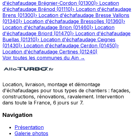
d'échafaudage
Brégnier-Cordon
(
01300
)
›
Location
d'échafaudage
Brénod
(
01110
)
›
Location d'échafaudage
Brens
(
01300
)
›
Location d'échafaudage
Bresse Vallons
(
01340
)
›
Location d'échafaudage
Bressolles
(
01360
)
›
Location d'échafaudage
Brion
(
01460
)
›
Location
d'échafaudage
Briord
(
01470
)
›
Location d'échafaudage
Buellas
(
01310
)
›
Location d'échafaudage
Ceignes
(
01430
)
›
Location d'échafaudage
Cerdon
(
01450
)
›
Location d'échafaudage
Certines
(
01240
)
Voir toutes les communes du
Ain
→
Location, livraison, montage et démontage
d'échafaudages pour tous types de chantiers : façades,
constructions, rénovations, ravalement. Intervention
dans toute la France, 6 jours sur 7.
Navigation
Présentation
Galerie photos