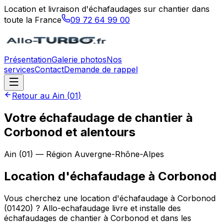
Location et livraison d'échafaudages sur chantier dans
toute la France
09 72 64 99 00
Présentation
Galerie photos
Nos
services
Contact
Demande de rappel
Retour au
Ain
(
01
)
Votre échafaudage de chantier à
Corbonod et alentours
Ain
(
01
) — Région
Auvergne-Rhône-Alpes
Location d'échafaudage
à
Corbonod
Vous cherchez une location d'échafaudage à Corbonod
(01420) ? Allo-echafaudage livre et installe des
échafaudages de chantier à Corbonod et dans les