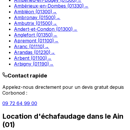
Ambérieux-en-Dombes
(
01330
)
→
Ambléon
(
01300
)
→
Ambronay
(
01500
)
→
Ambutrix
(
01500
)
→
Andert-et-Condon
(
01300
)
→
Anglefort
(
01350
)
→
Apremont
(
01100
)
→
Aranc
(
01110
)
→
Arandas
(
01230
)
→
Arbent
(
01100
)
→
Arbigny
(
01190
)
→
Contact rapide
Appelez-nous directement pour un devis gratuit depuis
Corbonod
:
09 72 64 99 00
Location d'échafaudage
dans le
Ain
(
01
)