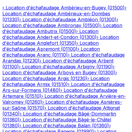
›
Location d'échafaudage
Ambérieu-en-Bugey
(
01500
)
›
Location d'échafaudage
Ambérieux-en-Dombes
(
01330
)
›
Location d'échafaudage
Ambléon
(
01300
)
›
Location d'échafaudage
Ambronay
(
01500
)
›
Location
d'échafaudage
Ambutrix
(
01500
)
›
Location
d'échafaudage
Andert-et-Condon
(
01300
)
›
Location
d'échafaudage
Anglefort
(
01350
)
›
Location
d'échafaudage
Apremont
(
01100
)
›
Location
d'échafaudage
Aranc
(
01110
)
›
Location d'échafaudage
Arandas
(
01230
)
›
Location d'échafaudage
Arbent
(
01100
)
›
Location d'échafaudage
Arbigny
(
01190
)
›
Location d'échafaudage
Arboys en Bugey
(
01300
)
›
Location d'échafaudage
Argis
(
01230
)
›
Location
d'échafaudage
Armix
(
01510
)
›
Location d'échafaudage
Ars-sur-Formans
(
01480
)
›
Location d'échafaudage
Artemare
(
01510
)
›
Location d'échafaudage
Arvière-en-
Valromey
(
01260
)
›
Location d'échafaudage
Asnières-
sur-Saône
(
01570
)
›
Location d'échafaudage
Attignat
(
01340
)
›
Location d'échafaudage
Bâgé-Dommartin
(
01380
)
›
Location d'échafaudage
Bâgé-le-Châtel
(
01380
)
›
Location d'échafaudage
Balan
(
01360
)
›
Location d'échafaudage
Baneins
(
01990
)
›
Location