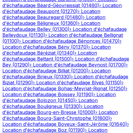
d'échafaudage
Béard-Géovreissiat
(
01460
)
›
Location
d'échafaudage
Beaupont
(
01270
)
›
Location
d'échafaudage
Beauregard
(
01480
)
›
Location
d'échafaudage
Béligneux
(
01360
)
›
Location
d'échafaudage
Belley
(
01300
)
›
Location d'échafaudage
Belleydoux
(
01130
)
›
Location d'échafaudage
Bellignat
(
01100
)
›
Location d'échafaudage
Bénonces
(
01470
)
›
Location d'échafaudage
Bény
(
01370
)
›
Location
d'échafaudage
Béréziat
(
01340
)
›
Location
d'échafaudage
Bettant
(
01500
)
›
Location d'échafaudage
Bey
(
01290
)
›
Location d'échafaudage
Beynost
(
01700
)
›
Location d'échafaudage
Billiat
(
01200
)
›
Location
d'échafaudage
Birieux
(
01330
)
›
Location d'échafaudage
Biziat
(
01290
)
›
Location d'échafaudage
Blyes
(
01150
)
›
Location d'échafaudage
Bohas-Meyriat-Rignat
(
01250
)
›
Location d'échafaudage
Boissey
(
01190
)
›
Location
d'échafaudage
Bolozon
(
01450
)
›
Location
d'échafaudage
Bouligneux
(
01330
)
›
Location
d'échafaudage
Bourg-en-Bresse
(
01000
)
›
Location
d'échafaudage
Bourg-Saint-Christophe
(
01800
)
›
Location d'échafaudage
Boyeux-Saint-Jérôme
(
01640
)
›
Location d'échafaudage
Boz
(
01190
)
›
Location