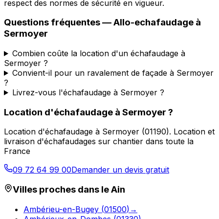
respect des normes de sécurité en vigueur.
Questions fréquentes —
Allo-echafaudage
à
Sermoyer
Combien coûte la location d'un échafaudage à
Sermoyer ?
Convient-il pour un ravalement de façade à Sermoyer
?
Livrez-vous l'échafaudage à Sermoyer ?
Location d'échafaudage
à
Sermoyer
?
Location d'échafaudage
à
Sermoyer
(
01190
).
Location et
livraison d'échafaudages sur chantier dans toute la
France
09 72 64 99 00
Demander un devis gratuit
Villes proches dans le
Ain
Ambérieu-en-Bugey
(
01500
)
→
Ambérieux-en-Dombes
(
01330
)
→