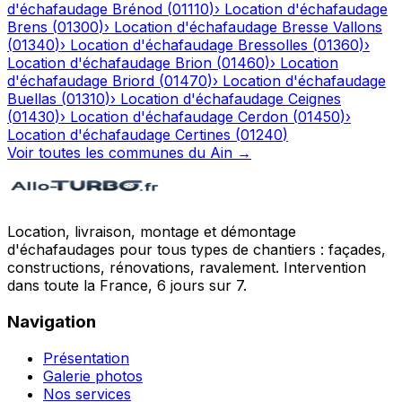
d'échafaudage
Brénod
(
01110
)
›
Location d'échafaudage
Brens
(
01300
)
›
Location d'échafaudage
Bresse Vallons
(
01340
)
›
Location d'échafaudage
Bressolles
(
01360
)
›
Location d'échafaudage
Brion
(
01460
)
›
Location
d'échafaudage
Briord
(
01470
)
›
Location d'échafaudage
Buellas
(
01310
)
›
Location d'échafaudage
Ceignes
(
01430
)
›
Location d'échafaudage
Cerdon
(
01450
)
›
Location d'échafaudage
Certines
(
01240
)
Voir toutes les communes du
Ain
→
Location, livraison, montage et démontage
d'échafaudages pour tous types de chantiers : façades,
constructions, rénovations, ravalement. Intervention
dans toute la France, 6 jours sur 7.
Navigation
Présentation
Galerie photos
Nos services