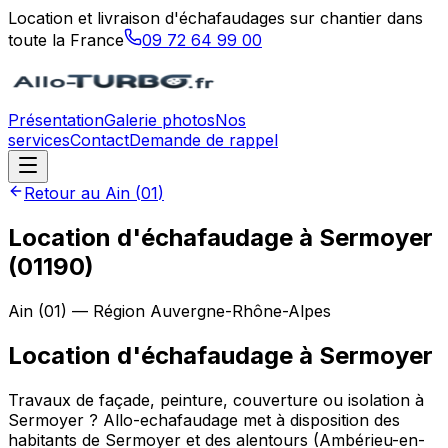
Location et livraison d'échafaudages sur chantier dans
toute la France
09 72 64 99 00
Présentation
Galerie photos
Nos
services
Contact
Demande de rappel
Retour au
Ain
(
01
)
Location d'échafaudage à Sermoyer
(01190)
Ain
(
01
) — Région
Auvergne-Rhône-Alpes
Location d'échafaudage
à
Sermoyer
Travaux de façade, peinture, couverture ou isolation à
Sermoyer ? Allo-echafaudage met à disposition des
habitants de Sermoyer et des alentours (Ambérieu-en-