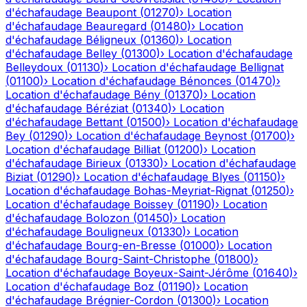
d'échafaudage
Beaupont
(
01270
)
›
Location
d'échafaudage
Beauregard
(
01480
)
›
Location
d'échafaudage
Béligneux
(
01360
)
›
Location
d'échafaudage
Belley
(
01300
)
›
Location d'échafaudage
Belleydoux
(
01130
)
›
Location d'échafaudage
Bellignat
(
01100
)
›
Location d'échafaudage
Bénonces
(
01470
)
›
Location d'échafaudage
Bény
(
01370
)
›
Location
d'échafaudage
Béréziat
(
01340
)
›
Location
d'échafaudage
Bettant
(
01500
)
›
Location d'échafaudage
Bey
(
01290
)
›
Location d'échafaudage
Beynost
(
01700
)
›
Location d'échafaudage
Billiat
(
01200
)
›
Location
d'échafaudage
Birieux
(
01330
)
›
Location d'échafaudage
Biziat
(
01290
)
›
Location d'échafaudage
Blyes
(
01150
)
›
Location d'échafaudage
Bohas-Meyriat-Rignat
(
01250
)
›
Location d'échafaudage
Boissey
(
01190
)
›
Location
d'échafaudage
Bolozon
(
01450
)
›
Location
d'échafaudage
Bouligneux
(
01330
)
›
Location
d'échafaudage
Bourg-en-Bresse
(
01000
)
›
Location
d'échafaudage
Bourg-Saint-Christophe
(
01800
)
›
Location d'échafaudage
Boyeux-Saint-Jérôme
(
01640
)
›
Location d'échafaudage
Boz
(
01190
)
›
Location
d'échafaudage
Brégnier-Cordon
(
01300
)
›
Location