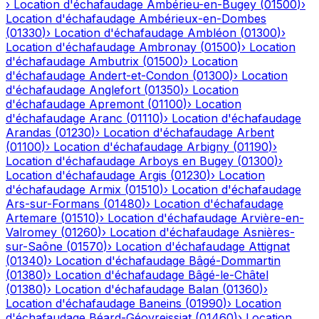
›
Location d'échafaudage
Ambérieu-en-Bugey
(
01500
)
›
Location d'échafaudage
Ambérieux-en-Dombes
(
01330
)
›
Location d'échafaudage
Ambléon
(
01300
)
›
Location d'échafaudage
Ambronay
(
01500
)
›
Location
d'échafaudage
Ambutrix
(
01500
)
›
Location
d'échafaudage
Andert-et-Condon
(
01300
)
›
Location
d'échafaudage
Anglefort
(
01350
)
›
Location
d'échafaudage
Apremont
(
01100
)
›
Location
d'échafaudage
Aranc
(
01110
)
›
Location d'échafaudage
Arandas
(
01230
)
›
Location d'échafaudage
Arbent
(
01100
)
›
Location d'échafaudage
Arbigny
(
01190
)
›
Location d'échafaudage
Arboys en Bugey
(
01300
)
›
Location d'échafaudage
Argis
(
01230
)
›
Location
d'échafaudage
Armix
(
01510
)
›
Location d'échafaudage
Ars-sur-Formans
(
01480
)
›
Location d'échafaudage
Artemare
(
01510
)
›
Location d'échafaudage
Arvière-en-
Valromey
(
01260
)
›
Location d'échafaudage
Asnières-
sur-Saône
(
01570
)
›
Location d'échafaudage
Attignat
(
01340
)
›
Location d'échafaudage
Bâgé-Dommartin
(
01380
)
›
Location d'échafaudage
Bâgé-le-Châtel
(
01380
)
›
Location d'échafaudage
Balan
(
01360
)
›
Location d'échafaudage
Baneins
(
01990
)
›
Location
d'échafaudage
Béard-Géovreissiat
(
01460
)
›
Location