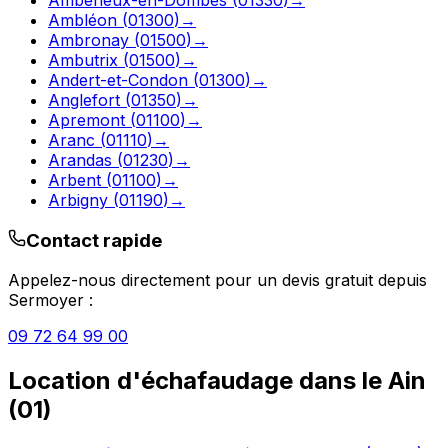
Ambléon
(
01300
)
→
Ambronay
(
01500
)
→
Ambutrix
(
01500
)
→
Andert-et-Condon
(
01300
)
→
Anglefort
(
01350
)
→
Apremont
(
01100
)
→
Aranc
(
01110
)
→
Arandas
(
01230
)
→
Arbent
(
01100
)
→
Arbigny
(
01190
)
→
Contact rapide
Appelez-nous directement pour un devis gratuit depuis
Sermoyer
:
09 72 64 99 00
Location d'échafaudage
dans le
Ain
(
01
)