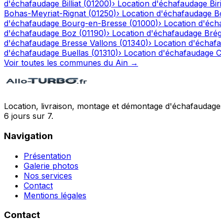
d'échafaudage
Billiat
(
01200
)
›
Location d'échafaudage
Bir
Bohas-Meyriat-Rignat
(
01250
)
›
Location d'échafaudage
B
d'échafaudage
Bourg-en-Bresse
(
01000
)
›
Location d'éch
d'échafaudage
Boz
(
01190
)
›
Location d'échafaudage
Bré
d'échafaudage
Bresse Vallons
(
01340
)
›
Location d'échaf
d'échafaudage
Buellas
(
01310
)
›
Location d'échafaudage
C
Voir toutes les communes du
Ain
→
Location, livraison, montage et démontage d'échafaudages
6 jours sur 7.
Navigation
Présentation
Galerie photos
Nos services
Contact
Mentions légales
Contact