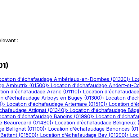
elevant
:
01
)
ocation d'échafaudage
Ambérieux-en-Dombes
(
01330
)
›
Lo
ge
Ambutrix
(
01500
)
›
Location d'échafaudage
Andert-et-C
tion d'échafaudage
Aranc
(
01110
)
›
Location d'échafaudag
on d'échafaudage
Arboys en Bugey
(
01300
)
›
Location d'éc
0
)
›
Location d'échafaudage
Artemare
(
01510
)
›
Location d'
échafaudage
Attignat
(
01340
)
›
Location d'échafaudage
Bâgé
ocation d'échafaudage
Baneins
(
01990
)
›
Location d'échaf
e
Beauregard
(
01480
)
›
Location d'échafaudage
Béligneux
ge
Bellignat
(
01100
)
›
Location d'échafaudage
Bénonces
(
0
Bettant
(
01500
)
›
Location d'échafaudage
Bey
(
01290
)
›
Loc