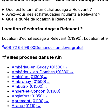
Quel est le tarif d'un échafaudage à Relevant ?
Avez-vous des échafaudages roulants à Relevant ?
Quelle durée de location à Relevant ?
Location d'échafaudage
à
Relevant
?
Location d'échafaudage
à
Relevant
(
01990
).
Location et l
09 72 64 99 00
Demander un devis gratuit
Villes proches dans le
Ain
Ambérieu-en-Bugey
(
01500
)
→
Ambérieux-en-Dombes
(
01330
)
→
Ambléon
(
01300
)
→
Ambronay
(
01500
)
→
Ambutrix
(
01500
)
→
Andert-et-Condon
(
01300
)
→
Anglefort
(
01350
)
→
Apremont
(
01100
)
→
Aranc
(
01110
)
→