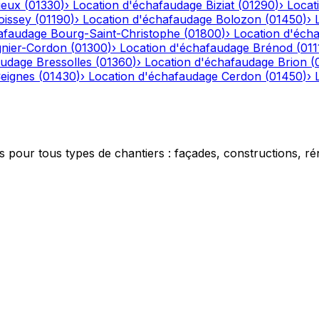
ieux
(
01330
)
›
Location d'échafaudage
Biziat
(
01290
)
›
Locat
oissey
(
01190
)
›
Location d'échafaudage
Bolozon
(
01450
)
›
afaudage
Bourg-Saint-Christophe
(
01800
)
›
Location d'éch
gnier-Cordon
(
01300
)
›
Location d'échafaudage
Brénod
(
011
audage
Bressolles
(
01360
)
›
Location d'échafaudage
Brion
(
eignes
(
01430
)
›
Location d'échafaudage
Cerdon
(
01450
)
›
 pour tous types de chantiers : façades, constructions, ré