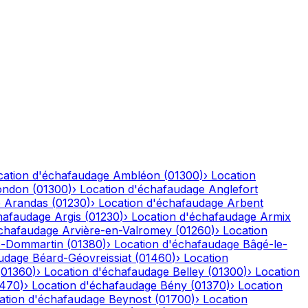
cation d'échafaudage
Ambléon
(
01300
)
›
Location
ondon
(
01300
)
›
Location d'échafaudage
Anglefort
e
Arandas
(
01230
)
›
Location d'échafaudage
Arbent
hafaudage
Argis
(
01230
)
›
Location d'échafaudage
Armix
échafaudage
Arvière-en-Valromey
(
01260
)
›
Location
-Dommartin
(
01380
)
›
Location d'échafaudage
Bâgé-le-
audage
Béard-Géovreissiat
(
01460
)
›
Location
(
01360
)
›
Location d'échafaudage
Belley
(
01300
)
›
Location
1470
)
›
Location d'échafaudage
Bény
(
01370
)
›
Location
ation d'échafaudage
Beynost
(
01700
)
›
Location