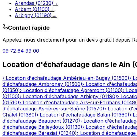
Arandas
(
01230
)
→
Arbent
(
01100
)
→
Arbigny
(
01190
)
→
Contact rapide
Appelez-nous directement pour un devis gratuit depuis
R
09 72 64 99 00
Location d'échafaudage
dans le
Ain
(
›
Location d'échafaudage
Ambérieu-en-Bugey
(
01500
)
›
L
d'échafaudage
Ambronay
(
01500
)
›
Location d'échafauda
(
01350
)
›
Location d'échafaudage
Apremont
(
01100
)
›
Loca
(
01100
)
›
Location d'échafaudage
Arbigny
(
01190
)
›
Locati
(
01510
)
›
Location d'échafaudage
Ars-sur-Formans
(
0148
d'échafaudage
Asnières-sur-Saône
(
01570
)
›
Location d'
Châtel
(
01380
)
›
Location d'échafaudage
Balan
(
01360
)
›
L
d'échafaudage
Beaupont
(
01270
)
›
Location d'échafaudag
d'échafaudage
Belleydoux
(
01130
)
›
Location d'échafauda
d'échafaudage
Béréziat
(
01340
)
›
Location d'échafaudage