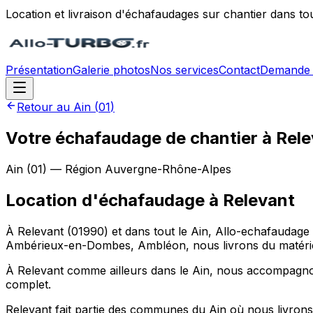
Location et livraison d'échafaudages sur chantier dans to
Présentation
Galerie photos
Nos services
Contact
Demande 
Retour au
Ain
(
01
)
Votre échafaudage de chantier à Rele
Ain
(
01
) — Région
Auvergne-Rhône-Alpes
Location d'échafaudage
à
Relevant
À Relevant (01990) et dans tout le Ain, Allo-echafaudage
Ambérieux-en-Dombes, Ambléon, nous livrons du matériel
À Relevant comme ailleurs dans le Ain, nous accompagnons
complet.
Relevant fait partie des communes du Ain où nous livrons 