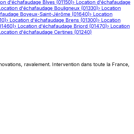
ion d'échafaudage
Blyes
(
01150
)
›
Location d'échafaudage
Location d'échafaudage
Bouligneux
(
01330
)
›
Location
afaudage
Boyeux-Saint-Jérôme
(
01640
)
›
Location
10
)
›
Location d'échafaudage
Brens
(
01300
)
›
Location
01460
)
›
Location d'échafaudage
Briord
(
01470
)
›
Location
Location d'échafaudage
Certines
(
01240
)
novations, ravalement. Intervention dans toute la France,