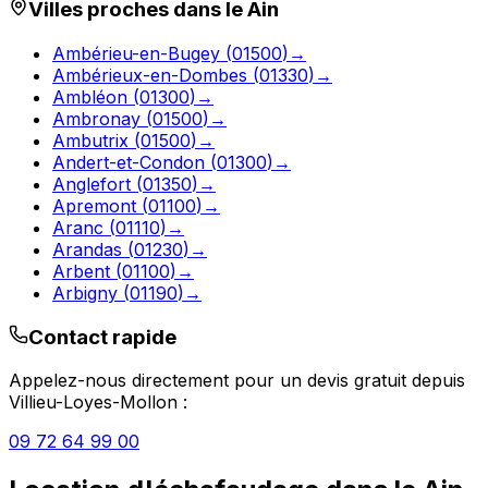
Villes proches dans le
Ain
Ambérieu-en-Bugey
(
01500
)
→
Ambérieux-en-Dombes
(
01330
)
→
Ambléon
(
01300
)
→
Ambronay
(
01500
)
→
Ambutrix
(
01500
)
→
Andert-et-Condon
(
01300
)
→
Anglefort
(
01350
)
→
Apremont
(
01100
)
→
Aranc
(
01110
)
→
Arandas
(
01230
)
→
Arbent
(
01100
)
→
Arbigny
(
01190
)
→
Contact rapide
Appelez-nous directement pour un devis gratuit depuis
Villieu-Loyes-Mollon
:
09 72 64 99 00