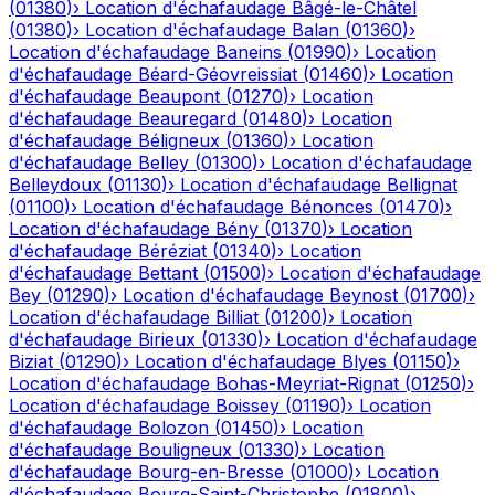
(
01380
)
›
Location d'échafaudage
Bâgé-le-Châtel
(
01380
)
›
Location d'échafaudage
Balan
(
01360
)
›
Location d'échafaudage
Baneins
(
01990
)
›
Location
d'échafaudage
Béard-Géovreissiat
(
01460
)
›
Location
d'échafaudage
Beaupont
(
01270
)
›
Location
d'échafaudage
Beauregard
(
01480
)
›
Location
d'échafaudage
Béligneux
(
01360
)
›
Location
d'échafaudage
Belley
(
01300
)
›
Location d'échafaudage
Belleydoux
(
01130
)
›
Location d'échafaudage
Bellignat
(
01100
)
›
Location d'échafaudage
Bénonces
(
01470
)
›
Location d'échafaudage
Bény
(
01370
)
›
Location
d'échafaudage
Béréziat
(
01340
)
›
Location
d'échafaudage
Bettant
(
01500
)
›
Location d'échafaudage
Bey
(
01290
)
›
Location d'échafaudage
Beynost
(
01700
)
›
Location d'échafaudage
Billiat
(
01200
)
›
Location
d'échafaudage
Birieux
(
01330
)
›
Location d'échafaudage
Biziat
(
01290
)
›
Location d'échafaudage
Blyes
(
01150
)
›
Location d'échafaudage
Bohas-Meyriat-Rignat
(
01250
)
›
Location d'échafaudage
Boissey
(
01190
)
›
Location
d'échafaudage
Bolozon
(
01450
)
›
Location
d'échafaudage
Bouligneux
(
01330
)
›
Location
d'échafaudage
Bourg-en-Bresse
(
01000
)
›
Location
d'échafaudage
Bourg-Saint-Christophe
(
01800
)
›