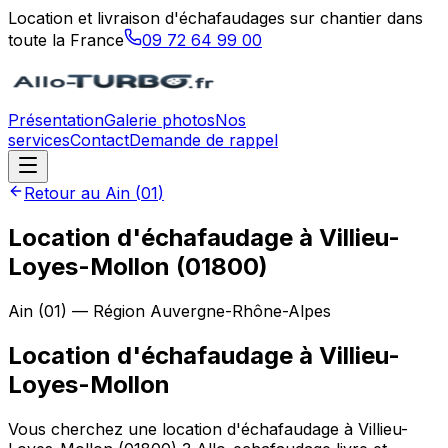
Location et livraison d'échafaudages sur chantier dans
toute la France
09 72 64 99 00
Présentation
Galerie photos
Nos
services
Contact
Demande de rappel
Retour au
Ain
(
01
)
Location d'échafaudage à Villieu-
Loyes-Mollon (01800)
Ain
(
01
) — Région
Auvergne-Rhône-Alpes
Location d'échafaudage
à
Villieu-
Loyes-Mollon
Vous cherchez une location d'échafaudage à Villieu-