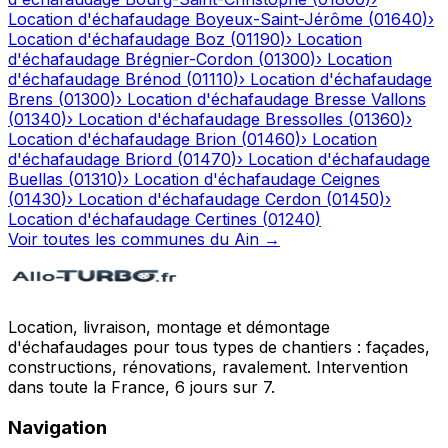
Location d'échafaudage
Boyeux-Saint-Jérôme
(
01640
)
›
Location d'échafaudage
Boz
(
01190
)
›
Location
d'échafaudage
Brégnier-Cordon
(
01300
)
›
Location
d'échafaudage
Brénod
(
01110
)
›
Location d'échafaudage
Brens
(
01300
)
›
Location d'échafaudage
Bresse Vallons
(
01340
)
›
Location d'échafaudage
Bressolles
(
01360
)
›
Location d'échafaudage
Brion
(
01460
)
›
Location
d'échafaudage
Briord
(
01470
)
›
Location d'échafaudage
Buellas
(
01310
)
›
Location d'échafaudage
Ceignes
(
01430
)
›
Location d'échafaudage
Cerdon
(
01450
)
›
Location d'échafaudage
Certines
(
01240
)
Voir toutes les communes du
Ain
→
Location, livraison, montage et démontage
d'échafaudages pour tous types de chantiers : façades,
constructions, rénovations, ravalement. Intervention
dans toute la France, 6 jours sur 7.
Navigation