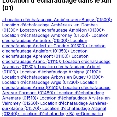
Location d'échafaudage
dans le
Ain
(
01
)
›
Location d'échafaudage
Ambérieu-en-Bugey
(
01500
)
›
Location d'échafaudage
Ambérieux-en-Dombes
(
01330
)
›
Location d'échafaudage
Ambléon
(
01300
)
›
Location d'échafaudage
Ambronay
(
01500
)
›
Location
d'échafaudage
Ambutrix
(
01500
)
›
Location
d'échafaudage
Andert-et-Condon
(
01300
)
›
Location
d'échafaudage
Anglefort
(
01350
)
›
Location
d'échafaudage
Apremont
(
01100
)
›
Location
d'échafaudage
Aranc
(
01110
)
›
Location d'échafaudage
Arandas
(
01230
)
›
Location d'échafaudage
Arbent
(
01100
)
›
Location d'échafaudage
Arbigny
(
01190
)
›
Location d'échafaudage
Arboys en Bugey
(
01300
)
›
Location d'échafaudage
Argis
(
01230
)
›
Location
d'échafaudage
Armix
(
01510
)
›
Location d'échafaudage
Ars-sur-Formans
(
01480
)
›
Location d'échafaudage
Artemare
(
01510
)
›
Location d'échafaudage
Arvière-en-
Valromey
(
01260
)
›
Location d'échafaudage
Asnières-
sur-Saône
(
01570
)
›
Location d'échafaudage
Attignat
(
01340
)
›
Location d'échafaudage
Bâgé-Dommartin