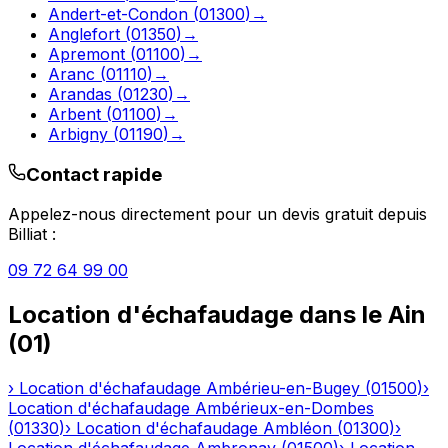
Andert-et-Condon
(
01300
)
→
Anglefort
(
01350
)
→
Apremont
(
01100
)
→
Aranc
(
01110
)
→
Arandas
(
01230
)
→
Arbent
(
01100
)
→
Arbigny
(
01190
)
→
Contact rapide
Appelez-nous directement pour un devis gratuit depuis
Billiat
:
09 72 64 99 00
Location d'échafaudage
dans le
Ain
(
01
)
›
Location d'échafaudage
Ambérieu-en-Bugey
(
01500
)
›
Location d'échafaudage
Ambérieux-en-Dombes
(
01330
)
›
Location d'échafaudage
Ambléon
(
01300
)
›