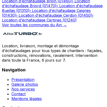
Location d'échafaudage
Brion
(
01460
)
›
Location
d'échafaudage
Briord
(
01470
)
›
Location d'échafaudage
Buellas
(
01310
)
›
Location d'échafaudage
Ceignes
(
01430
)
›
Location d'échafaudage
Cerdon
(
01450
)
›
Location d'échafaudage
Certines
(
01240
)
Voir toutes les communes du
Ain
→
Location, livraison, montage et démontage
d'échafaudages pour tous types de chantiers : façades,
constructions, rénovations, ravalement. Intervention
dans toute la France, 6 jours sur 7.
Navigation
Présentation
Galerie photos
Nos services
Contact
Mentions légales