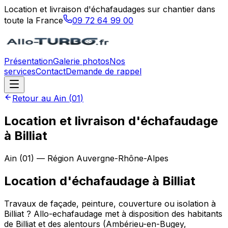
Location et livraison d'échafaudages sur chantier dans
toute la France
09 72 64 99 00
Présentation
Galerie photos
Nos
services
Contact
Demande de rappel
Retour au
Ain
(
01
)
Location et livraison d'échafaudage
à Billiat
Ain
(
01
) — Région
Auvergne-Rhône-Alpes
Location d'échafaudage
à
Billiat
Travaux de façade, peinture, couverture ou isolation à
Billiat ? Allo-echafaudage met à disposition des habitants
de Billiat et des alentours (Ambérieu-en-Bugey,