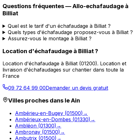
Questions fréquentes —
Allo-echafaudage
à
Billiat
Quel est le tarif d'un échafaudage à Billiat ?
Quels types d'échafaudage proposez-vous à Billiat ?
Assurez-vous le montage à Billiat ?
Location d'échafaudage
à
Billiat
?
Location d'échafaudage
à
Billiat
(
01200
).
Location et
livraison d'échafaudages sur chantier dans toute la
France
09 72 64 99 00
Demander un devis gratuit
Villes proches dans le
Ain
Ambérieu-en-Bugey
(
01500
)
→
Ambérieux-en-Dombes
(
01330
)
→
Ambléon
(
01300
)
→
Ambronay
(
01500
)
→
Ambutrix
(
01500
)
→