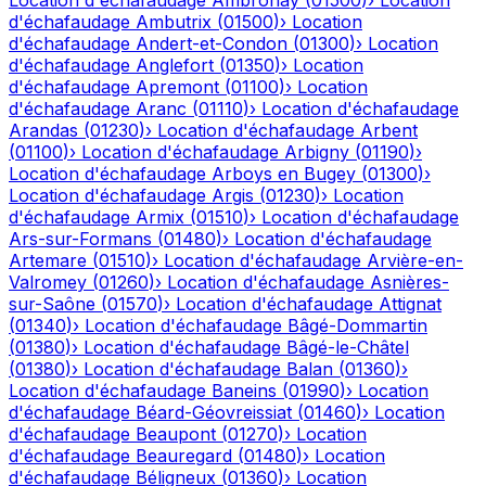
Location d'échafaudage
Ambronay
(
01500
)
›
Location
d'échafaudage
Ambutrix
(
01500
)
›
Location
d'échafaudage
Andert-et-Condon
(
01300
)
›
Location
d'échafaudage
Anglefort
(
01350
)
›
Location
d'échafaudage
Apremont
(
01100
)
›
Location
d'échafaudage
Aranc
(
01110
)
›
Location d'échafaudage
Arandas
(
01230
)
›
Location d'échafaudage
Arbent
(
01100
)
›
Location d'échafaudage
Arbigny
(
01190
)
›
Location d'échafaudage
Arboys en Bugey
(
01300
)
›
Location d'échafaudage
Argis
(
01230
)
›
Location
d'échafaudage
Armix
(
01510
)
›
Location d'échafaudage
Ars-sur-Formans
(
01480
)
›
Location d'échafaudage
Artemare
(
01510
)
›
Location d'échafaudage
Arvière-en-
Valromey
(
01260
)
›
Location d'échafaudage
Asnières-
sur-Saône
(
01570
)
›
Location d'échafaudage
Attignat
(
01340
)
›
Location d'échafaudage
Bâgé-Dommartin
(
01380
)
›
Location d'échafaudage
Bâgé-le-Châtel
(
01380
)
›
Location d'échafaudage
Balan
(
01360
)
›
Location d'échafaudage
Baneins
(
01990
)
›
Location
d'échafaudage
Béard-Géovreissiat
(
01460
)
›
Location
d'échafaudage
Beaupont
(
01270
)
›
Location
d'échafaudage
Beauregard
(
01480
)
›
Location
d'échafaudage
Béligneux
(
01360
)
›
Location