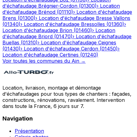
d'échafaudage
Brégnier-Cordon
(
01300
)
›
Location
d'échafaudage
Brénod
(
01110
)
›
Location d'échafaudage
Brens
(
01300
)
›
Location d'échafaudage
Bresse Vallons
(
01340
)
›
Location d'échafaudage
Bressolles
(
01360
)
›
Location d'échafaudage
Brion
(
01460
)
›
Location
d'échafaudage
Briord
(
01470
)
›
Location d'échafaudage
Buellas
(
01310
)
›
Location d'échafaudage
Ceignes
(
01430
)
›
Location d'échafaudage
Cerdon
(
01450
)
›
Location d'échafaudage
Certines
(
01240
)
Voir toutes les communes du
Ain
→
Location, livraison, montage et démontage
d'échafaudages pour tous types de chantiers : façades,
constructions, rénovations, ravalement. Intervention
dans toute la France, 6 jours sur 7.
Navigation
Présentation
Galerie photos