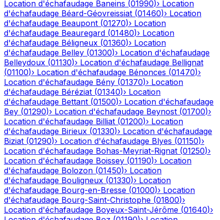
Location d'échafaudage
Baneins
(
01990
)
›
Location
d'échafaudage
Béard-Géovreissiat
(
01460
)
›
Location
d'échafaudage
Beaupont
(
01270
)
›
Location
d'échafaudage
Beauregard
(
01480
)
›
Location
d'échafaudage
Béligneux
(
01360
)
›
Location
d'échafaudage
Belley
(
01300
)
›
Location d'échafaudage
Belleydoux
(
01130
)
›
Location d'échafaudage
Bellignat
(
01100
)
›
Location d'échafaudage
Bénonces
(
01470
)
›
Location d'échafaudage
Bény
(
01370
)
›
Location
d'échafaudage
Béréziat
(
01340
)
›
Location
d'échafaudage
Bettant
(
01500
)
›
Location d'échafaudage
Bey
(
01290
)
›
Location d'échafaudage
Beynost
(
01700
)
›
Location d'échafaudage
Billiat
(
01200
)
›
Location
d'échafaudage
Birieux
(
01330
)
›
Location d'échafaudage
Biziat
(
01290
)
›
Location d'échafaudage
Blyes
(
01150
)
›
Location d'échafaudage
Bohas-Meyriat-Rignat
(
01250
)
›
Location d'échafaudage
Boissey
(
01190
)
›
Location
d'échafaudage
Bolozon
(
01450
)
›
Location
d'échafaudage
Bouligneux
(
01330
)
›
Location
d'échafaudage
Bourg-en-Bresse
(
01000
)
›
Location
d'échafaudage
Bourg-Saint-Christophe
(
01800
)
›
Location d'échafaudage
Boyeux-Saint-Jérôme
(
01640
)
›
Location d'échafaudage
Boz
(
01190
)
›
Location