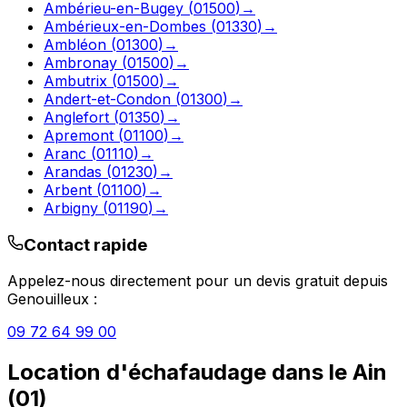
Ambérieu-en-Bugey
(
01500
)
→
Ambérieux-en-Dombes
(
01330
)
→
Ambléon
(
01300
)
→
Ambronay
(
01500
)
→
Ambutrix
(
01500
)
→
Andert-et-Condon
(
01300
)
→
Anglefort
(
01350
)
→
Apremont
(
01100
)
→
Aranc
(
01110
)
→
Arandas
(
01230
)
→
Arbent
(
01100
)
→
Arbigny
(
01190
)
→
Contact rapide
Appelez-nous directement pour un devis gratuit depuis
Genouilleux
:
09 72 64 99 00
Location d'échafaudage
dans le
Ain
(
01
)