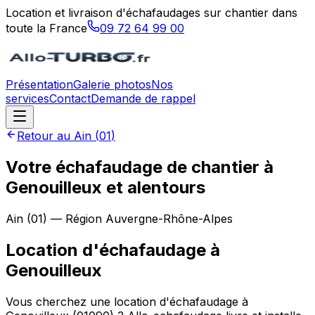
Location et livraison d'échafaudages sur chantier dans
toute la France
09 72 64 99 00
Présentation
Galerie photos
Nos
services
Contact
Demande de rappel
Retour au
Ain
(
01
)
Votre échafaudage de chantier à
Genouilleux et alentours
Ain
(
01
) — Région
Auvergne-Rhône-Alpes
Location d'échafaudage
à
Genouilleux
Vous cherchez une location d'échafaudage à