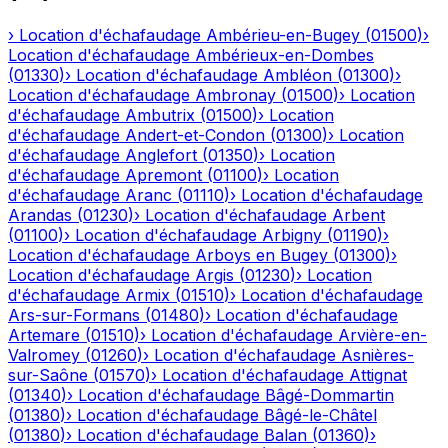
›
Location d'échafaudage
Ambérieu-en-Bugey
(
01500
)
›
Location d'échafaudage
Ambérieux-en-Dombes
(
01330
)
›
Location d'échafaudage
Ambléon
(
01300
)
›
Location d'échafaudage
Ambronay
(
01500
)
›
Location
d'échafaudage
Ambutrix
(
01500
)
›
Location
d'échafaudage
Andert-et-Condon
(
01300
)
›
Location
d'échafaudage
Anglefort
(
01350
)
›
Location
d'échafaudage
Apremont
(
01100
)
›
Location
d'échafaudage
Aranc
(
01110
)
›
Location d'échafaudage
Arandas
(
01230
)
›
Location d'échafaudage
Arbent
(
01100
)
›
Location d'échafaudage
Arbigny
(
01190
)
›
Location d'échafaudage
Arboys en Bugey
(
01300
)
›
Location d'échafaudage
Argis
(
01230
)
›
Location
d'échafaudage
Armix
(
01510
)
›
Location d'échafaudage
Ars-sur-Formans
(
01480
)
›
Location d'échafaudage
Artemare
(
01510
)
›
Location d'échafaudage
Arvière-en-
Valromey
(
01260
)
›
Location d'échafaudage
Asnières-
sur-Saône
(
01570
)
›
Location d'échafaudage
Attignat
(
01340
)
›
Location d'échafaudage
Bâgé-Dommartin
(
01380
)
›
Location d'échafaudage
Bâgé-le-Châtel
(
01380
)
›
Location d'échafaudage
Balan
(
01360
)
›