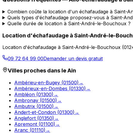
Combien coûte la location d'un échafaudage à Saint-
Quels types d'échafaudage proposez-vous à Saint-An
Quelle durée de location à Saint-André-le-Bouchoux ?
Location d'échafaudage
à
Saint-André-le-Bouc
Location d'échafaudage
à
Saint-André-le-Bouchoux
(
012
09 72 64 99 00
Demander un devis gratuit
Villes proches dans le
Ain
Ambérieu-en-Bugey
(
01500
)
→
Ambérieux-en-Dombes
(
01330
)
→
Ambléon
(
01300
)
→
Ambronay
(
01500
)
→
Ambutrix
(
01500
)
→
Andert-et-Condon
(
01300
)
→
Anglefort
(
01350
)
→
Apremont
(
01100
)
→
Aranc
(
01110
)
→