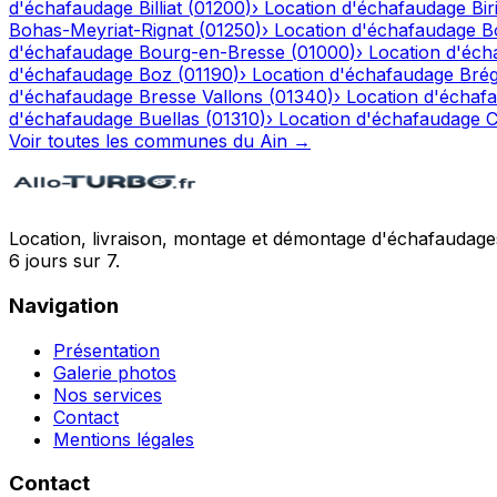
d'échafaudage
Billiat
(
01200
)
›
Location d'échafaudage
Bir
Bohas-Meyriat-Rignat
(
01250
)
›
Location d'échafaudage
B
d'échafaudage
Bourg-en-Bresse
(
01000
)
›
Location d'éch
d'échafaudage
Boz
(
01190
)
›
Location d'échafaudage
Bré
d'échafaudage
Bresse Vallons
(
01340
)
›
Location d'échaf
d'échafaudage
Buellas
(
01310
)
›
Location d'échafaudage
C
Voir toutes les communes du
Ain
→
Location, livraison, montage et démontage d'échafaudages
6 jours sur 7.
Navigation
Présentation
Galerie photos
Nos services
Contact
Mentions légales
Contact