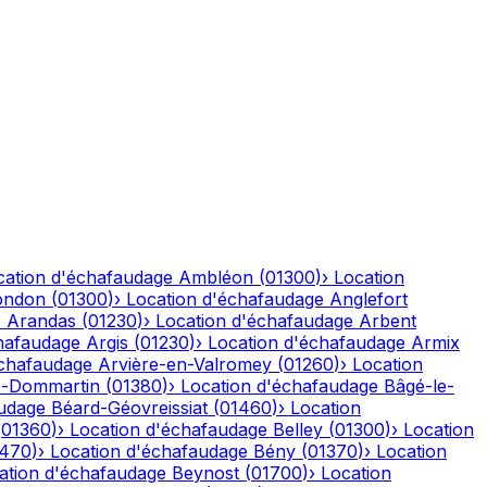
cation d'échafaudage
Ambléon
(
01300
)
›
Location
ondon
(
01300
)
›
Location d'échafaudage
Anglefort
e
Arandas
(
01230
)
›
Location d'échafaudage
Arbent
hafaudage
Argis
(
01230
)
›
Location d'échafaudage
Armix
échafaudage
Arvière-en-Valromey
(
01260
)
›
Location
-Dommartin
(
01380
)
›
Location d'échafaudage
Bâgé-le-
audage
Béard-Géovreissiat
(
01460
)
›
Location
(
01360
)
›
Location d'échafaudage
Belley
(
01300
)
›
Location
1470
)
›
Location d'échafaudage
Bény
(
01370
)
›
Location
ation d'échafaudage
Beynost
(
01700
)
›
Location