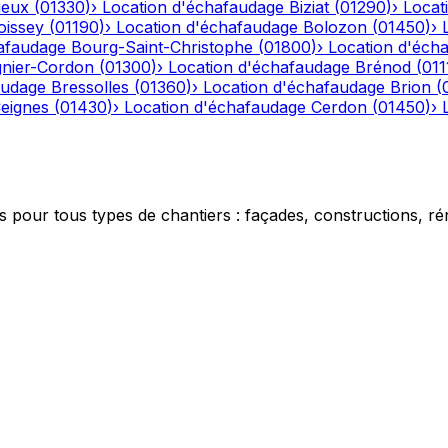
ieux
(
01330
)
›
Location d'échafaudage
Biziat
(
01290
)
›
Locat
oissey
(
01190
)
›
Location d'échafaudage
Bolozon
(
01450
)
›
afaudage
Bourg-Saint-Christophe
(
01800
)
›
Location d'éch
gnier-Cordon
(
01300
)
›
Location d'échafaudage
Brénod
(
011
audage
Bressolles
(
01360
)
›
Location d'échafaudage
Brion
(
eignes
(
01430
)
›
Location d'échafaudage
Cerdon
(
01450
)
›
 pour tous types de chantiers : façades, constructions, ré