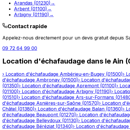
Arandas
(
01230
)
→
Arbent
(
01100
)
→
Arbigny
(
01190
)
→
Contact rapide
Appelez-nous directement pour un devis gratuit depuis
S
09 72 64 99 00
Location d'échafaudage
dans le
Ain
(
›
Location d'échafaudage
Ambérieu-en-Bugey
(
01500
)
›
L
d'échafaudage
Ambronay
(
01500
)
›
Location d'échafauda
(
01350
)
›
Location d'échafaudage
Apremont
(
01100
)
›
Loca
(
01100
)
›
Location d'échafaudage
Arbigny
(
01190
)
›
Locati
(
01510
)
›
Location d'échafaudage
Ars-sur-Formans
(
0148
d'échafaudage
Asnières-sur-Saône
(
01570
)
›
Location d'
Châtel
(
01380
)
›
Location d'échafaudage
Balan
(
01360
)
›
L
d'échafaudage
Beaupont
(
01270
)
›
Location d'échafaudag
d'échafaudage
Belleydoux
(
01130
)
›
Location d'échafauda
d'échafaudage
Béréziat
(
01340
)
›
Location d'échafaudage