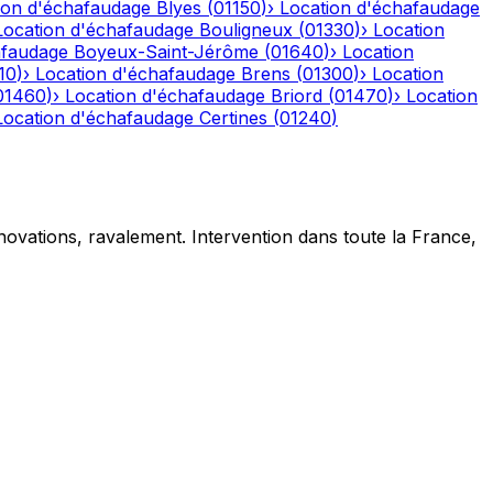
ion d'échafaudage
Blyes
(
01150
)
›
Location d'échafaudage
Location d'échafaudage
Bouligneux
(
01330
)
›
Location
afaudage
Boyeux-Saint-Jérôme
(
01640
)
›
Location
10
)
›
Location d'échafaudage
Brens
(
01300
)
›
Location
01460
)
›
Location d'échafaudage
Briord
(
01470
)
›
Location
Location d'échafaudage
Certines
(
01240
)
novations, ravalement. Intervention dans toute la France,