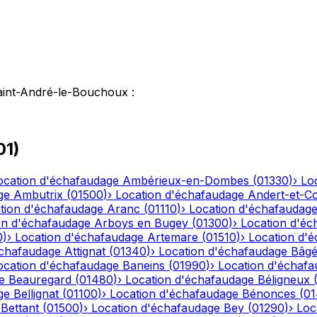
aint-André-le-Bouchoux
:
01
)
ocation d'échafaudage
Ambérieux-en-Dombes
(
01330
)
›
Lo
ge
Ambutrix
(
01500
)
›
Location d'échafaudage
Andert-et-C
tion d'échafaudage
Aranc
(
01110
)
›
Location d'échafaudag
on d'échafaudage
Arboys en Bugey
(
01300
)
›
Location d'éc
0
)
›
Location d'échafaudage
Artemare
(
01510
)
›
Location d'
échafaudage
Attignat
(
01340
)
›
Location d'échafaudage
Bâgé
ocation d'échafaudage
Baneins
(
01990
)
›
Location d'échaf
e
Beauregard
(
01480
)
›
Location d'échafaudage
Béligneux
ge
Bellignat
(
01100
)
›
Location d'échafaudage
Bénonces
(
0
Bettant
(
01500
)
›
Location d'échafaudage
Bey
(
01290
)
›
Loc