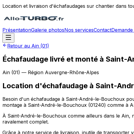
Location et livraison d'échafaudages sur chantier dans to
Présentation
Galerie photos
Nos services
Contact
Demande 
Retour au
Ain
(
01
)
Échafaudage livré et monté à Saint-
Ain
(
01
) — Région
Auvergne-Rhône-Alpes
Location d'échafaudage
à
Saint-And
Besoin d'un échafaudage à Saint-André-le-Bouchoux pour u
montage à Saint-André-le-Bouchoux (01240) comme à Am
À Saint-André-le-Bouchoux comme ailleurs dans le Ain, no
ravalement complet.
Grâce à notre service de livraison, inutile de transport