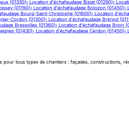
ieux
(
01330
)
›
Location d'échafaudage
Biziat
(
01290
)
›
Locat
oissey
(
01190
)
›
Location d'échafaudage
Bolozon
(
01450
)
›
afaudage
Bourg-Saint-Christophe
(
01800
)
›
Location d'éch
gnier-Cordon
(
01300
)
›
Location d'échafaudage
Brénod
(
011
audage
Bressolles
(
01360
)
›
Location d'échafaudage
Brion
(
eignes
(
01430
)
›
Location d'échafaudage
Cerdon
(
01450
)
›
 pour tous types de chantiers : façades, constructions, ré