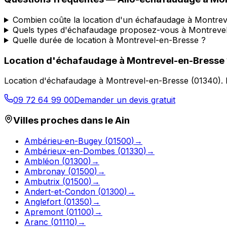
Combien coûte la location d'un échafaudage à Montrev
Quels types d'échafaudage proposez-vous à Montreve
Quelle durée de location à Montrevel-en-Bresse ?
Location d'échafaudage
à
Montrevel-en-Bresse
Location d'échafaudage
à
Montrevel-en-Bresse
(
01340
).
09 72 64 99 00
Demander un devis gratuit
Villes proches dans le
Ain
Ambérieu-en-Bugey
(
01500
)
→
Ambérieux-en-Dombes
(
01330
)
→
Ambléon
(
01300
)
→
Ambronay
(
01500
)
→
Ambutrix
(
01500
)
→
Andert-et-Condon
(
01300
)
→
Anglefort
(
01350
)
→
Apremont
(
01100
)
→
Aranc
(
01110
)
→