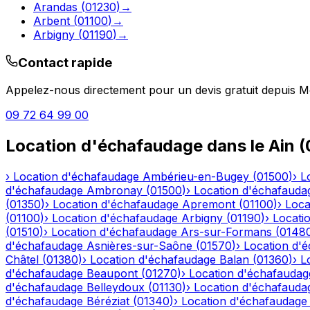
Arandas
(
01230
)
→
Arbent
(
01100
)
→
Arbigny
(
01190
)
→
Contact rapide
Appelez-nous directement pour un devis gratuit depuis
M
09 72 64 99 00
Location d'échafaudage
dans le
Ain
(
›
Location d'échafaudage
Ambérieu-en-Bugey
(
01500
)
›
L
d'échafaudage
Ambronay
(
01500
)
›
Location d'échafauda
(
01350
)
›
Location d'échafaudage
Apremont
(
01100
)
›
Loca
(
01100
)
›
Location d'échafaudage
Arbigny
(
01190
)
›
Locati
(
01510
)
›
Location d'échafaudage
Ars-sur-Formans
(
0148
d'échafaudage
Asnières-sur-Saône
(
01570
)
›
Location d'
Châtel
(
01380
)
›
Location d'échafaudage
Balan
(
01360
)
›
L
d'échafaudage
Beaupont
(
01270
)
›
Location d'échafaudag
d'échafaudage
Belleydoux
(
01130
)
›
Location d'échafauda
d'échafaudage
Béréziat
(
01340
)
›
Location d'échafaudage