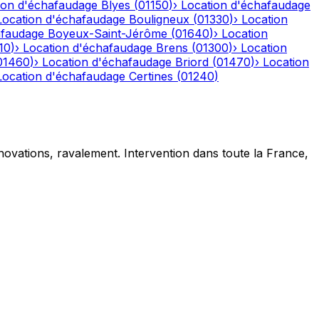
ion d'échafaudage
Blyes
(
01150
)
›
Location d'échafaudage
Location d'échafaudage
Bouligneux
(
01330
)
›
Location
afaudage
Boyeux-Saint-Jérôme
(
01640
)
›
Location
10
)
›
Location d'échafaudage
Brens
(
01300
)
›
Location
01460
)
›
Location d'échafaudage
Briord
(
01470
)
›
Location
Location d'échafaudage
Certines
(
01240
)
novations, ravalement. Intervention dans toute la France,