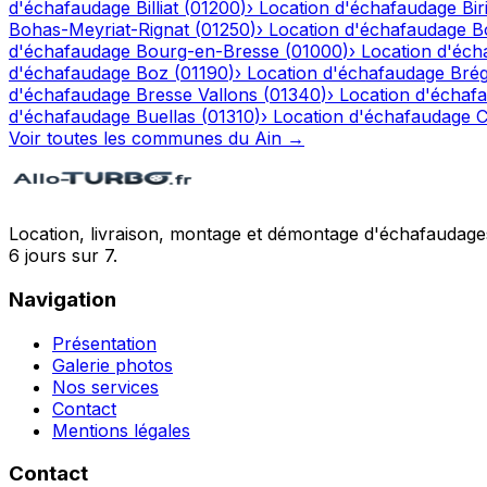
d'échafaudage
Billiat
(
01200
)
›
Location d'échafaudage
Bir
Bohas-Meyriat-Rignat
(
01250
)
›
Location d'échafaudage
B
d'échafaudage
Bourg-en-Bresse
(
01000
)
›
Location d'éch
d'échafaudage
Boz
(
01190
)
›
Location d'échafaudage
Bré
d'échafaudage
Bresse Vallons
(
01340
)
›
Location d'échaf
d'échafaudage
Buellas
(
01310
)
›
Location d'échafaudage
C
Voir toutes les communes du
Ain
→
Location, livraison, montage et démontage d'échafaudages
6 jours sur 7.
Navigation
Présentation
Galerie photos
Nos services
Contact
Mentions légales
Contact