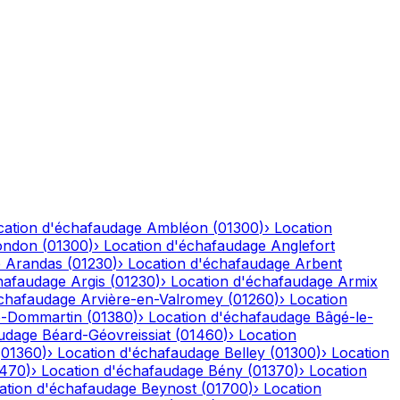
cation d'échafaudage
Ambléon
(
01300
)
›
Location
ondon
(
01300
)
›
Location d'échafaudage
Anglefort
e
Arandas
(
01230
)
›
Location d'échafaudage
Arbent
hafaudage
Argis
(
01230
)
›
Location d'échafaudage
Armix
échafaudage
Arvière-en-Valromey
(
01260
)
›
Location
-Dommartin
(
01380
)
›
Location d'échafaudage
Bâgé-le-
audage
Béard-Géovreissiat
(
01460
)
›
Location
(
01360
)
›
Location d'échafaudage
Belley
(
01300
)
›
Location
1470
)
›
Location d'échafaudage
Bény
(
01370
)
›
Location
ation d'échafaudage
Beynost
(
01700
)
›
Location