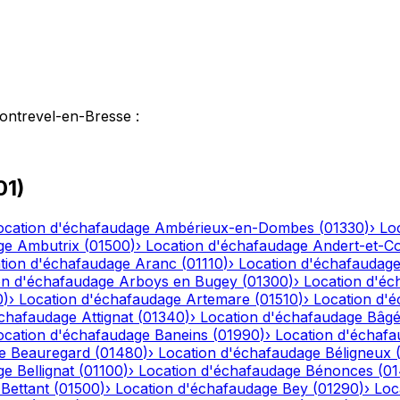
ontrevel-en-Bresse
:
01
)
ocation d'échafaudage
Ambérieux-en-Dombes
(
01330
)
›
Lo
ge
Ambutrix
(
01500
)
›
Location d'échafaudage
Andert-et-C
tion d'échafaudage
Aranc
(
01110
)
›
Location d'échafaudag
on d'échafaudage
Arboys en Bugey
(
01300
)
›
Location d'éc
0
)
›
Location d'échafaudage
Artemare
(
01510
)
›
Location d'
échafaudage
Attignat
(
01340
)
›
Location d'échafaudage
Bâgé
ocation d'échafaudage
Baneins
(
01990
)
›
Location d'échaf
e
Beauregard
(
01480
)
›
Location d'échafaudage
Béligneux
ge
Bellignat
(
01100
)
›
Location d'échafaudage
Bénonces
(
0
Bettant
(
01500
)
›
Location d'échafaudage
Bey
(
01290
)
›
Loc