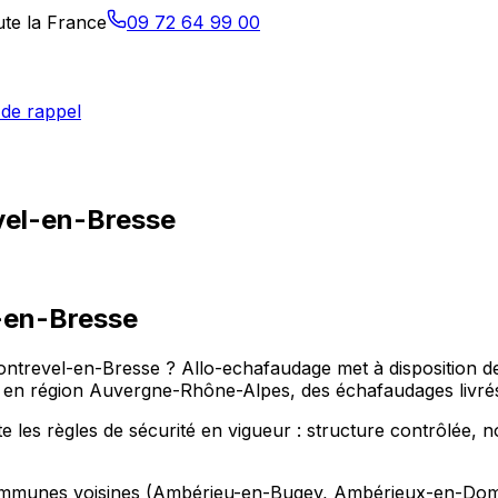
ute la France
09 72 64 99 00
de rappel
vel-en-Bresse
-en-Bresse
ontrevel-en-Bresse ? Allo-echafaudage met à disposition d
région Auvergne-Rhône-Alpes, des échafaudages livrés, m
es règles de sécurité en vigueur : structure contrôlée, not
communes voisines (Ambérieu-en-Bugey, Ambérieux-en-Dom