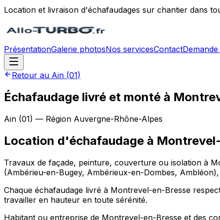
Location et livraison d'échafaudages sur chantier dans to
Présentation
Galerie photos
Nos services
Contact
Demande 
Retour au
Ain
(
01
)
Échafaudage livré et monté à Montre
Ain
(
01
) — Région
Auvergne-Rhône-Alpes
Location d'échafaudage
à
Montrevel
Travaux de façade, peinture, couverture ou isolation à M
(Ambérieu-en-Bugey, Ambérieux-en-Dombes, Ambléon), en 
Chaque échafaudage livré à Montrevel-en-Bresse respecte l
travailler en hauteur en toute sérénité.
Habitant ou entreprise de Montrevel-en-Bresse et des 