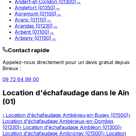
Andert-et-Condon
(
01300
)
→
Anglefort
(
01350
)
→
Apremont
(
01100
)
→
Aranc
(
01110
)
→
Arandas
(
01230
)
→
Arbent
(
01100
)
→
Arbigny
(
01190
)
→
Contact rapide
Appelez-nous directement pour un devis gratuit depuis
Birieux
:
09 72 64 99 00
Location d'échafaudage
dans le
Ain
(
01
)
›
Location d'échafaudage
Ambérieu-en-Bugey
(
01500
)
›
Location d'échafaudage
Ambérieux-en-Dombes
(
01330
)
›
Location d'échafaudage
Ambléon
(
01300
)
›
Location d'échafaudage
Ambronay
(
01500
)
›
Location