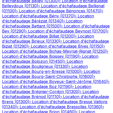
d'échafaudage
Belley
(
01300
)
›
Location d'échafaudage
Belleydoux
(
01130
)
›
Location d'échafaudage
Bellignat
(
01100
)
›
Location d'échafaudage
Bénonces
(
01470
)
›
Location d'échafaudage
Bény
(
01370
)
›
Location
d'échafaudage
Béréziat
(
01340
)
›
Location
d'échafaudage
Bettant
(
01500
)
›
Location d'échafaudage
Bey
(
01290
)
›
Location d'échafaudage
Beynost
(
01700
)
›
Location d'échafaudage
Billiat
(
01200
)
›
Location
d'échafaudage
Birieux
(
01330
)
›
Location d'échafaudage
Biziat
(
01290
)
›
Location d'échafaudage
Blyes
(
01150
)
›
Location d'échafaudage
Bohas-Meyriat-Rignat
(
01250
)
›
Location d'échafaudage
Boissey
(
01190
)
›
Location
d'échafaudage
Bolozon
(
01450
)
›
Location
d'échafaudage
Bouligneux
(
01330
)
›
Location
d'échafaudage
Bourg-en-Bresse
(
01000
)
›
Location
d'échafaudage
Bourg-Saint-Christophe
(
01800
)
›
Location d'échafaudage
Boyeux-Saint-Jérôme
(
01640
)
›
Location d'échafaudage
Boz
(
01190
)
›
Location
d'échafaudage
Brégnier-Cordon
(
01300
)
›
Location
d'échafaudage
Brénod
(
01110
)
›
Location d'échafaudage
Brens
(
01300
)
›
Location d'échafaudage
Bresse Vallons
(
01340
)
›
Location d'échafaudage
Bressolles
(
01360
)
›
Location d'échafaudage
Brion
(
01460
)
›
Location