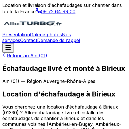
Location et livraison d'échafaudages sur chantier dans
toute la France
09 72 64 99 00
Présentation
Galerie photos
Nos
services
Contact
Demande de rappel
Retour au
Ain
(
01
)
Échafaudage livré et monté à Birieux
Ain
(
01
) — Région
Auvergne-Rhône-Alpes
Location d'échafaudage
à
Birieux
Vous cherchez une location d'échafaudage à Birieux
(01330) ? Allo-echafaudage livre et installe des
échafaudages de chantier à Birieux et dans les
communes voisines (Ambérieu-en-Bugey, Ambérieux-