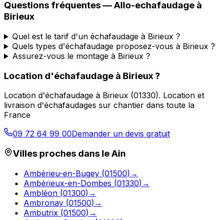
Questions fréquentes —
Allo-echafaudage
à
Birieux
Quel est le tarif d'un échafaudage à Birieux ?
Quels types d'échafaudage proposez-vous à Birieux ?
Assurez-vous le montage à Birieux ?
Location d'échafaudage
à
Birieux
?
Location d'échafaudage
à
Birieux
(
01330
).
Location et
livraison d'échafaudages sur chantier dans toute la
France
09 72 64 99 00
Demander un devis gratuit
Villes proches dans le
Ain
Ambérieu-en-Bugey
(
01500
)
→
Ambérieux-en-Dombes
(
01330
)
→
Ambléon
(
01300
)
→
Ambronay
(
01500
)
→
Ambutrix
(
01500
)
→