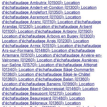
d'échafaudage
Ambutrix
(
01500
)
›
Location
d'échafaudage
Andert-et-Condon
(
01300
)
›
Location
d'échafaudage
Anglefort
(
01350
)
›
Location
d'échafaudage
Apremont
(
01100
)
›
Location
d'échafaudage
Aranc
(
01110
)
›
Location d'échafaudage
Arandas
(
01230
)
›
Location d'échafaudage
Arbent
(
01100
)
›
Location d'échafaudage
Arbigny
(
01190
)
›
Location d'échafaudage
Arboys en Bugey
(
01300
)
›
Location d'échafaudage
Argis
(
01230
)
›
Location
d'échafaudage
Armix
(
01510
)
›
Location d'échafaudage
Ars-sur-Formans
(
01480
)
›
Location d'échafaudage
Artemare
(
01510
)
›
Location d'échafaudage
Arvière-en-
Valromey
(
01260
)
›
Location d'échafaudage
Asnières-
sur-Saône
(
01570
)
›
Location d'échafaudage
Attignat
(
01340
)
›
Location d'échafaudage
Bâgé-Dommartin
(
01380
)
›
Location d'échafaudage
Bâgé-le-Châtel
(
01380
)
›
Location d'échafaudage
Balan
(
01360
)
›
Location d'échafaudage
Baneins
(
01990
)
›
Location
d'échafaudage
Béard-Géovreissiat
(
01460
)
›
Location
d'échafaudage
Beaupont
(
01270
)
›
Location
d'échafaudage
Beauregard
(
01480
)
›
Location
d'échafaudage
Béligneux
(
01360
)
›
Location