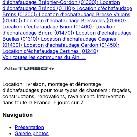
d'échafaudage
Brégnier-Cordon
(
01300
)
›
Location
d'échafaudage
Brénod
(
01110
)
›
Location d'échafaudage
Brens
(
01300
)
›
Location d'échafaudage
Bresse Vallons
(
01340
)
›
Location d'échafaudage
Bressolles
(
01360
)
›
Location d'échafaudage
Brion
(
01460
)
›
Location
d'échafaudage
Briord
(
01470
)
›
Location d'échafaudage
Buellas
(
01310
)
›
Location d'échafaudage
Ceignes
(
01430
)
›
Location d'échafaudage
Cerdon
(
01450
)
›
Location d'échafaudage
Certines
(
01240
)
Voir toutes les communes du
Ain
→
Location, livraison, montage et démontage
d'échafaudages pour tous types de chantiers : façades,
constructions, rénovations, ravalement. Intervention
dans toute la France, 6 jours sur 7.
Navigation
Présentation
Galerie photos