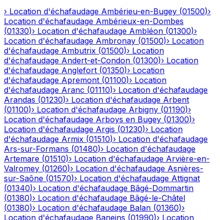
›
Location d'échafaudage
Ambérieu-en-Bugey
(
01500
)
›
Location d'échafaudage
Ambérieux-en-Dombes
(
01330
)
›
Location d'échafaudage
Ambléon
(
01300
)
›
Location d'échafaudage
Ambronay
(
01500
)
›
Location
d'échafaudage
Ambutrix
(
01500
)
›
Location
d'échafaudage
Andert-et-Condon
(
01300
)
›
Location
d'échafaudage
Anglefort
(
01350
)
›
Location
d'échafaudage
Apremont
(
01100
)
›
Location
d'échafaudage
Aranc
(
01110
)
›
Location d'échafaudage
Arandas
(
01230
)
›
Location d'échafaudage
Arbent
(
01100
)
›
Location d'échafaudage
Arbigny
(
01190
)
›
Location d'échafaudage
Arboys en Bugey
(
01300
)
›
Location d'échafaudage
Argis
(
01230
)
›
Location
d'échafaudage
Armix
(
01510
)
›
Location d'échafaudage
Ars-sur-Formans
(
01480
)
›
Location d'échafaudage
Artemare
(
01510
)
›
Location d'échafaudage
Arvière-en-
Valromey
(
01260
)
›
Location d'échafaudage
Asnières-
sur-Saône
(
01570
)
›
Location d'échafaudage
Attignat
(
01340
)
›
Location d'échafaudage
Bâgé-Dommartin
(
01380
)
›
Location d'échafaudage
Bâgé-le-Châtel
(
01380
)
›
Location d'échafaudage
Balan
(
01360
)
›
Location d'échafaudage
Baneins
(
01990
)
›
Location