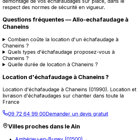
démontage de vos échafaudages sur place, dans le
respect des normes de sécurité en vigueur.
Questions fréquentes —
Allo-echafaudage
à
Chaneins
Combien coûte la location d'un échafaudage à
Chaneins ?
Quels types d'échafaudage proposez-vous à
Chaneins ?
Quelle durée de location à Chaneins ?
Location d'échafaudage
à
Chaneins
?
Location d'échafaudage
à
Chaneins
(
01990
).
Location et
livraison d'échafaudages sur chantier dans toute la
France
09 72 64 99 00
Demander un devis gratuit
Villes proches dans le
Ain
Ambérieu-en-Bugey
(
01500
)
→