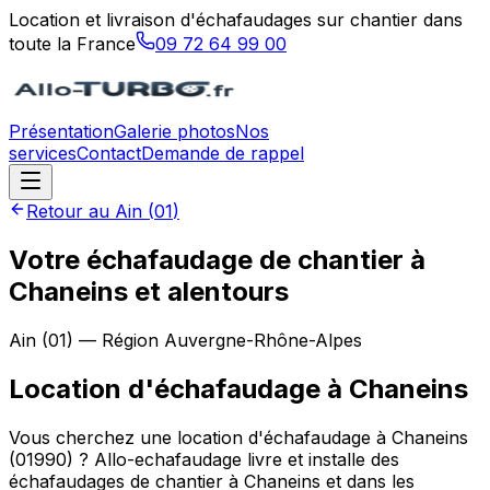
Location et livraison d'échafaudages sur chantier dans
toute la France
09 72 64 99 00
Présentation
Galerie photos
Nos
services
Contact
Demande de rappel
Retour au
Ain
(
01
)
Votre échafaudage de chantier à
Chaneins et alentours
Ain
(
01
) — Région
Auvergne-Rhône-Alpes
Location d'échafaudage
à
Chaneins
Vous cherchez une location d'échafaudage à Chaneins
(01990) ? Allo-echafaudage livre et installe des
échafaudages de chantier à Chaneins et dans les