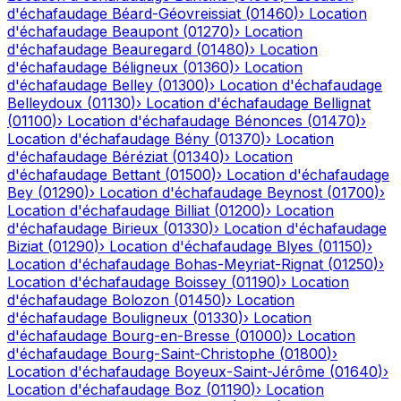
d'échafaudage
Béard-Géovreissiat
(
01460
)
›
Location
d'échafaudage
Beaupont
(
01270
)
›
Location
d'échafaudage
Beauregard
(
01480
)
›
Location
d'échafaudage
Béligneux
(
01360
)
›
Location
d'échafaudage
Belley
(
01300
)
›
Location d'échafaudage
Belleydoux
(
01130
)
›
Location d'échafaudage
Bellignat
(
01100
)
›
Location d'échafaudage
Bénonces
(
01470
)
›
Location d'échafaudage
Bény
(
01370
)
›
Location
d'échafaudage
Béréziat
(
01340
)
›
Location
d'échafaudage
Bettant
(
01500
)
›
Location d'échafaudage
Bey
(
01290
)
›
Location d'échafaudage
Beynost
(
01700
)
›
Location d'échafaudage
Billiat
(
01200
)
›
Location
d'échafaudage
Birieux
(
01330
)
›
Location d'échafaudage
Biziat
(
01290
)
›
Location d'échafaudage
Blyes
(
01150
)
›
Location d'échafaudage
Bohas-Meyriat-Rignat
(
01250
)
›
Location d'échafaudage
Boissey
(
01190
)
›
Location
d'échafaudage
Bolozon
(
01450
)
›
Location
d'échafaudage
Bouligneux
(
01330
)
›
Location
d'échafaudage
Bourg-en-Bresse
(
01000
)
›
Location
d'échafaudage
Bourg-Saint-Christophe
(
01800
)
›
Location d'échafaudage
Boyeux-Saint-Jérôme
(
01640
)
›
Location d'échafaudage
Boz
(
01190
)
›
Location