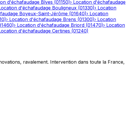
ion d'échafaudage
Blyes
(
01150
)
›
Location d'échafaudage
Location d'échafaudage
Bouligneux
(
01330
)
›
Location
afaudage
Boyeux-Saint-Jérôme
(
01640
)
›
Location
10
)
›
Location d'échafaudage
Brens
(
01300
)
›
Location
01460
)
›
Location d'échafaudage
Briord
(
01470
)
›
Location
Location d'échafaudage
Certines
(
01240
)
novations, ravalement. Intervention dans toute la France,