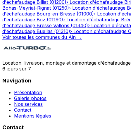
d'échafaudage
Billiat
(
01200
)
›
Location d'échafaudage
Bir
Bohas-Meyriat-Rignat
(
01250
)
›
Location d'échafaudage
B
d'échafaudage
Bourg-en-Bresse
(
01000
)
›
Location d'éch
d'échafaudage
Boz
(
01190
)
›
Location d'échafaudage
Bré
d'échafaudage
Bresse Vallons
(
01340
)
›
Location d'échaf
d'échafaudage
Buellas
(
01310
)
›
Location d'échafaudage
C
Voir toutes les communes du
Ain
→
Location, livraison, montage et démontage d'échafaudages
6 jours sur 7.
Navigation
Présentation
Galerie photos
Nos services
Contact
Mentions légales
Contact