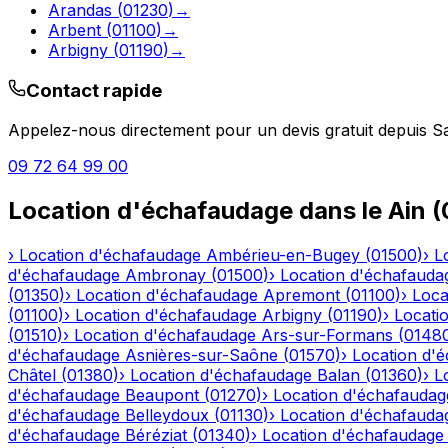
Arandas
(
01230
)
→
Arbent
(
01100
)
→
Arbigny
(
01190
)
→
Contact rapide
Appelez-nous directement pour un devis gratuit depuis
S
09 72 64 99 00
Location d'échafaudage
dans le
Ain
(
›
Location d'échafaudage
Ambérieu-en-Bugey
(
01500
)
›
L
d'échafaudage
Ambronay
(
01500
)
›
Location d'échafauda
(
01350
)
›
Location d'échafaudage
Apremont
(
01100
)
›
Loca
(
01100
)
›
Location d'échafaudage
Arbigny
(
01190
)
›
Locati
(
01510
)
›
Location d'échafaudage
Ars-sur-Formans
(
0148
d'échafaudage
Asnières-sur-Saône
(
01570
)
›
Location d'
Châtel
(
01380
)
›
Location d'échafaudage
Balan
(
01360
)
›
L
d'échafaudage
Beaupont
(
01270
)
›
Location d'échafaudag
d'échafaudage
Belleydoux
(
01130
)
›
Location d'échafauda
d'échafaudage
Béréziat
(
01340
)
›
Location d'échafaudage