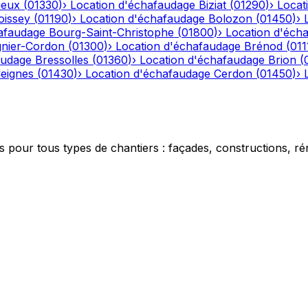
ieux
(
01330
)
›
Location d'échafaudage
Biziat
(
01290
)
›
Locat
oissey
(
01190
)
›
Location d'échafaudage
Bolozon
(
01450
)
›
afaudage
Bourg-Saint-Christophe
(
01800
)
›
Location d'éch
gnier-Cordon
(
01300
)
›
Location d'échafaudage
Brénod
(
011
audage
Bressolles
(
01360
)
›
Location d'échafaudage
Brion
(
eignes
(
01430
)
›
Location d'échafaudage
Cerdon
(
01450
)
›
 pour tous types de chantiers : façades, constructions, ré