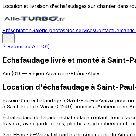
Location et livraison d'échafaudages sur chantier dans to
Présentation
Galerie photos
Nos services
Contact
Demande 
Retour au
Ain
(
01
)
Échafaudage livré et monté à Saint-
Ain
(
01
) — Région
Auvergne-Rhône-Alpes
Location d'échafaudage
à
Saint-Paul
Besoin d'un échafaudage à Saint-Paul-de-Varax pour un ra
à Saint-Paul-de-Varax (01240) comme à Ambérieu-en-Bu
Échafaudage de façade, échafaudage roulant, tour d'accès
travaux, avec garde-corps, plinthes et planchers confor
Saint-Paul-de-Varax fait partie des communes du Ain où n