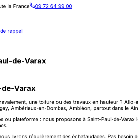
ute la France
09 72 64 99 00
de rappel
Paul-de-Varax
-de-Varax
valement, une toiture ou des travaux en hauteur ? Allo-ech
gey, Ambérieux-en-Dombes, Ambléon, partout dans le Ain
 ou plateforme : nous proposons à Saint-Paul-de-Varax le 
mes.
ous livrons régulièrement des échafaudages. Pas besoin de 