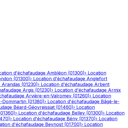
cation d'échafaudage
Ambléon
(
01300
)
›
Location
ondon
(
01300
)
›
Location d'échafaudage
Anglefort
e
Arandas
(
01230
)
›
Location d'échafaudage
Arbent
hafaudage
Argis
(
01230
)
›
Location d'échafaudage
Armix
échafaudage
Arvière-en-Valromey
(
01260
)
›
Location
-Dommartin
(
01380
)
›
Location d'échafaudage
Bâgé-le-
audage
Béard-Géovreissiat
(
01460
)
›
Location
(
01360
)
›
Location d'échafaudage
Belley
(
01300
)
›
Location
1470
)
›
Location d'échafaudage
Bény
(
01370
)
›
Location
ation d'échafaudage
Beynost
(
01700
)
›
Location