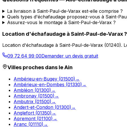
La livraison à Saint-Paul-de-Varax est-elle comprise ?
Quels types d'échafaudage proposez-vous à Saint-Pau
Assurez-vous le montage à Saint-Paul-de-Varax ?
Location d'échafaudage
à
Saint-Paul-de-Varax
?
Location d'échafaudage
à
Saint-Paul-de-Varax
(
01240
).
L
09 72 64 99 00
Demander un devis gratuit
Villes proches dans le
Ain
Ambérieu-en-Bugey
(
01500
)
→
Ambérieux-en-Dombes
(
01330
)
→
Ambléon
(
01300
)
→
Ambronay
(
01500
)
→
Ambutrix
(
01500
)
→
Andert-et-Condon
(
01300
)
→
Anglefort
(
01350
)
→
Apremont
(
01100
)
→
Aranc
(
01110
)
→