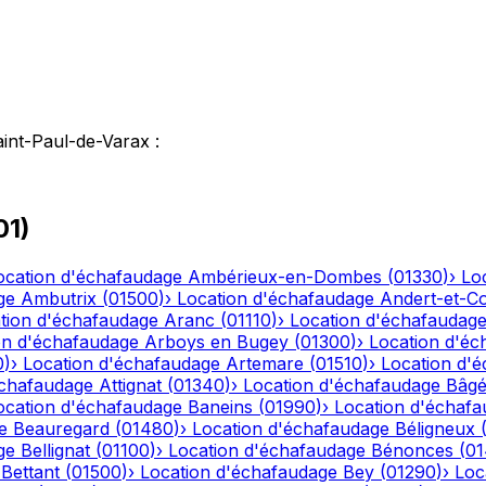
aint-Paul-de-Varax
:
01
)
ocation d'échafaudage
Ambérieux-en-Dombes
(
01330
)
›
Lo
ge
Ambutrix
(
01500
)
›
Location d'échafaudage
Andert-et-C
tion d'échafaudage
Aranc
(
01110
)
›
Location d'échafaudag
on d'échafaudage
Arboys en Bugey
(
01300
)
›
Location d'éc
0
)
›
Location d'échafaudage
Artemare
(
01510
)
›
Location d'
échafaudage
Attignat
(
01340
)
›
Location d'échafaudage
Bâgé
ocation d'échafaudage
Baneins
(
01990
)
›
Location d'échaf
e
Beauregard
(
01480
)
›
Location d'échafaudage
Béligneux
ge
Bellignat
(
01100
)
›
Location d'échafaudage
Bénonces
(
0
Bettant
(
01500
)
›
Location d'échafaudage
Bey
(
01290
)
›
Loc