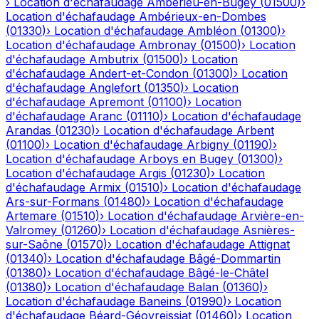
›
Location d'échafaudage
Ambérieu-en-Bugey
(
01500
)
›
Location d'échafaudage
Ambérieux-en-Dombes
(
01330
)
›
Location d'échafaudage
Ambléon
(
01300
)
›
Location d'échafaudage
Ambronay
(
01500
)
›
Location
d'échafaudage
Ambutrix
(
01500
)
›
Location
d'échafaudage
Andert-et-Condon
(
01300
)
›
Location
d'échafaudage
Anglefort
(
01350
)
›
Location
d'échafaudage
Apremont
(
01100
)
›
Location
d'échafaudage
Aranc
(
01110
)
›
Location d'échafaudage
Arandas
(
01230
)
›
Location d'échafaudage
Arbent
(
01100
)
›
Location d'échafaudage
Arbigny
(
01190
)
›
Location d'échafaudage
Arboys en Bugey
(
01300
)
›
Location d'échafaudage
Argis
(
01230
)
›
Location
d'échafaudage
Armix
(
01510
)
›
Location d'échafaudage
Ars-sur-Formans
(
01480
)
›
Location d'échafaudage
Artemare
(
01510
)
›
Location d'échafaudage
Arvière-en-
Valromey
(
01260
)
›
Location d'échafaudage
Asnières-
sur-Saône
(
01570
)
›
Location d'échafaudage
Attignat
(
01340
)
›
Location d'échafaudage
Bâgé-Dommartin
(
01380
)
›
Location d'échafaudage
Bâgé-le-Châtel
(
01380
)
›
Location d'échafaudage
Balan
(
01360
)
›
Location d'échafaudage
Baneins
(
01990
)
›
Location
d'échafaudage
Béard-Géovreissiat
(
01460
)
›
Location