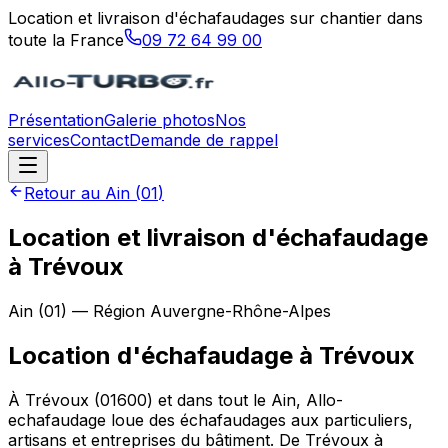
Location et livraison d'échafaudages sur chantier dans
toute la France
09 72 64 99 00
Présentation
Galerie photos
Nos
services
Contact
Demande de rappel
Retour au
Ain
(
01
)
Location et livraison d'échafaudage
à Trévoux
Ain
(
01
) — Région
Auvergne-Rhône-Alpes
Location d'échafaudage
à
Trévoux
À Trévoux (01600) et dans tout le Ain, Allo-
echafaudage loue des échafaudages aux particuliers,
artisans et entreprises du bâtiment. De Trévoux à