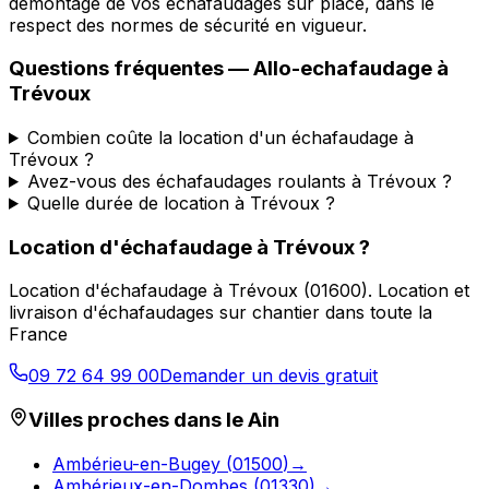
démontage de vos échafaudages sur place, dans le
respect des normes de sécurité en vigueur.
Questions fréquentes —
Allo-echafaudage
à
Trévoux
Combien coûte la location d'un échafaudage à
Trévoux ?
Avez-vous des échafaudages roulants à Trévoux ?
Quelle durée de location à Trévoux ?
Location d'échafaudage
à
Trévoux
?
Location d'échafaudage
à
Trévoux
(
01600
).
Location et
livraison d'échafaudages sur chantier dans toute la
France
09 72 64 99 00
Demander un devis gratuit
Villes proches dans le
Ain
Ambérieu-en-Bugey
(
01500
)
→
Ambérieux-en-Dombes
(
01330
)
→