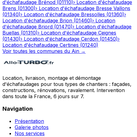
d'échafaudage
Brénod
(
01110
)
›
Location d'échafaudage
Brens
(
01300
)
›
Location d'échafaudage
Bresse Vallons
(
01340
)
›
Location d'échafaudage
Bressolles
(
01360
)
›
Location d'échafaudage
Brion
(
01460
)
›
Location
d'échafaudage
Briord
(
01470
)
›
Location d'échafaudage
Buellas
(
01310
)
›
Location d'échafaudage
Ceignes
(
01430
)
›
Location d'échafaudage
Cerdon
(
01450
)
›
Location d'échafaudage
Certines
(
01240
)
Voir toutes les communes du
Ain
→
Location, livraison, montage et démontage
d'échafaudages pour tous types de chantiers : façades,
constructions, rénovations, ravalement. Intervention
dans toute la France, 6 jours sur 7.
Navigation
Présentation
Galerie photos
Nos services