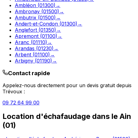
Ambléon
(
01300
)
→
Ambronay
(
01500
)
→
Ambutrix
(
01500
)
→
Andert-et-Condon
(
01300
)
→
Anglefort
(
01350
)
→
Apremont
(
01100
)
→
Aranc
(
01110
)
→
Arandas
(
01230
)
→
Arbent
(
01100
)
→
Arbigny
(
01190
)
→
Contact rapide
Appelez-nous directement pour un devis gratuit depuis
Trévoux
:
09 72 64 99 00
Location d'échafaudage
dans le
Ain
(
01
)