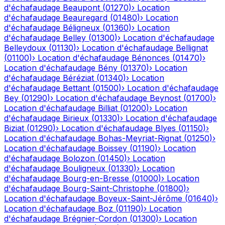
d'échafaudage
Beaupont
(
01270
)
›
Location
d'échafaudage
Beauregard
(
01480
)
›
Location
d'échafaudage
Béligneux
(
01360
)
›
Location
d'échafaudage
Belley
(
01300
)
›
Location d'échafaudage
Belleydoux
(
01130
)
›
Location d'échafaudage
Bellignat
(
01100
)
›
Location d'échafaudage
Bénonces
(
01470
)
›
Location d'échafaudage
Bény
(
01370
)
›
Location
d'échafaudage
Béréziat
(
01340
)
›
Location
d'échafaudage
Bettant
(
01500
)
›
Location d'échafaudage
Bey
(
01290
)
›
Location d'échafaudage
Beynost
(
01700
)
›
Location d'échafaudage
Billiat
(
01200
)
›
Location
d'échafaudage
Birieux
(
01330
)
›
Location d'échafaudage
Biziat
(
01290
)
›
Location d'échafaudage
Blyes
(
01150
)
›
Location d'échafaudage
Bohas-Meyriat-Rignat
(
01250
)
›
Location d'échafaudage
Boissey
(
01190
)
›
Location
d'échafaudage
Bolozon
(
01450
)
›
Location
d'échafaudage
Bouligneux
(
01330
)
›
Location
d'échafaudage
Bourg-en-Bresse
(
01000
)
›
Location
d'échafaudage
Bourg-Saint-Christophe
(
01800
)
›
Location d'échafaudage
Boyeux-Saint-Jérôme
(
01640
)
›
Location d'échafaudage
Boz
(
01190
)
›
Location
d'échafaudage
Brégnier-Cordon
(
01300
)
›
Location