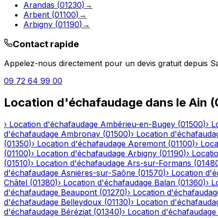
Arandas
(
01230
)
→
Arbent
(
01100
)
→
Arbigny
(
01190
)
→
Contact rapide
Appelez-nous directement pour un devis gratuit depuis
S
09 72 64 99 00
Location d'échafaudage
dans le
Ain
(
›
Location d'échafaudage
Ambérieu-en-Bugey
(
01500
)
›
L
d'échafaudage
Ambronay
(
01500
)
›
Location d'échafauda
(
01350
)
›
Location d'échafaudage
Apremont
(
01100
)
›
Loca
(
01100
)
›
Location d'échafaudage
Arbigny
(
01190
)
›
Locati
(
01510
)
›
Location d'échafaudage
Ars-sur-Formans
(
0148
d'échafaudage
Asnières-sur-Saône
(
01570
)
›
Location d'
Châtel
(
01380
)
›
Location d'échafaudage
Balan
(
01360
)
›
L
d'échafaudage
Beaupont
(
01270
)
›
Location d'échafaudag
d'échafaudage
Belleydoux
(
01130
)
›
Location d'échafauda
d'échafaudage
Béréziat
(
01340
)
›
Location d'échafaudage