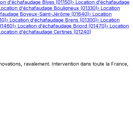
ion d'échafaudage
Blyes
(
01150
)
›
Location d'échafaudage
Location d'échafaudage
Bouligneux
(
01330
)
›
Location
afaudage
Boyeux-Saint-Jérôme
(
01640
)
›
Location
10
)
›
Location d'échafaudage
Brens
(
01300
)
›
Location
01460
)
›
Location d'échafaudage
Briord
(
01470
)
›
Location
Location d'échafaudage
Certines
(
01240
)
novations, ravalement. Intervention dans toute la France,