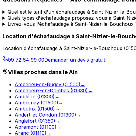
Quel est le tarif d'un échafaudage à Saint-Nizier-le-Bo
Quels types d'échafaudage proposez-vous à Saint-Niz
Livrez-vous l'échafaudage à Saint-Nizier-le-Bouchoux 
Location d'échafaudage
à
Saint-Nizier-le-Bouc
Location d'échafaudage
à
Saint-Nizier-le-Bouchoux
(
015
09 72 64 99 00
Demander un devis gratuit
Villes proches dans le
Ain
Ambérieu-en-Bugey
(
01500
)
→
Ambérieux-en-Dombes
(
01330
)
→
Ambléon
(
01300
)
→
Ambronay
(
01500
)
→
Ambutrix
(
01500
)
→
Andert-et-Condon
(
01300
)
→
Anglefort
(
01350
)
→
Apremont
(
01100
)
→
Aranc
(
01110
)
→