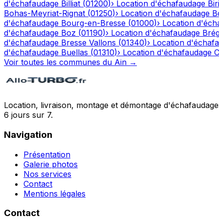
d'échafaudage
Billiat
(
01200
)
›
Location d'échafaudage
Bir
Bohas-Meyriat-Rignat
(
01250
)
›
Location d'échafaudage
B
d'échafaudage
Bourg-en-Bresse
(
01000
)
›
Location d'éch
d'échafaudage
Boz
(
01190
)
›
Location d'échafaudage
Bré
d'échafaudage
Bresse Vallons
(
01340
)
›
Location d'échaf
d'échafaudage
Buellas
(
01310
)
›
Location d'échafaudage
C
Voir toutes les communes du
Ain
→
Location, livraison, montage et démontage d'échafaudages
6 jours sur 7.
Navigation
Présentation
Galerie photos
Nos services
Contact
Mentions légales
Contact