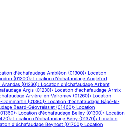
cation d'échafaudage
Ambléon
(
01300
)
›
Location
ondon
(
01300
)
›
Location d'échafaudage
Anglefort
e
Arandas
(
01230
)
›
Location d'échafaudage
Arbent
hafaudage
Argis
(
01230
)
›
Location d'échafaudage
Armix
échafaudage
Arvière-en-Valromey
(
01260
)
›
Location
-Dommartin
(
01380
)
›
Location d'échafaudage
Bâgé-le-
audage
Béard-Géovreissiat
(
01460
)
›
Location
(
01360
)
›
Location d'échafaudage
Belley
(
01300
)
›
Location
1470
)
›
Location d'échafaudage
Bény
(
01370
)
›
Location
ation d'échafaudage
Beynost
(
01700
)
›
Location