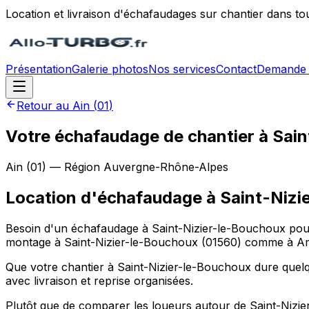
Location et livraison d'échafaudages sur chantier dans to
Présentation
Galerie photos
Nos services
Contact
Demande 
Retour au
Ain
(
01
)
Votre échafaudage de chantier à Sain
Ain
(
01
) — Région
Auvergne-Rhône-Alpes
Location d'échafaudage
à
Saint-Nizi
Besoin d'un échafaudage à Saint-Nizier-le-Bouchoux pour 
montage à Saint-Nizier-le-Bouchoux (01560) comme à A
Que votre chantier à Saint-Nizier-le-Bouchoux dure quelqu
avec livraison et reprise organisées.
Plutôt que de comparer les loueurs autour de Saint-Niz