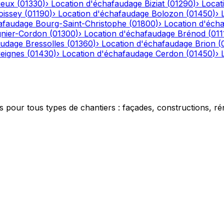
ieux
(
01330
)
›
Location d'échafaudage
Biziat
(
01290
)
›
Locat
oissey
(
01190
)
›
Location d'échafaudage
Bolozon
(
01450
)
›
afaudage
Bourg-Saint-Christophe
(
01800
)
›
Location d'éch
gnier-Cordon
(
01300
)
›
Location d'échafaudage
Brénod
(
011
audage
Bressolles
(
01360
)
›
Location d'échafaudage
Brion
(
eignes
(
01430
)
›
Location d'échafaudage
Cerdon
(
01450
)
›
 pour tous types de chantiers : façades, constructions, ré