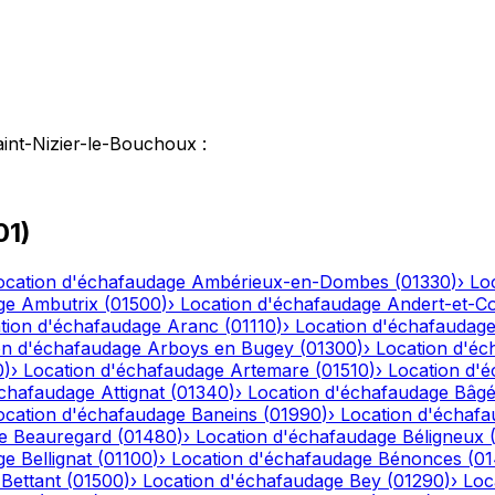
aint-Nizier-le-Bouchoux
:
01
)
ocation d'échafaudage
Ambérieux-en-Dombes
(
01330
)
›
Lo
ge
Ambutrix
(
01500
)
›
Location d'échafaudage
Andert-et-C
tion d'échafaudage
Aranc
(
01110
)
›
Location d'échafaudag
on d'échafaudage
Arboys en Bugey
(
01300
)
›
Location d'éc
0
)
›
Location d'échafaudage
Artemare
(
01510
)
›
Location d'
échafaudage
Attignat
(
01340
)
›
Location d'échafaudage
Bâgé
ocation d'échafaudage
Baneins
(
01990
)
›
Location d'échaf
e
Beauregard
(
01480
)
›
Location d'échafaudage
Béligneux
ge
Bellignat
(
01100
)
›
Location d'échafaudage
Bénonces
(
0
Bettant
(
01500
)
›
Location d'échafaudage
Bey
(
01290
)
›
Loc