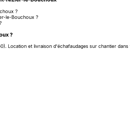
uchoux ?
ier-le-Bouchoux ?
?
houx
?
60
).
Location et livraison d'échafaudages sur chantier dans