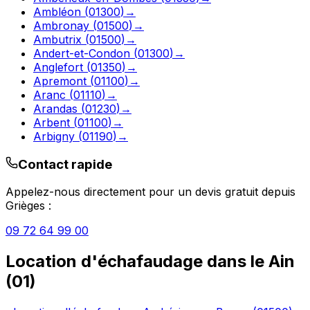
Ambléon
(
01300
)
→
Ambronay
(
01500
)
→
Ambutrix
(
01500
)
→
Andert-et-Condon
(
01300
)
→
Anglefort
(
01350
)
→
Apremont
(
01100
)
→
Aranc
(
01110
)
→
Arandas
(
01230
)
→
Arbent
(
01100
)
→
Arbigny
(
01190
)
→
Contact rapide
Appelez-nous directement pour un devis gratuit depuis
Grièges
:
09 72 64 99 00
Location d'échafaudage
dans le
Ain
(
01
)