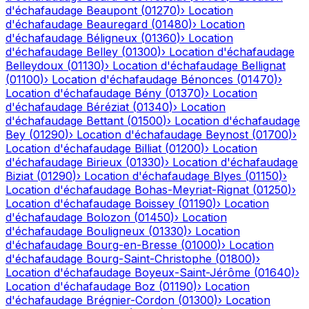
d'échafaudage
Beaupont
(
01270
)
›
Location
d'échafaudage
Beauregard
(
01480
)
›
Location
d'échafaudage
Béligneux
(
01360
)
›
Location
d'échafaudage
Belley
(
01300
)
›
Location d'échafaudage
Belleydoux
(
01130
)
›
Location d'échafaudage
Bellignat
(
01100
)
›
Location d'échafaudage
Bénonces
(
01470
)
›
Location d'échafaudage
Bény
(
01370
)
›
Location
d'échafaudage
Béréziat
(
01340
)
›
Location
d'échafaudage
Bettant
(
01500
)
›
Location d'échafaudage
Bey
(
01290
)
›
Location d'échafaudage
Beynost
(
01700
)
›
Location d'échafaudage
Billiat
(
01200
)
›
Location
d'échafaudage
Birieux
(
01330
)
›
Location d'échafaudage
Biziat
(
01290
)
›
Location d'échafaudage
Blyes
(
01150
)
›
Location d'échafaudage
Bohas-Meyriat-Rignat
(
01250
)
›
Location d'échafaudage
Boissey
(
01190
)
›
Location
d'échafaudage
Bolozon
(
01450
)
›
Location
d'échafaudage
Bouligneux
(
01330
)
›
Location
d'échafaudage
Bourg-en-Bresse
(
01000
)
›
Location
d'échafaudage
Bourg-Saint-Christophe
(
01800
)
›
Location d'échafaudage
Boyeux-Saint-Jérôme
(
01640
)
›
Location d'échafaudage
Boz
(
01190
)
›
Location
d'échafaudage
Brégnier-Cordon
(
01300
)
›
Location