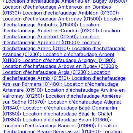
›
Location d'échafaudage
Ambérieu-en-Bugey
(
01500
)
›
Location d'échafaudage
Ambérieux-en-Dombes
(
01330
)
›
Location d'échafaudage
Ambléon
(
01300
)
›
Location d'échafaudage
Ambronay
(
01500
)
›
Location
d'échafaudage
Ambutrix
(
01500
)
›
Location
d'échafaudage
Andert-et-Condon
(
01300
)
›
Location
d'échafaudage
Anglefort
(
01350
)
›
Location
d'échafaudage
Apremont
(
01100
)
›
Location
d'échafaudage
Aranc
(
01110
)
›
Location d'échafaudage
Arandas
(
01230
)
›
Location d'échafaudage
Arbent
(
01100
)
›
Location d'échafaudage
Arbigny
(
01190
)
›
Location d'échafaudage
Arboys en Bugey
(
01300
)
›
Location d'échafaudage
Argis
(
01230
)
›
Location
d'échafaudage
Armix
(
01510
)
›
Location d'échafaudage
Ars-sur-Formans
(
01480
)
›
Location d'échafaudage
Artemare
(
01510
)
›
Location d'échafaudage
Arvière-en-
Valromey
(
01260
)
›
Location d'échafaudage
Asnières-
sur-Saône
(
01570
)
›
Location d'échafaudage
Attignat
(
01340
)
›
Location d'échafaudage
Bâgé-Dommartin
(
01380
)
›
Location d'échafaudage
Bâgé-le-Châtel
(
01380
)
›
Location d'échafaudage
Balan
(
01360
)
›
Location d'échafaudage
Baneins
(
01990
)
›
Location
d'échafaudage
Béard-Géovreissiat
(
01460
)
›
Location