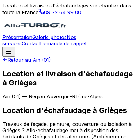
Location et livraison d'échafaudages sur chantier dans
toute la France
09 72 64 99 00
Présentation
Galerie photos
Nos
services
Contact
Demande de rappel
Retour au
Ain
(
01
)
Location et livraison d'échafaudage
à Grièges
Ain
(
01
) — Région
Auvergne-Rhône-Alpes
Location d'échafaudage
à
Grièges
Travaux de façade, peinture, couverture ou isolation à
Grièges ? Allo-echafaudage met à disposition des
habitants de Grièges et des alentours (Ambérieu-en-