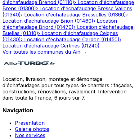
d'échafaudage
Brénod
(
01110
)
›
Location d'échafaudage
Brens
(
01300
)
›
Location d'échafaudage
Bresse Vallons
(
01340
)
›
Location d'échafaudage
Bressolles
(
01360
)
›
Location d'échafaudage
Brion
(
01460
)
›
Location
d'échafaudage
Briord
(
01470
)
›
Location d'échafaudage
Buellas
(
01310
)
›
Location d'échafaudage
Ceignes
(
01430
)
›
Location d'échafaudage
Cerdon
(
01450
)
›
Location d'échafaudage
Certines
(
01240
)
Voir toutes les communes du
Ain
→
Location, livraison, montage et démontage
d'échafaudages pour tous types de chantiers : façades,
constructions, rénovations, ravalement. Intervention
dans toute la France, 6 jours sur 7.
Navigation
Présentation
Galerie photos
Nos services