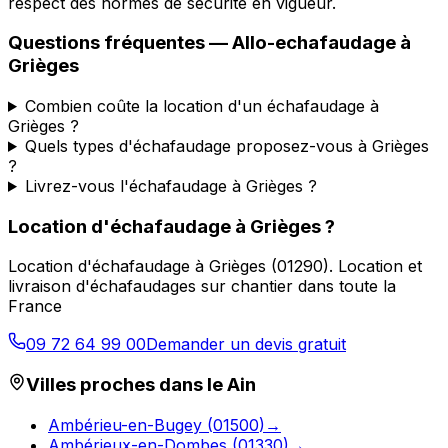
respect des normes de sécurité en vigueur.
Questions fréquentes —
Allo-echafaudage
à
Grièges
Combien coûte la location d'un échafaudage à
Grièges ?
Quels types d'échafaudage proposez-vous à Grièges
?
Livrez-vous l'échafaudage à Grièges ?
Location d'échafaudage
à
Grièges
?
Location d'échafaudage
à
Grièges
(
01290
).
Location et
livraison d'échafaudages sur chantier dans toute la
France
09 72 64 99 00
Demander un devis gratuit
Villes proches dans le
Ain
Ambérieu-en-Bugey
(
01500
)
→
Ambérieux-en-Dombes
(
01330
)
→