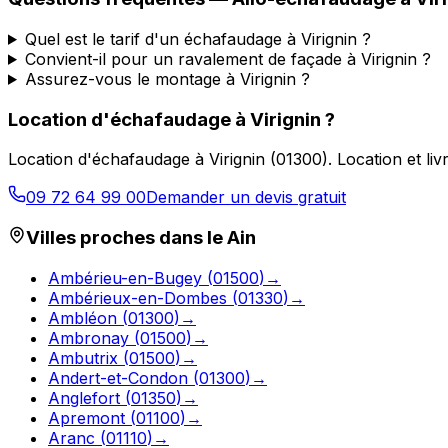
Quel est le tarif d'un échafaudage à Virignin ?
Convient-il pour un ravalement de façade à Virignin ?
Assurez-vous le montage à Virignin ?
Location d'échafaudage
à
Virignin
?
Location d'échafaudage
à
Virignin
(
01300
).
Location et li
09 72 64 99 00
Demander un devis gratuit
Villes proches dans le
Ain
Ambérieu-en-Bugey
(
01500
)
→
Ambérieux-en-Dombes
(
01330
)
→
Ambléon
(
01300
)
→
Ambronay
(
01500
)
→
Ambutrix
(
01500
)
→
Andert-et-Condon
(
01300
)
→
Anglefort
(
01350
)
→
Apremont
(
01100
)
→
Aranc
(
01110
)
→