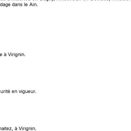
udage dans le Ain.
 à Virignin.
rité en vigueur.
itez, à Virignin.