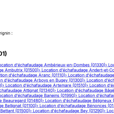
rignin
:
01
)
ocation d'échafaudage
Ambérieux-en-Dombes
(
01330
)
›
Lo
ge
Ambutrix
(
01500
)
›
Location d'échafaudage
Andert-et-C
tion d'échafaudage
Aranc
(
01110
)
›
Location d'échafaudag
on d'échafaudage
Arboys en Bugey
(
01300
)
›
Location d'éc
0
)
›
Location d'échafaudage
Artemare
(
01510
)
›
Location d'
échafaudage
Attignat
(
01340
)
›
Location d'échafaudage
Bâgé
ocation d'échafaudage
Baneins
(
01990
)
›
Location d'échaf
e
Beauregard
(
01480
)
›
Location d'échafaudage
Béligneux
ge
Bellignat
(
01100
)
›
Location d'échafaudage
Bénonces
(
0
Bettant
(
01500
)
›
Location d'échafaudage
Bey
(
01290
)
›
Loc