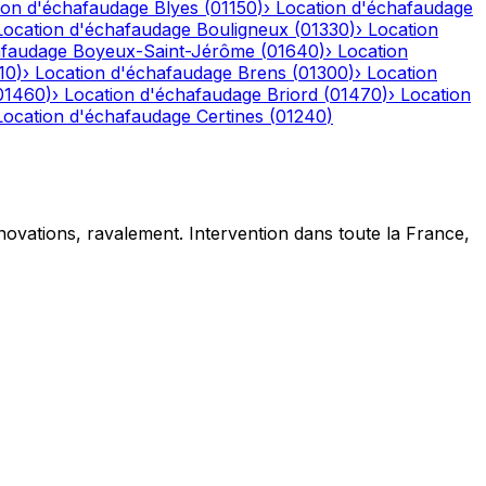
ion d'échafaudage
Blyes
(
01150
)
›
Location d'échafaudage
Location d'échafaudage
Bouligneux
(
01330
)
›
Location
afaudage
Boyeux-Saint-Jérôme
(
01640
)
›
Location
10
)
›
Location d'échafaudage
Brens
(
01300
)
›
Location
01460
)
›
Location d'échafaudage
Briord
(
01470
)
›
Location
Location d'échafaudage
Certines
(
01240
)
novations, ravalement. Intervention dans toute la France,