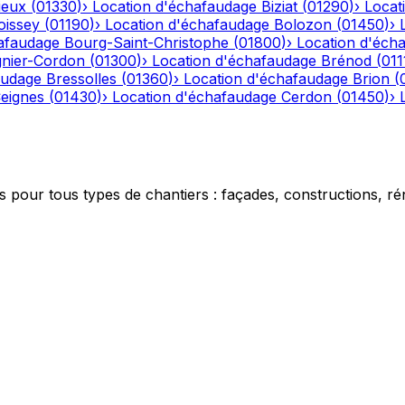
ieux
(
01330
)
›
Location d'échafaudage
Biziat
(
01290
)
›
Locat
oissey
(
01190
)
›
Location d'échafaudage
Bolozon
(
01450
)
›
afaudage
Bourg-Saint-Christophe
(
01800
)
›
Location d'éch
gnier-Cordon
(
01300
)
›
Location d'échafaudage
Brénod
(
011
audage
Bressolles
(
01360
)
›
Location d'échafaudage
Brion
(
eignes
(
01430
)
›
Location d'échafaudage
Cerdon
(
01450
)
›
 pour tous types de chantiers : façades, constructions, ré