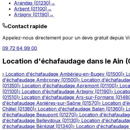
Arandas
(
01230
)
→
Arbent
(
01100
)
→
Arbigny
(
01190
)
→
Contact rapide
Appelez-nous directement pour un devis gratuit depuis
Vi
09 72 64 99 00
Location d'échafaudage
dans le
Ain
(
›
Location d'échafaudage
Ambérieu-en-Bugey
(
01500
)
›
L
d'échafaudage
Ambronay
(
01500
)
›
Location d'échafauda
(
01350
)
›
Location d'échafaudage
Apremont
(
01100
)
›
Loca
(
01100
)
›
Location d'échafaudage
Arbigny
(
01190
)
›
Locati
(
01510
)
›
Location d'échafaudage
Ars-sur-Formans
(
0148
d'échafaudage
Asnières-sur-Saône
(
01570
)
›
Location d'
Châtel
(
01380
)
›
Location d'échafaudage
Balan
(
01360
)
›
L
d'échafaudage
Beaupont
(
01270
)
›
Location d'échafaudag
d'échafaudage
Belleydoux
(
01130
)
›
Location d'échafauda
d'échafaudage
Béréziat
(
01340
)
›
Location d'échafaudage