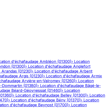
cation d'échafaudage
Ambléon
(
01300
)
›
Location
ondon
(
01300
)
›
Location d'échafaudage
Anglefort
e
Arandas
(
01230
)
›
Location d'échafaudage
Arbent
hafaudage
Argis
(
01230
)
›
Location d'échafaudage
Armix
échafaudage
Arvière-en-Valromey
(
01260
)
›
Location
-Dommartin
(
01380
)
›
Location d'échafaudage
Bâgé-le-
audage
Béard-Géovreissiat
(
01460
)
›
Location
(
01360
)
›
Location d'échafaudage
Belley
(
01300
)
›
Location
1470
)
›
Location d'échafaudage
Bény
(
01370
)
›
Location
ation d'échafaudage
Beynost
(
01700
)
›
Location