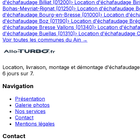
d'échafaudage
Billiat
(
01200
)
›
Location d'échafaudage
Bir
Bohas-Meyriat-Rignat
(
01250
)
›
Location d'échafaudage
B
d'échafaudage
Bourg-en-Bresse
(
01000
)
›
Location d'éch
d'échafaudage
Boz
(
01190
)
›
Location d'échafaudage
Bré
d'échafaudage
Bresse Vallons
(
01340
)
›
Location d'échaf
d'échafaudage
Buellas
(
01310
)
›
Location d'échafaudage
C
Voir toutes les communes du
Ain
→
Location, livraison, montage et démontage d'échafaudages
6 jours sur 7.
Navigation
Présentation
Galerie photos
Nos services
Contact
Mentions légales
Contact