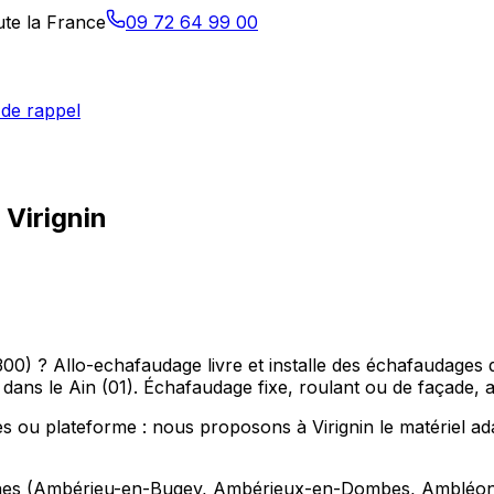
ute la France
09 72 64 99 00
de rappel
 Virignin
00) ? Allo-echafaudage livre et installe des échafaudages 
 le Ain (01). Échafaudage fixe, roulant ou de façade, ad
 ou plateforme : nous proposons à Virignin le matériel ada
sines (Ambérieu-en-Bugey, Ambérieux-en-Dombes, Ambléon),