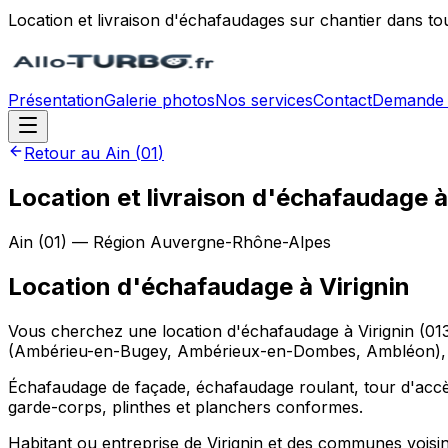
Location et livraison d'échafaudages sur chantier dans to
Présentation
Galerie photos
Nos services
Contact
Demande 
Retour au
Ain
(
01
)
Location et livraison d'échafaudage à
Ain
(
01
) — Région
Auvergne-Rhône-Alpes
Location d'échafaudage
à
Virignin
Vous cherchez une location d'échafaudage à Virignin (013
(Ambérieu-en-Bugey, Ambérieux-en-Dombes, Ambléon), dans
Échafaudage de façade, échafaudage roulant, tour d'accès
garde-corps, plinthes et planchers conformes.
Habitant ou entreprise de Virignin et des communes voi