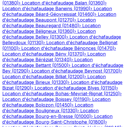
(
01380
)
›
Location d'échafaudage
Balan
(
01360
)
›
Location d'échafaudage
Baneins
(
01990
)
›
Location
d'échafaudage
Béard-Géovreissiat
(
01460
)
›
Location
d'échafaudage
Beaupont
(
01270
)
›
Location
d'échafaudage
Beauregard
(
01480
)
›
Location
d'échafaudage
Béligneux
(
01360
)
›
Location
d'échafaudage
Belley
(
01300
)
›
Location d'échafaudage
Belleydoux
(
01130
)
›
Location d'échafaudage
Bellignat
(
01100
)
›
Location d'échafaudage
Bénonces
(
01470
)
›
Location d'échafaudage
Bény
(
01370
)
›
Location
d'échafaudage
Béréziat
(
01340
)
›
Location
d'échafaudage
Bettant
(
01500
)
›
Location d'échafaudage
Bey
(
01290
)
›
Location d'échafaudage
Beynost
(
01700
)
›
Location d'échafaudage
Billiat
(
01200
)
›
Location
d'échafaudage
Birieux
(
01330
)
›
Location d'échafaudage
Biziat
(
01290
)
›
Location d'échafaudage
Blyes
(
01150
)
›
Location d'échafaudage
Bohas-Meyriat-Rignat
(
01250
)
›
Location d'échafaudage
Boissey
(
01190
)
›
Location
d'échafaudage
Bolozon
(
01450
)
›
Location
d'échafaudage
Bouligneux
(
01330
)
›
Location
d'échafaudage
Bourg-en-Bresse
(
01000
)
›
Location
d'échafaudage
Bourg-Saint-Christophe
(
01800
)
›