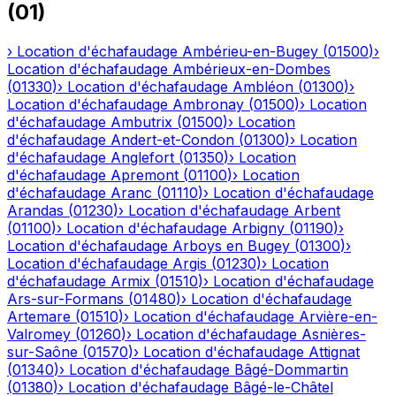
(
01
)
›
Location d'échafaudage
Ambérieu-en-Bugey
(
01500
)
›
Location d'échafaudage
Ambérieux-en-Dombes
(
01330
)
›
Location d'échafaudage
Ambléon
(
01300
)
›
Location d'échafaudage
Ambronay
(
01500
)
›
Location
d'échafaudage
Ambutrix
(
01500
)
›
Location
d'échafaudage
Andert-et-Condon
(
01300
)
›
Location
d'échafaudage
Anglefort
(
01350
)
›
Location
d'échafaudage
Apremont
(
01100
)
›
Location
d'échafaudage
Aranc
(
01110
)
›
Location d'échafaudage
Arandas
(
01230
)
›
Location d'échafaudage
Arbent
(
01100
)
›
Location d'échafaudage
Arbigny
(
01190
)
›
Location d'échafaudage
Arboys en Bugey
(
01300
)
›
Location d'échafaudage
Argis
(
01230
)
›
Location
d'échafaudage
Armix
(
01510
)
›
Location d'échafaudage
Ars-sur-Formans
(
01480
)
›
Location d'échafaudage
Artemare
(
01510
)
›
Location d'échafaudage
Arvière-en-
Valromey
(
01260
)
›
Location d'échafaudage
Asnières-
sur-Saône
(
01570
)
›
Location d'échafaudage
Attignat
(
01340
)
›
Location d'échafaudage
Bâgé-Dommartin
(
01380
)
›
Location d'échafaudage
Bâgé-le-Châtel