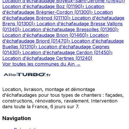
Location d'échafaudage
Boyeux-Saint-Jérôme
(
01640
)
›
Location d'échafaudage
Boz
(
01190
)
›
Location
d'échafaudage
Brégnier-Cordon
(
01300
)
›
Location
d'échafaudage
Brénod
(
01110
)
›
Location d'échafaudage
Brens
(
01300
)
›
Location d'échafaudage
Bresse Vallons
(
01340
)
›
Location d'échafaudage
Bressolles
(
01360
)
›
Location d'échafaudage
Brion
(
01460
)
›
Location
d'échafaudage
Briord
(
01470
)
›
Location d'échafaudage
Buellas
(
01310
)
›
Location d'échafaudage
Ceignes
(
01430
)
›
Location d'échafaudage
Cerdon
(
01450
)
›
Location d'échafaudage
Certines
(
01240
)
Voir toutes les communes du
Ain
→
Location, livraison, montage et démontage
d'échafaudages pour tous types de chantiers : façades,
constructions, rénovations, ravalement. Intervention
dans toute la France, 6 jours sur 7.
Navigation