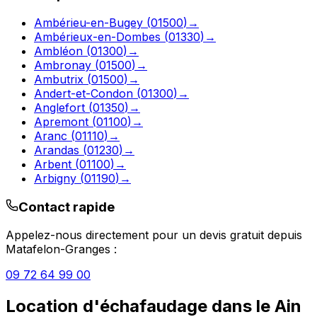
Ambérieu-en-Bugey
(
01500
)
→
Ambérieux-en-Dombes
(
01330
)
→
Ambléon
(
01300
)
→
Ambronay
(
01500
)
→
Ambutrix
(
01500
)
→
Andert-et-Condon
(
01300
)
→
Anglefort
(
01350
)
→
Apremont
(
01100
)
→
Aranc
(
01110
)
→
Arandas
(
01230
)
→
Arbent
(
01100
)
→
Arbigny
(
01190
)
→
Contact rapide
Appelez-nous directement pour un devis gratuit depuis
Matafelon-Granges
:
09 72 64 99 00
Location d'échafaudage
dans le
Ain