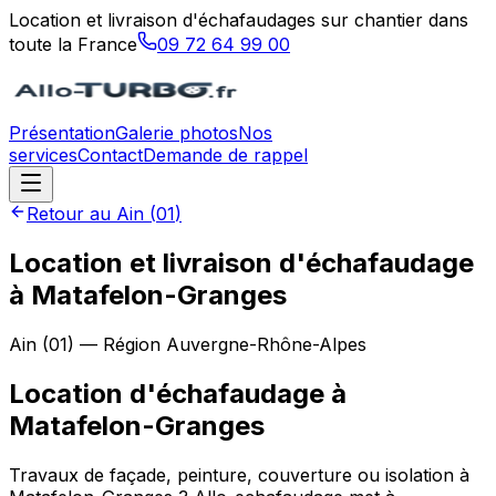
Location et livraison d'échafaudages sur chantier dans
toute la France
09 72 64 99 00
Présentation
Galerie photos
Nos
services
Contact
Demande de rappel
Retour au
Ain
(
01
)
Location et livraison d'échafaudage
à Matafelon-Granges
Ain
(
01
) — Région
Auvergne-Rhône-Alpes
Location d'échafaudage
à
Matafelon-Granges
Travaux de façade, peinture, couverture ou isolation à