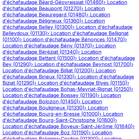
d'échafaudage
Béard-Géovreissiat
(
01460
)
›
Location
d'échafaudage
Beaupont
(
01270
)
›
Location
d'échafaudage
Beauregard
(
01480
)
›
Location
d'échafaudage
Béligneux
(
01360
)
›
Location
d'échafaudage
Belley
(
01300
)
›
Location d'échafaudage
Belleydoux
(
01130
)
›
Location d'échafaudage
Bellignat
(
01100
)
›
Location d'échafaudage
Bénonces
(
01470
)
›
Location d'échafaudage
Bény
(
01370
)
›
Location
d'échafaudage
Béréziat
(
01340
)
›
Location
d'échafaudage
Bettant
(
01500
)
›
Location d'échafaudage
Bey
(
01290
)
›
Location d'échafaudage
Beynost
(
01700
)
›
Location d'échafaudage
Billiat
(
01200
)
›
Location
d'échafaudage
Birieux
(
01330
)
›
Location d'échafaudage
Biziat
(
01290
)
›
Location d'échafaudage
Blyes
(
01150
)
›
Location d'échafaudage
Bohas-Meyriat-Rignat
(
01250
)
›
Location d'échafaudage
Boissey
(
01190
)
›
Location
d'échafaudage
Bolozon
(
01450
)
›
Location
d'échafaudage
Bouligneux
(
01330
)
›
Location
d'échafaudage
Bourg-en-Bresse
(
01000
)
›
Location
d'échafaudage
Bourg-Saint-Christophe
(
01800
)
›
Location d'échafaudage
Boyeux-Saint-Jérôme
(
01640
)
›
Location d'échafaudage
Boz
(
01190
)
›
Location
d'échafaudage
Brégnier-Cordon
(
01300
)
›
Location