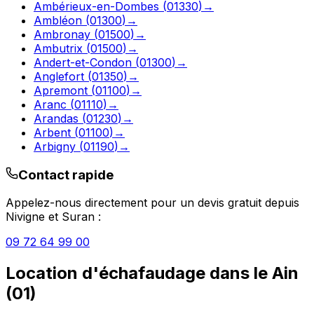
Ambérieux-en-Dombes
(
01330
)
→
Ambléon
(
01300
)
→
Ambronay
(
01500
)
→
Ambutrix
(
01500
)
→
Andert-et-Condon
(
01300
)
→
Anglefort
(
01350
)
→
Apremont
(
01100
)
→
Aranc
(
01110
)
→
Arandas
(
01230
)
→
Arbent
(
01100
)
→
Arbigny
(
01190
)
→
Contact rapide
Appelez-nous directement pour un devis gratuit depuis
Nivigne et Suran
:
09 72 64 99 00
Location d'échafaudage
dans le
Ain
(
01
)