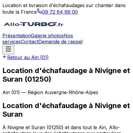
Location et livraison d'échafaudages sur chantier dans
toute la France
09 72 64 99 00
Présentation
Galerie photos
Nos
services
Contact
Demande de rappel
Retour au
Ain
(
01
)
Location d'échafaudage à Nivigne et
Suran (01250)
Ain
(
01
) — Région
Auvergne-Rhône-Alpes
Location d'échafaudage
à
Nivigne et
Suran
À Nivigne et Suran (01250) et dans tout le Ain, Allo-