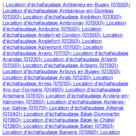
›
Location d'échafaudage
Ambérieu-en-Bugey
(
01500
)
›
Location d'échafaudage
Ambérieux-en-Dombes
(
01330
)
›
Location d'échafaudage
Ambléon
(
01300
)
›
Location d'échafaudage
Ambronay
(
01500
)
›
Location
d'échafaudage
Ambutrix
(
01500
)
›
Location
d'échafaudage
Andert-et-Condon
(
01300
)
›
Location
d'échafaudage
Anglefort
(
01350
)
›
Location
d'échafaudage
Apremont
(
01100
)
›
Location
d'échafaudage
Aranc
(
01110
)
›
Location d'échafaudage
Arandas
(
01230
)
›
Location d'échafaudage
Arbent
(
01100
)
›
Location d'échafaudage
Arbigny
(
01190
)
›
Location d'échafaudage
Arboys en Bugey
(
01300
)
›
Location d'échafaudage
Argis
(
01230
)
›
Location
d'échafaudage
Armix
(
01510
)
›
Location d'échafaudage
Ars-sur-Formans
(
01480
)
›
Location d'échafaudage
Artemare
(
01510
)
›
Location d'échafaudage
Arvière-en-
Valromey
(
01260
)
›
Location d'échafaudage
Asnières-
sur-Saône
(
01570
)
›
Location d'échafaudage
Attignat
(
01340
)
›
Location d'échafaudage
Bâgé-Dommartin
(
01380
)
›
Location d'échafaudage
Bâgé-le-Châtel
(
01380
)
›
Location d'échafaudage
Balan
(
01360
)
›
Location d'échafaudage
Baneins
(
01990
)
›
Location