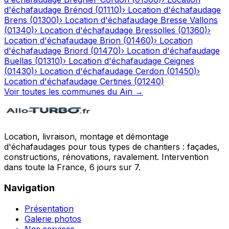
d'échafaudage
Brénod
(
01110
)
›
Location d'échafaudage
Brens
(
01300
)
›
Location d'échafaudage
Bresse Vallons
(
01340
)
›
Location d'échafaudage
Bressolles
(
01360
)
›
Location d'échafaudage
Brion
(
01460
)
›
Location
d'échafaudage
Briord
(
01470
)
›
Location d'échafaudage
Buellas
(
01310
)
›
Location d'échafaudage
Ceignes
(
01430
)
›
Location d'échafaudage
Cerdon
(
01450
)
›
Location d'échafaudage
Certines
(
01240
)
Voir toutes les communes du
Ain
→
Location, livraison, montage et démontage
d'échafaudages pour tous types de chantiers : façades,
constructions, rénovations, ravalement. Intervention
dans toute la France, 6 jours sur 7.
Navigation
Présentation
Galerie photos
Nos services