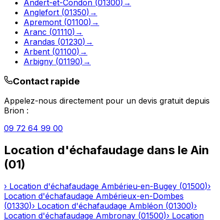
Andert-et-Condon
(
01300
)
→
Anglefort
(
01350
)
→
Apremont
(
01100
)
→
Aranc
(
01110
)
→
Arandas
(
01230
)
→
Arbent
(
01100
)
→
Arbigny
(
01190
)
→
Contact rapide
Appelez-nous directement pour un devis gratuit depuis
Brion
:
09 72 64 99 00
Location d'échafaudage
dans le
Ain
(
01
)
›
Location d'échafaudage
Ambérieu-en-Bugey
(
01500
)
›
Location d'échafaudage
Ambérieux-en-Dombes
(
01330
)
›
Location d'échafaudage
Ambléon
(
01300
)
›
Location d'échafaudage
Ambronay
(
01500
)
›
Location