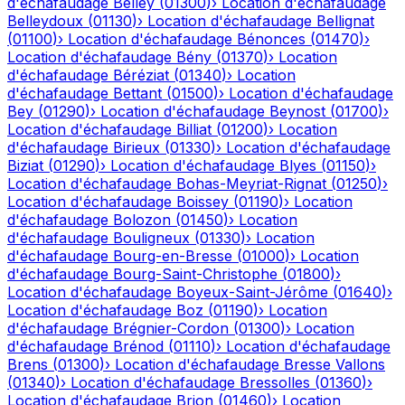
d'échafaudage
Belley
(
01300
)
›
Location d'échafaudage
Belleydoux
(
01130
)
›
Location d'échafaudage
Bellignat
(
01100
)
›
Location d'échafaudage
Bénonces
(
01470
)
›
Location d'échafaudage
Bény
(
01370
)
›
Location
d'échafaudage
Béréziat
(
01340
)
›
Location
d'échafaudage
Bettant
(
01500
)
›
Location d'échafaudage
Bey
(
01290
)
›
Location d'échafaudage
Beynost
(
01700
)
›
Location d'échafaudage
Billiat
(
01200
)
›
Location
d'échafaudage
Birieux
(
01330
)
›
Location d'échafaudage
Biziat
(
01290
)
›
Location d'échafaudage
Blyes
(
01150
)
›
Location d'échafaudage
Bohas-Meyriat-Rignat
(
01250
)
›
Location d'échafaudage
Boissey
(
01190
)
›
Location
d'échafaudage
Bolozon
(
01450
)
›
Location
d'échafaudage
Bouligneux
(
01330
)
›
Location
d'échafaudage
Bourg-en-Bresse
(
01000
)
›
Location
d'échafaudage
Bourg-Saint-Christophe
(
01800
)
›
Location d'échafaudage
Boyeux-Saint-Jérôme
(
01640
)
›
Location d'échafaudage
Boz
(
01190
)
›
Location
d'échafaudage
Brégnier-Cordon
(
01300
)
›
Location
d'échafaudage
Brénod
(
01110
)
›
Location d'échafaudage
Brens
(
01300
)
›
Location d'échafaudage
Bresse Vallons
(
01340
)
›
Location d'échafaudage
Bressolles
(
01360
)
›
Location d'échafaudage
Brion
(
01460
)
›
Location