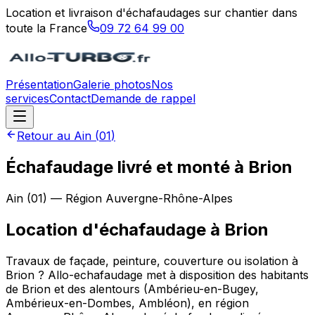
Location et livraison d'échafaudages sur chantier dans
toute la France
09 72 64 99 00
Présentation
Galerie photos
Nos
services
Contact
Demande de rappel
Retour au
Ain
(
01
)
Échafaudage livré et monté à Brion
Ain
(
01
) — Région
Auvergne-Rhône-Alpes
Location d'échafaudage
à
Brion
Travaux de façade, peinture, couverture ou isolation à
Brion ? Allo-echafaudage met à disposition des habitants
de Brion et des alentours (Ambérieu-en-Bugey,
Ambérieux-en-Dombes, Ambléon), en région