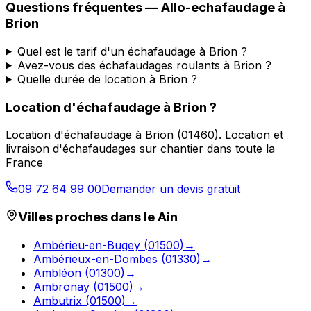
Questions fréquentes —
Allo-echafaudage
à
Brion
Quel est le tarif d'un échafaudage à Brion ?
Avez-vous des échafaudages roulants à Brion ?
Quelle durée de location à Brion ?
Location d'échafaudage
à
Brion
?
Location d'échafaudage
à
Brion
(
01460
).
Location et
livraison d'échafaudages sur chantier dans toute la
France
09 72 64 99 00
Demander un devis gratuit
Villes proches dans le
Ain
Ambérieu-en-Bugey
(
01500
)
→
Ambérieux-en-Dombes
(
01330
)
→
Ambléon
(
01300
)
→
Ambronay
(
01500
)
→
Ambutrix
(
01500
)
→