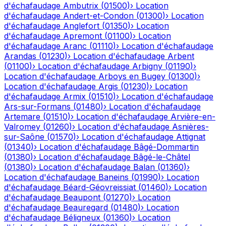
d'échafaudage
Ambutrix
(
01500
)
›
Location
d'échafaudage
Andert-et-Condon
(
01300
)
›
Location
d'échafaudage
Anglefort
(
01350
)
›
Location
d'échafaudage
Apremont
(
01100
)
›
Location
d'échafaudage
Aranc
(
01110
)
›
Location d'échafaudage
Arandas
(
01230
)
›
Location d'échafaudage
Arbent
(
01100
)
›
Location d'échafaudage
Arbigny
(
01190
)
›
Location d'échafaudage
Arboys en Bugey
(
01300
)
›
Location d'échafaudage
Argis
(
01230
)
›
Location
d'échafaudage
Armix
(
01510
)
›
Location d'échafaudage
Ars-sur-Formans
(
01480
)
›
Location d'échafaudage
Artemare
(
01510
)
›
Location d'échafaudage
Arvière-en-
Valromey
(
01260
)
›
Location d'échafaudage
Asnières-
sur-Saône
(
01570
)
›
Location d'échafaudage
Attignat
(
01340
)
›
Location d'échafaudage
Bâgé-Dommartin
(
01380
)
›
Location d'échafaudage
Bâgé-le-Châtel
(
01380
)
›
Location d'échafaudage
Balan
(
01360
)
›
Location d'échafaudage
Baneins
(
01990
)
›
Location
d'échafaudage
Béard-Géovreissiat
(
01460
)
›
Location
d'échafaudage
Beaupont
(
01270
)
›
Location
d'échafaudage
Beauregard
(
01480
)
›
Location
d'échafaudage
Béligneux
(
01360
)
›
Location