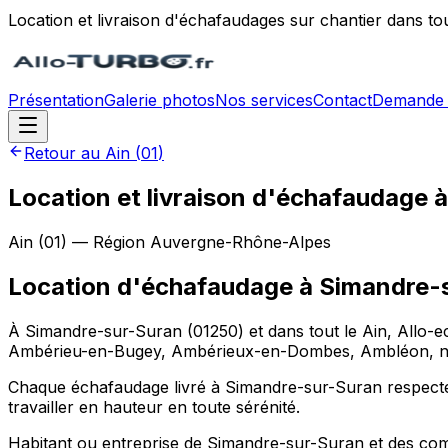
Location et livraison d'échafaudages sur chantier dans to
Présentation
Galerie photos
Nos services
Contact
Demande 
Retour au
Ain
(
01
)
Location et livraison d'échafaudage
Ain
(
01
) — Région
Auvergne-Rhône-Alpes
Location d'échafaudage
à
Simandre-
À Simandre-sur-Suran (01250) et dans tout le Ain, Allo-e
Ambérieu-en-Bugey, Ambérieux-en-Dombes, Ambléon, nous
Chaque échafaudage livré à Simandre-sur-Suran respecte le
travailler en hauteur en toute sérénité.
Habitant ou entreprise de Simandre-sur-Suran et des c