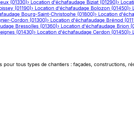
ieux
(
01330
)
›
Location d'échafaudage
Biziat
(
01290
)
›
Locat
oissey
(
01190
)
›
Location d'échafaudage
Bolozon
(
01450
)
›
afaudage
Bourg-Saint-Christophe
(
01800
)
›
Location d'éch
gnier-Cordon
(
01300
)
›
Location d'échafaudage
Brénod
(
011
audage
Bressolles
(
01360
)
›
Location d'échafaudage
Brion
(
eignes
(
01430
)
›
Location d'échafaudage
Cerdon
(
01450
)
›
 pour tous types de chantiers : façades, constructions, ré