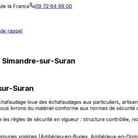
ute la France
09 72 64 99 00
de rappel
 à Simandre-sur-Suran
sur-Suran
chafaudage loue des échafaudages aux particuliers, artisa
 livrons du matériel conforme aux normes de sécurité di
s règles de sécurité en vigueur : structure contrôlée, noti
ommunes voisines (Ambérieu-en-Bugey, Ambérieux-en-Domb