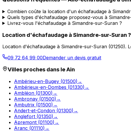
Combien coûte la location d'un échafaudage à Simand
Quels types d'échafaudage proposez-vous à Simandre
Livrez-vous l'échafaudage à Simandre-sur-Suran ?
Location d'échafaudage
à
Simandre-sur-Suran
?
Location d'échafaudage
à
Simandre-sur-Suran
(
01250
).
L
09 72 64 99 00
Demander un devis gratuit
Villes proches dans le
Ain
Ambérieu-en-Bugey
(
01500
)
→
Ambérieux-en-Dombes
(
01330
)
→
Ambléon
(
01300
)
→
Ambronay
(
01500
)
→
Ambutrix
(
01500
)
→
Andert-et-Condon
(
01300
)
→
Anglefort
(
01350
)
→
Apremont
(
01100
)
→
Aranc
(
01110
)
→