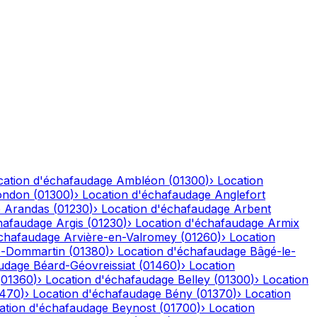
cation d'échafaudage
Ambléon
(
01300
)
›
Location
ondon
(
01300
)
›
Location d'échafaudage
Anglefort
e
Arandas
(
01230
)
›
Location d'échafaudage
Arbent
hafaudage
Argis
(
01230
)
›
Location d'échafaudage
Armix
échafaudage
Arvière-en-Valromey
(
01260
)
›
Location
-Dommartin
(
01380
)
›
Location d'échafaudage
Bâgé-le-
audage
Béard-Géovreissiat
(
01460
)
›
Location
(
01360
)
›
Location d'échafaudage
Belley
(
01300
)
›
Location
1470
)
›
Location d'échafaudage
Bény
(
01370
)
›
Location
ation d'échafaudage
Beynost
(
01700
)
›
Location