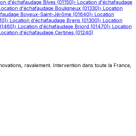
ion d'échafaudage
Blyes
(
01150
)
›
Location d'échafaudage
Location d'échafaudage
Bouligneux
(
01330
)
›
Location
afaudage
Boyeux-Saint-Jérôme
(
01640
)
›
Location
10
)
›
Location d'échafaudage
Brens
(
01300
)
›
Location
01460
)
›
Location d'échafaudage
Briord
(
01470
)
›
Location
Location d'échafaudage
Certines
(
01240
)
novations, ravalement. Intervention dans toute la France,