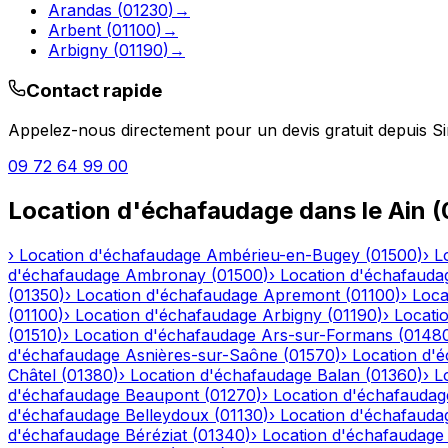
Arandas
(
01230
)
→
Arbent
(
01100
)
→
Arbigny
(
01190
)
→
Contact rapide
Appelez-nous directement pour un devis gratuit depuis
S
09 72 64 99 00
Location d'échafaudage
dans le
Ain
(
›
Location d'échafaudage
Ambérieu-en-Bugey
(
01500
)
›
L
d'échafaudage
Ambronay
(
01500
)
›
Location d'échafauda
(
01350
)
›
Location d'échafaudage
Apremont
(
01100
)
›
Loca
(
01100
)
›
Location d'échafaudage
Arbigny
(
01190
)
›
Locati
(
01510
)
›
Location d'échafaudage
Ars-sur-Formans
(
0148
d'échafaudage
Asnières-sur-Saône
(
01570
)
›
Location d'
Châtel
(
01380
)
›
Location d'échafaudage
Balan
(
01360
)
›
L
d'échafaudage
Beaupont
(
01270
)
›
Location d'échafaudag
d'échafaudage
Belleydoux
(
01130
)
›
Location d'échafauda
d'échafaudage
Béréziat
(
01340
)
›
Location d'échafaudage