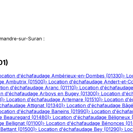
imandre-sur-Suran
:
01
)
ocation d'échafaudage
Ambérieux-en-Dombes
(
01330
)
›
Lo
ge
Ambutrix
(
01500
)
›
Location d'échafaudage
Andert-et-C
tion d'échafaudage
Aranc
(
01110
)
›
Location d'échafaudag
on d'échafaudage
Arboys en Bugey
(
01300
)
›
Location d'éc
0
)
›
Location d'échafaudage
Artemare
(
01510
)
›
Location d'
échafaudage
Attignat
(
01340
)
›
Location d'échafaudage
Bâgé
ocation d'échafaudage
Baneins
(
01990
)
›
Location d'échaf
e
Beauregard
(
01480
)
›
Location d'échafaudage
Béligneux
ge
Bellignat
(
01100
)
›
Location d'échafaudage
Bénonces
(
0
Bettant
(
01500
)
›
Location d'échafaudage
Bey
(
01290
)
›
Loc