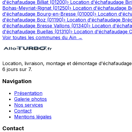
d'échafaudage
Billiat
(
01200
)
›
Location d'échafaudage
Bir
Bohas-Meyriat-Rignat
(
01250
)
›
Location d'échafaudage
B
d'échafaudage
Bourg-en-Bresse
(
01000
)
›
Location d'éch
d'échafaudage
Boz
(
01190
)
›
Location d'échafaudage
Bré
d'échafaudage
Bresse Vallons
(
01340
)
›
Location d'échaf
d'échafaudage
Buellas
(
01310
)
›
Location d'échafaudage
C
Voir toutes les communes du
Ain
→
Location, livraison, montage et démontage d'échafaudages
6 jours sur 7.
Navigation
Présentation
Galerie photos
Nos services
Contact
Mentions légales
Contact