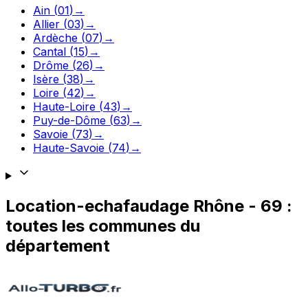
Ain
(
01
)
→
Allier
(
03
)
→
Ardèche
(
07
)
→
Cantal
(
15
)
→
Drôme
(
26
)
→
Isère
(
38
)
→
Loire
(
42
)
→
Haute-Loire
(
43
)
→
Puy-de-Dôme
(
63
)
→
Savoie
(
73
)
→
Haute-Savoie
(
74
)
→
Location-echafaudage
Rhône
-
69
:
toutes les communes du
département