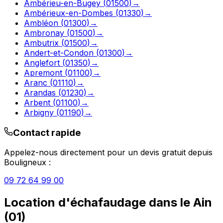
Ambérieu-en-Bugey
(
01500
)
→
Ambérieux-en-Dombes
(
01330
)
→
Ambléon
(
01300
)
→
Ambronay
(
01500
)
→
Ambutrix
(
01500
)
→
Andert-et-Condon
(
01300
)
→
Anglefort
(
01350
)
→
Apremont
(
01100
)
→
Aranc
(
01110
)
→
Arandas
(
01230
)
→
Arbent
(
01100
)
→
Arbigny
(
01190
)
→
Contact rapide
Appelez-nous directement pour un devis gratuit depuis
Bouligneux
:
09 72 64 99 00
Location d'échafaudage
dans le
Ain
(
01
)