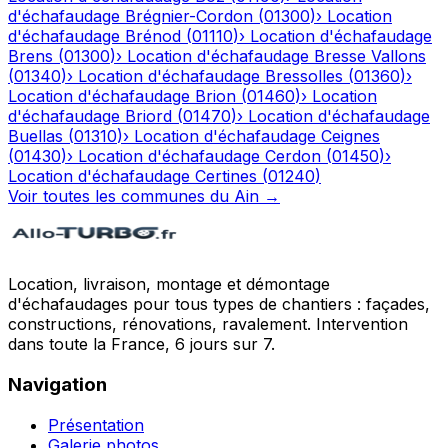
d'échafaudage
Brégnier-Cordon
(
01300
)
›
Location
d'échafaudage
Brénod
(
01110
)
›
Location d'échafaudage
Brens
(
01300
)
›
Location d'échafaudage
Bresse Vallons
(
01340
)
›
Location d'échafaudage
Bressolles
(
01360
)
›
Location d'échafaudage
Brion
(
01460
)
›
Location
d'échafaudage
Briord
(
01470
)
›
Location d'échafaudage
Buellas
(
01310
)
›
Location d'échafaudage
Ceignes
(
01430
)
›
Location d'échafaudage
Cerdon
(
01450
)
›
Location d'échafaudage
Certines
(
01240
)
Voir toutes les communes du
Ain
→
Location, livraison, montage et démontage
d'échafaudages pour tous types de chantiers : façades,
constructions, rénovations, ravalement. Intervention
dans toute la France, 6 jours sur 7.
Navigation
Présentation
Galerie photos