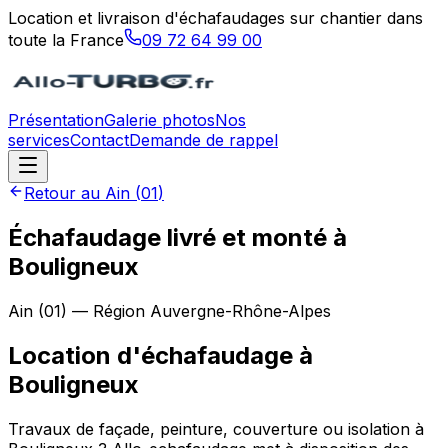
Location et livraison d'échafaudages sur chantier dans
toute la France
09 72 64 99 00
Présentation
Galerie photos
Nos
services
Contact
Demande de rappel
Retour au
Ain
(
01
)
Échafaudage livré et monté à
Bouligneux
Ain
(
01
) — Région
Auvergne-Rhône-Alpes
Location d'échafaudage
à
Bouligneux
Travaux de façade, peinture, couverture ou isolation à