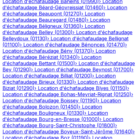
Location d'échafaudage
Baneins
(
01990
)
›
Location
d'échafaudage
Béard-Géovreissiat
(
01460
)
›
Location
d'échafaudage
Beaupont
(
01270
)
›
Location
d'échafaudage
Beauregard
(
01480
)
›
Location
d'échafaudage
Béligneux
(
01360
)
›
Location
d'échafaudage
Belley
(
01300
)
›
Location d'échafaudage
Belleydoux
(
01130
)
›
Location d'échafaudage
Bellignat
(
01100
)
›
Location d'échafaudage
Bénonces
(
01470
)
›
Location d'échafaudage
Bény
(
01370
)
›
Location
d'échafaudage
Béréziat
(
01340
)
›
Location
d'échafaudage
Bettant
(
01500
)
›
Location d'échafaudage
Bey
(
01290
)
›
Location d'échafaudage
Beynost
(
01700
)
›
Location d'échafaudage
Billiat
(
01200
)
›
Location
d'échafaudage
Birieux
(
01330
)
›
Location d'échafaudage
Biziat
(
01290
)
›
Location d'échafaudage
Blyes
(
01150
)
›
Location d'échafaudage
Bohas-Meyriat-Rignat
(
01250
)
›
Location d'échafaudage
Boissey
(
01190
)
›
Location
d'échafaudage
Bolozon
(
01450
)
›
Location
d'échafaudage
Bouligneux
(
01330
)
›
Location
d'échafaudage
Bourg-en-Bresse
(
01000
)
›
Location
d'échafaudage
Bourg-Saint-Christophe
(
01800
)
›
Location d'échafaudage
Boyeux-Saint-Jérôme
(
01640
)
›
Location d'échafaudage
Boz
(
01190
)
›
Location