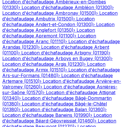
Location d'échafaudage
Ambérieux-en-Dombes
(
01330
)
›
Location d'échafaudage
Ambléon
(
01300
)
›
Location d'échafaudage
Ambronay
(
01500
)
›
Location
d'échafaudage
Ambutrix
(
01500
)
›
Location
d'échafaudage
Andert-et-Condon
(
01300
)
›
Location
d'échafaudage
Anglefort
(
01350
)
›
Location
d'échafaudage
Apremont
(
01100
)
›
Location
d'échafaudage
Aranc
(
01110
)
›
Location d'échafaudage
Arandas
(
01230
)
›
Location d'échafaudage
Arbent
(
01100
)
›
Location d'échafaudage
Arbigny
(
01190
)
›
Location d'échafaudage
Arboys en Bugey
(
01300
)
›
Location d'échafaudage
Argis
(
01230
)
›
Location
d'échafaudage
Armix
(
01510
)
›
Location d'échafaudage
Ars-sur-Formans
(
01480
)
›
Location d'échafaudage
Artemare
(
01510
)
›
Location d'échafaudage
Arvière-en-
Valromey
(
01260
)
›
Location d'échafaudage
Asnières-
sur-Saône
(
01570
)
›
Location d'échafaudage
Attignat
(
01340
)
›
Location d'échafaudage
Bâgé-Dommartin
(
01380
)
›
Location d'échafaudage
Bâgé-le-Châtel
(
01380
)
›
Location d'échafaudage
Balan
(
01360
)
›
Location d'échafaudage
Baneins
(
01990
)
›
Location
d'échafaudage
Béard-Géovreissiat
(
01460
)
›
Location
d'échafaudage
Beaupont
(
01270
)
›
Location