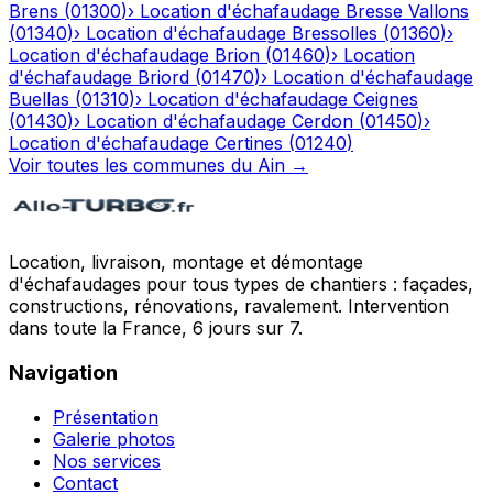
Brens
(
01300
)
›
Location d'échafaudage
Bresse Vallons
(
01340
)
›
Location d'échafaudage
Bressolles
(
01360
)
›
Location d'échafaudage
Brion
(
01460
)
›
Location
d'échafaudage
Briord
(
01470
)
›
Location d'échafaudage
Buellas
(
01310
)
›
Location d'échafaudage
Ceignes
(
01430
)
›
Location d'échafaudage
Cerdon
(
01450
)
›
Location d'échafaudage
Certines
(
01240
)
Voir toutes les communes du
Ain
→
Location, livraison, montage et démontage
d'échafaudages pour tous types de chantiers : façades,
constructions, rénovations, ravalement. Intervention
dans toute la France, 6 jours sur 7.
Navigation
Présentation
Galerie photos
Nos services
Contact