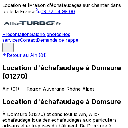
Location et livraison d'échafaudages sur chantier dans
toute la France
09 72 64 99 00
Présentation
Galerie photos
Nos
services
Contact
Demande de rappel
Retour au
Ain
(
01
)
Location d'échafaudage à Domsure
(01270)
Ain
(
01
) — Région
Auvergne-Rhône-Alpes
Location d'échafaudage
à
Domsure
À Domsure (01270) et dans tout le Ain, Allo-
echafaudage loue des échafaudages aux particuliers,
artisans et entreprises du bâtiment. De Domsure à