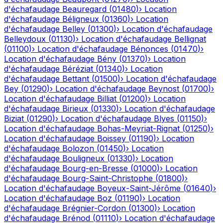
d'échafaudage
Beauregard
(
01480
)
›
Location
d'échafaudage
Béligneux
(
01360
)
›
Location
d'échafaudage
Belley
(
01300
)
›
Location d'échafaudage
Belleydoux
(
01130
)
›
Location d'échafaudage
Bellignat
(
01100
)
›
Location d'échafaudage
Bénonces
(
01470
)
›
Location d'échafaudage
Bény
(
01370
)
›
Location
d'échafaudage
Béréziat
(
01340
)
›
Location
d'échafaudage
Bettant
(
01500
)
›
Location d'échafaudage
Bey
(
01290
)
›
Location d'échafaudage
Beynost
(
01700
)
›
Location d'échafaudage
Billiat
(
01200
)
›
Location
d'échafaudage
Birieux
(
01330
)
›
Location d'échafaudage
Biziat
(
01290
)
›
Location d'échafaudage
Blyes
(
01150
)
›
Location d'échafaudage
Bohas-Meyriat-Rignat
(
01250
)
›
Location d'échafaudage
Boissey
(
01190
)
›
Location
d'échafaudage
Bolozon
(
01450
)
›
Location
d'échafaudage
Bouligneux
(
01330
)
›
Location
d'échafaudage
Bourg-en-Bresse
(
01000
)
›
Location
d'échafaudage
Bourg-Saint-Christophe
(
01800
)
›
Location d'échafaudage
Boyeux-Saint-Jérôme
(
01640
)
›
Location d'échafaudage
Boz
(
01190
)
›
Location
d'échafaudage
Brégnier-Cordon
(
01300
)
›
Location
d'échafaudage
Brénod
(
01110
)
›
Location d'échafaudage