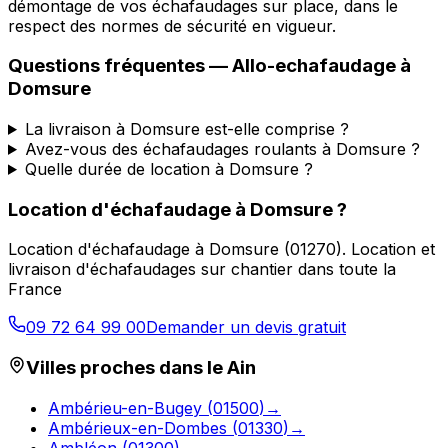
démontage de vos échafaudages sur place, dans le
respect des normes de sécurité en vigueur.
Questions fréquentes —
Allo-echafaudage
à
Domsure
La livraison à Domsure est-elle comprise ?
Avez-vous des échafaudages roulants à Domsure ?
Quelle durée de location à Domsure ?
Location d'échafaudage
à
Domsure
?
Location d'échafaudage
à
Domsure
(
01270
).
Location et
livraison d'échafaudages sur chantier dans toute la
France
09 72 64 99 00
Demander un devis gratuit
Villes proches dans le
Ain
Ambérieu-en-Bugey
(
01500
)
→
Ambérieux-en-Dombes
(
01330
)
→
Ambléon
(
01300
)
→