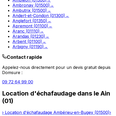
Ambronay
(
01500
)
→
Ambutrix
(
01500
)
→
Andert-et-Condon
(
01300
)
→
Anglefort
(
01350
)
→
Apremont
(
01100
)
→
Aranc
(
01110
)
→
Arandas
(
01230
)
→
Arbent
(
01100
)
→
Arbigny
(
01190
)
→
Contact rapide
Appelez-nous directement pour un devis gratuit depuis
Domsure
:
09 72 64 99 00
Location d'échafaudage
dans le
Ain
(
01
)
›
Location d'échafaudage
Ambérieu-en-Bugey
(
01500
)
›